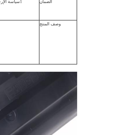
الضمان
1سياسة الإرجاع، 1/1 استبدال العيوب الناجمة عن المصنع، أو استرداد المبلغ مقبول
وصف المنتج