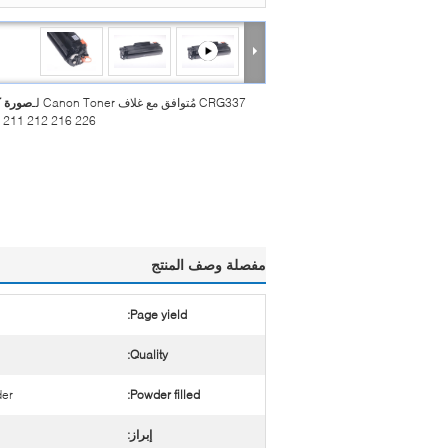
CRG337 مُتوافق مع غلاف Canon Toner لـ
صورة ك
 211 212 216 226
مفصلة وصف المنتج
Page yield:
Quality:
der
Powder filled:
إبراز: