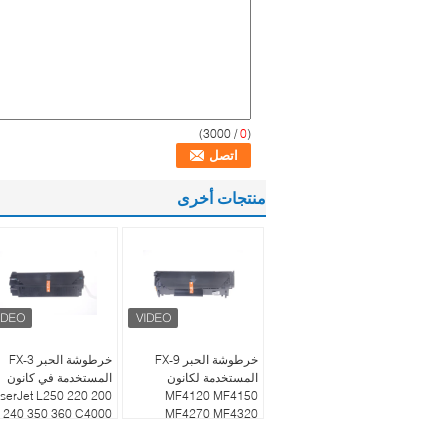
/ 3000)
0
(
منتجات أخرى
خرطوشة الحبر FX-9
خرطوشة الحبر FX-3
المستخدمة لكانون
المستخدمة في كانون
serJet L250 220 200
MF4120 MF4150
240 350 360 C4000
MF4270 MF4320
MF4322 LaserJet
الأسود