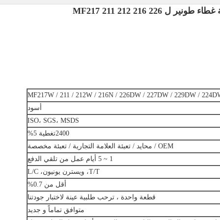
أسود
ISO، SGS، MSDS
2400تغطية 5%
OEM / محايد / تعبئة العلامة التجارية / تعبئة مخصصة
1 ~ 5 أيام عمل من تلقي الدفع
T/T، ويسترن يونيون، L/C
أقل من 0.7%
قطعة واحدة ، ترحب طلبية عينة لاختبار جودتنا
متوافق تماماً و جديد