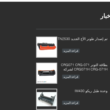
خبار
تم إصدار طونر الأخ الجديد TN2530
قراءة المزيد
بطاقة التونر CRG071 CRG-071
CRG071H CRG-071H لشركة
Canon imageCLASS LBP122
قراءة المزيد
MF272 MF273 MF275
وحدة طبل ريكو IM430
قراءة المزيد