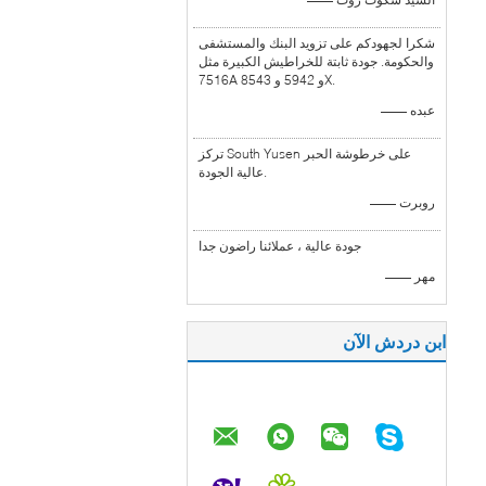
شكرا لجهودكم على تزويد البنك والمستشفى
والحكومة. جودة ثابتة للخراطيش الكبيرة مثل
7516A و 5942 و 8543X.
—— عبده
تركز South Yusen على خرطوشة الحبر
عالية الجودة.
—— روبرت
جودة عالية ، عملائنا راضون جدا
—— مهر
ابن دردش الآن