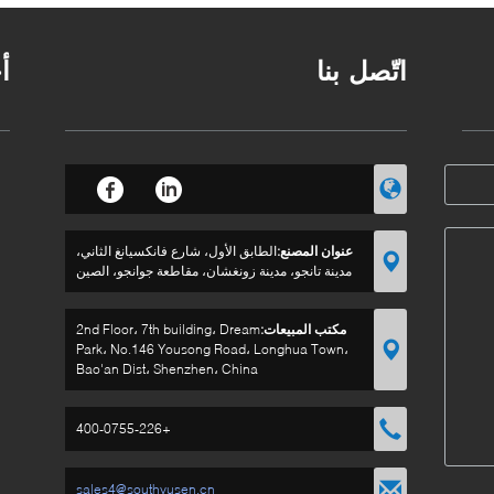
اتّصل بنا
أ
عنوان المصنع:
الطابق الأول، شارع فانكسيانغ الثاني،
مدينة تانجو، مدينة زونغشان، مقاطعة جوانجو، الصين
مكتب المبيعات:
2nd Floor، 7th building، Dream
Park، No.146 Yousong Road، Longhua Town،
Bao'an Dist، Shenzhen، China
+400-0755-226
sales4@southyusen.cn