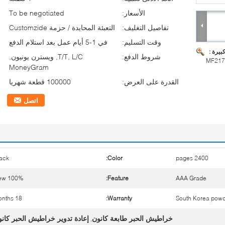
الأسعار:
To be negotiated
تفاصيل التغليف:
التعبئة المحايدة / حزمة Customzide
وقت التسليم:
في 1-5 أيام عمل بعد استلام الدفع
بيرة :
شروط الدفع:
T/T, L/C, ويسترن يونيون,
MF217
MoneyGram
القدرة على العرض:
100000 قطعة شهريا
اتصل
ack
Color:
2400 pages
100% New
Feature:
AAA Grade
18 months
Warranty:
South Korea pow
خراطيش الحبر طابعة كانون
إعادة تدوير خراطيش الحبر كان
,