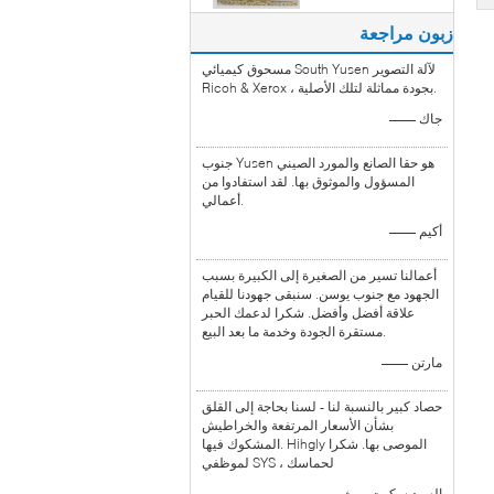
زبون مراجعة
مسحوق كيميائي South Yusen لآلة التصوير
Ricoh & Xerox ، بجودة مماثلة لتلك الأصلية.
—— جاك
جنوب Yusen هو حقا الصانع والمورد الصيني
المسؤول والموثوق بها. لقد استفادوا من
أعمالي.
—— أكيم
أعمالنا تسير من الصغيرة إلى الكبيرة بسبب
الجهود مع جنوب يوسن. سنبقى جهودنا للقيام
علاقة أفضل وأفضل. شكرا لدعمك الحبر
مستقرة الجودة وخدمة ما بعد البيع.
—— مارتن
حصاد كبير بالنسبة لنا - لسنا بحاجة إلى القلق
بشأن الأسعار المرتفعة والخراطيش
المشكوك فيها. Hihgly الموصى بها. شكرا
لموظفي SYS ، لحماسك
—— السيد سكوت روث