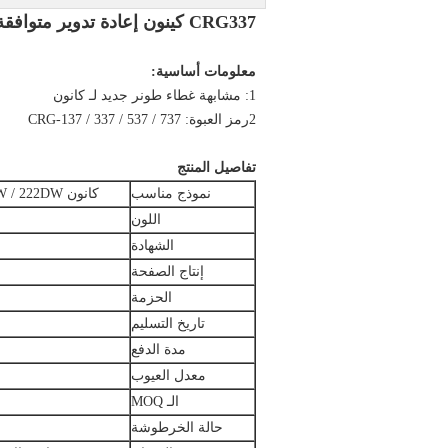
CRG337 كينون إعادة تدوير متوافقة غطاء طونير ل MF217 211 212 216 226
معلومات أساسية:
1: مشابهة غطاء طونر جديد لـ كانون
2رمز العبوة: CRG-137 / 337 / 537 / 737
تفاصيل المنتج
نموذج مناسب
كانون MF217W / 211 / 212W / 216N / 226DW / 227DW / 229DW / 224DW / 222DW
اللون
الشهادة
إنتاج الصفحة
الحزمة
تاريخ التسليم
مدة الدفع
معدل العيوب
الـ MOQ
حالة الخرطوشة