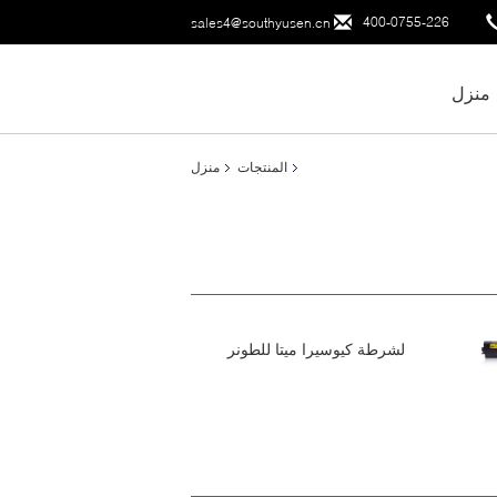
400-0755-226
sales4@southyusen.cn
منزل
المنتجات
منزل
لشرطة كيوسيرا ميتا للطونر