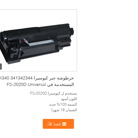
خرطوشة حبر كيوسيرا 40 341342344
المستخدمة في FS-2020D Universal
تستخدم ل:كيوسيرا FS-2020D
اللون:أسود
السمة:100% جديد
الضمان:18 شهرا
ﺎﺘﺼﻟ ﺍﻶﻧ