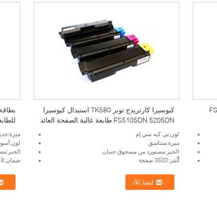
كيوسيرا TK150 لكيوسيرا FS-
كيوسيرا كارتريدج تونر TK580 استبدال كيوسيرا
FS5105DN 5205DN طابعة عالية الصفحة العائد
الأسود سيان ماجنتا أصفر
توفر خ
لون:بي كيه سي إم
ميزة:جدي
ميزة:متناسق
لون:أسود 
الحبر:مستورد من مسحوق جنبان
الحبر:مس
أَثْمَر:3500 صفحة
ضمان:18 شهرا
ﺎﺘﺼﻟ ﺍﻶﻧ