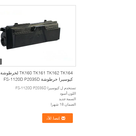
TK160 TK161 TK162 TK164 لخرطوشة
كيوسيرا خرطوشة FS-1120D P2035D
تستخدم ل:كيوسيرا FS-1120D P2035D
اللون:أسود
السمة:جديد
الضمان:18 شهرا
ﺎﺘﺼﻟ ﺍﻶﻧ