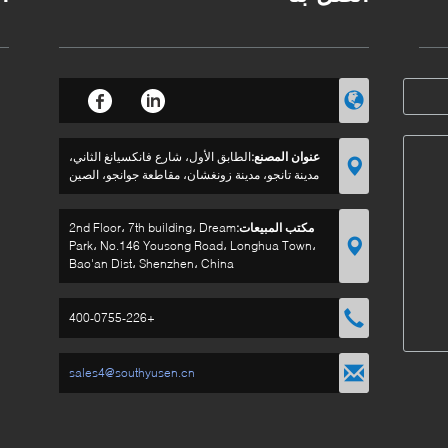
عنوان المصنع:
الطابق الأول، شارع فانكسيانغ الثاني،
مدينة تانجو، مدينة زونغشان، مقاطعة جوانجو، الصين
مكتب المبيعات:
2nd Floor، 7th building، Dream
Park، No.146 Yousong Road، Longhua Town،
Bao'an Dist، Shenzhen، China
+400-0755-226
sales4@southyusen.cn