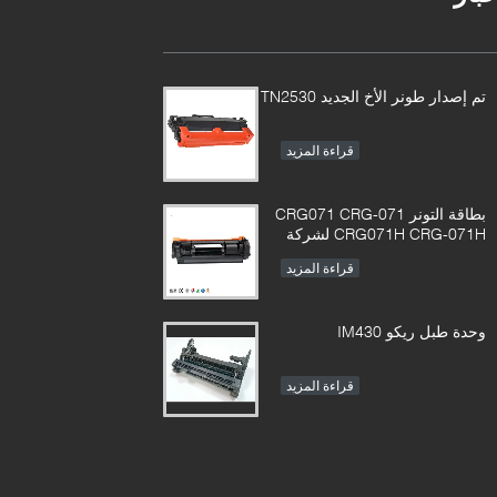
تم إصدار طونر الأخ الجديد TN2530
قراءة المزيد
بطاقة التونر CRG071 CRG-071
CRG071H CRG-071H لشركة
Canon imageCLASS LBP122
قراءة المزيد
MF272 MF273 MF275
وحدة طبل ريكو IM430
قراءة المزيد