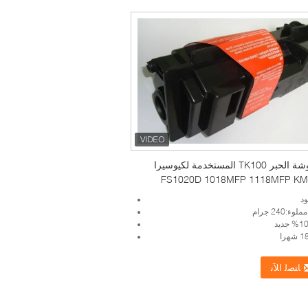
خرطوشة الحبر TK100 المستخدمة لكيوسيرا
FS1020D 1018MFP 1118MFP KM
ود
240 جرام
ﺎﺘﺼﻟ ﺍﻶﻧ