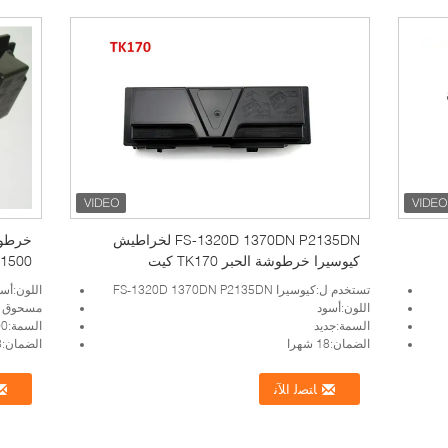
FS-1320D 1370DN P2135DN لخراطيش
كيوسيرا خرطوشة الحبر TK170 كيت
1500
تستخدم ل:كيوسيرا FS-1320D 1370DN P2135DN
اللون:أس
اللون:أسود
مسحوق مملوء:
السمة:جديد
السمة:100% جديد
الضمان:18 شهرا
الضمان:18 شهرا
ﺎﺘﺼﻟ ﺍﻶﻧ