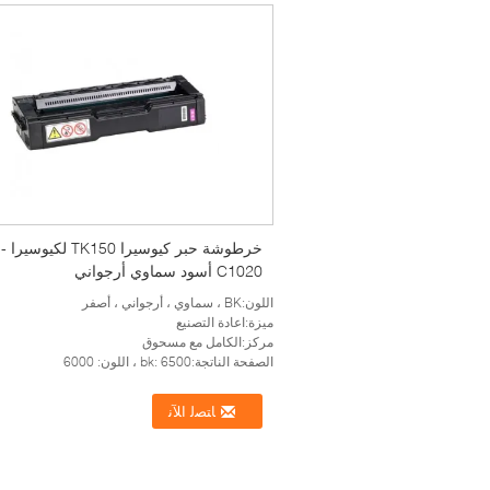
خرطوشة حبر 
C1020 أسود سماوي أرجواني
اللون:BK ، سماوي ، أرجواني ، أصفر
ميزة:اعادة التصنيع
مركز:الكامل مع مسحوق
الصفحة الناتجة:bk: 6500 ، اللون: 6000
ﺎﺘﺼﻟ ﺍﻶﻧ