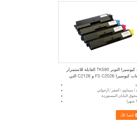
بطاقة كيوسيرا التونر TK590 القابلة للاستمرار
للطابعات كيوسيرا FS C2026 و C2126 التي
يارات التونر الأسود السيان ماجنتا والأصفر
د
/ سماوي / أصفر / أرجواني
حوق اليابان المستوردة
ﺎﺘﺼﻟ ﺍﻶﻧ