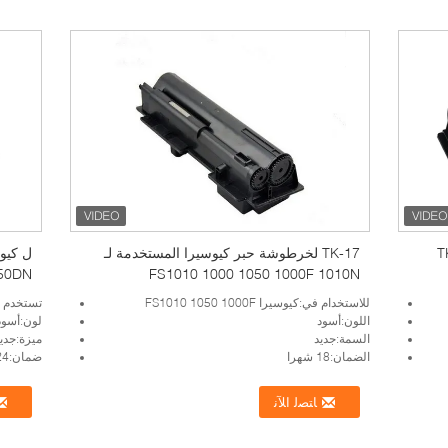
TK3
TK-17 لخرطوشة حبر كيوسيرا المستخدمة لـ
50DN
FS1010 1000 1050 1000F 1010N
030D
للاستخدام في:كيوسيرا FS1010 1050 1000F
تستخدم ل:1300 1028MFP 1128MFP 1350DN 1030D
اللون:أسود
لون:أسود
السمة:جديد
ميزة:جديد 00
الضمان:18 شهرا
ضمان:24 شهرا
ﺎﺘﺼﻟ ﺍﻶﻧ