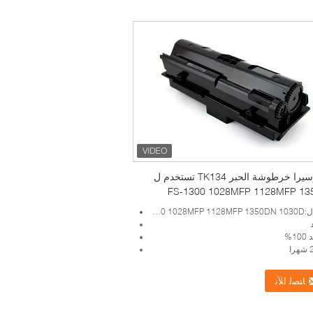
ل كيوسيرا خرطوشة الحبر TK134 تستخدم ل
FS-1300 1028MFP 1128MFP 13
1
Kyocera FS-
1%
ﺎﺘﺼﻟ ﺍﻶﻧ