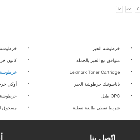
>|
>>
6
خرطوشة الحبر
خرطوشة 
متوافق مع الحبر بالجملة
كانون خر
Lexmark Toner Cartridge
خرطوشة ك
باناسونيك خرطوشة الحبر
أوكي خرط
OPC طبل
خرطوشة ا
شريط نقطي طابعة نقطية
مسحوق الح
اتّصل بنا
أ