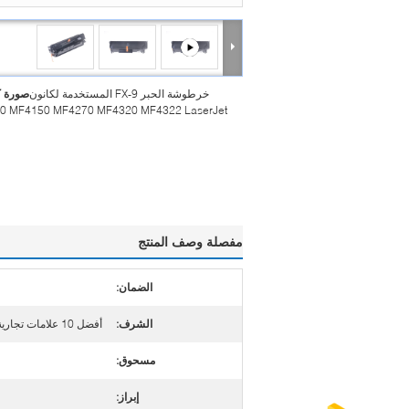
خرطوشة الحبر FX-9 المستخدمة لكانون
صورة ك
0 MF4150 MF4270 MF4320 MF4322 LaserJet
مفصلة وصف المنتج
الضمان:
الشرف:
أفضل 10 علامات تجارية للطباعة في الصين
مسحوق:
إبراز: