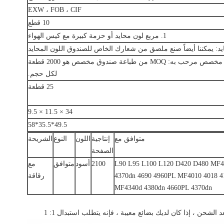
EXW ، FOB ، CIF
10 قطع
1. مربع لون محايد أو حزمة كبيرة مع كيس الهواء
3. صندوق ملون مخصص مرحب به: MOQ من طباعة صندوق مخصص هو 2000 قطعة
لكل حجم.
25 قطعة
34 × 11.5 × 9.5
49.5*35.5*58
متوافق مع
إنتاجية
اللون
النوع
الشريحة
الصفحة
L90 L95 L100 L120 D420 D480 MF4150 
2100
أسود
متوافق
مع
4370dn 4690 4960PL MF4010 4018 4
رقاقة
MF4340d 4380dn 4660PL 4370dn