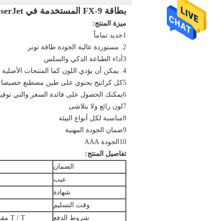
بطاقة FX-9 المستخدمة في Canon MF4120 MF4150 MF4270 MF4320 MF4322 LaserJet
ميزة المنتج:
1جديد تماماً
2. مستوردة عالية الجودة طاقة تونر
3أداء الطباعة الذكي والسلس
4. يمكن أن يؤدي اللون كما المنتجات الأصلية
5كل كراتيج يحتوي على طين مصطنع خصيصا الذي يجعل الطباعة تبدو أفضل
6يمكنك الحصول على فائدة السعر والتي توفير ما يصل إلى 70٪ ، بمجرد استخدام بطاقة التونر المتوافقة.
7لون رائع ولا يتلاشى
8مناسبة لكل أنواع البيئة
9ضمان الجودة المهنية
10الجودة AAA
تفاصيل المنتج:
الضمان
عيب
شهادة
وقت التسليم
شروط الدفع
T / T مقدماً ، Paypal ، Western Union ، بطاقة الائتمان ، L / C عند الرؤية ، الخ