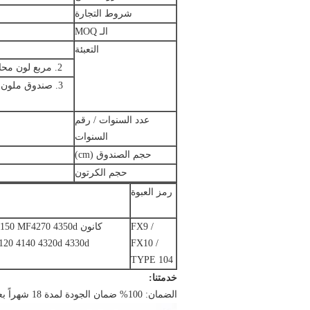
شروط التجارة
الـ MOQ
التعبئة
2. مربع لون محايد: يمكننا أيضاً صنع ملصق من شعارك الخاص للصندوق اللون المحايد
عدد السنوات / رقم
السنوات
حجم الصندوق (cm)
حجم الكرتون
رمز العبوة
FX9 /
كانون MF4270 4350d
120 4140 4320d 4330d
FX10 /
TYPE 104
خدمتنا:
الضمان: 100% ضمان الجودة لمدة 18 شهراً بعد الشحن ، إذا كان لديك بضائع معيبة ، فإنه يتطلب استبدال 1: 1