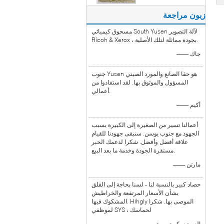
زبون مراجعة
مسحوق كيميائي South Yusen لآلة التصوير
Ricoh & Xerox ، بجودة مماثلة لتلك الأصلية.
—— جاك
جنوب Yusen هو حقا الصانع والمورد الصيني
المسؤول والموثوق بها. لقد استفادوا من
أعمالي.
—— أكيم
أعمالنا تسير من الصغيرة إلى الكبيرة بسبب
الجهود مع جنوب يوسن. سنبقى جهودنا للقيام
علاقة أفضل وأفضل. شكرا لدعمك الحبر
مستقرة الجودة وخدمة ما بعد البيع.
—— مارتن
حصاد كبير بالنسبة لنا - لسنا بحاجة إلى القلق
بشأن الأسعار المرتفعة والخراطيش
المشكوك فيها. Hihgly الموصى بها. شكرا
لموظفي SYS ، لحماسك
—— السيد سكوت روث