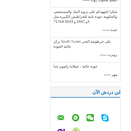
شكرا لجهودكم على تزويد البنك والمستشفى
والحكومة. جودة ثابتة للخراطيش الكبيرة مثل
7516A و 5942 و 8543X.
—— عبده
تركز South Yusen على خرطوشة الحبر
عالية الجودة.
—— روبرت
جودة عالية ، عملائنا راضون جدا
—— مهر
ابن دردش الآن