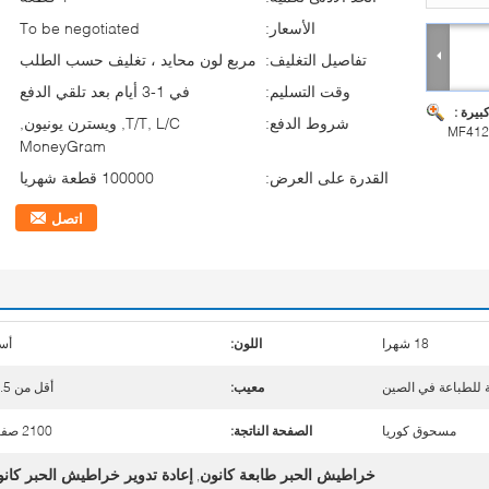
الأسعار:
To be negotiated
تفاصيل التغليف:
مربع لون محايد ، تغليف حسب الطلب
وقت التسليم:
في 1-3 أيام بعد تلقي الدفع
بيرة :
شروط الدفع:
T/T, L/C, ويسترن يونيون,
MF412
MoneyGram
القدرة على العرض:
100000 قطعة شهريا
اتصل
18 شهرا
اللون:
أس
معيب:
أقل من 0.5٪
مسحوق كوريا
الصفحة الناتجة:
2100 صفحة
خراطيش الحبر طابعة كانون
إعادة تدوير خراطيش الحبر كان
,