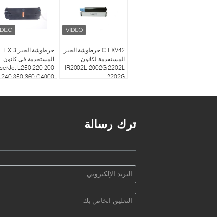
C-EXV42 خرطوشة الحبر
خرطوشة الحبر FX-3
المستخدمة لكانون
المستخدمة في كانون
serJet L250 220 200
IR2002L 2002G 2202L
240 350 360 C4000
2202G
الأسود
ترك رسالة