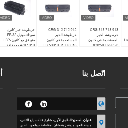
CRG-313 713 913
CRG-312 712 912
خرطوشة حبر كانون
خرطوشة الحبر
خرطوشة الحبر
سوداء موديل EP-32
La
المستخدمة في كانون
المستخدمة في كانون
متوافق مع كانون LBP-
LBP3250 LaserJet
LBP-3010 3100 3018
470 1310 مع رقاقة
3108
اتّصل بنا
أ
عنوان المصنع:
الطابق الأول، شارع فانكسيانغ الثاني،
مدينة تانجو، مدينة زونغشان، مقاطعة جوانجو، الصين