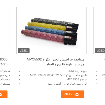
-
متوافقة خراطيش الحبر ريكو MPC5502 3
مرات Pringting دورة الحياة
 C720
جودة:درجة AAA
ضمان:18 شهرا
ناسخ مناسب:ريكو MPC 3002/3502/4502/5502
ميزة:جديد 00
نموذج:MPC5502
معيب:أقل 
لون:سماوي، أرجواني، أصفر، أسود
مسحوق ال
ﺎﺘﺼﻟ ﺍﻶﻧ