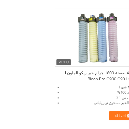
48000 صفحة 1600 جرام حبر ريكو الملون لـ
Ricoh Pro C900 C901
1%
من 1 ٪
حبر:مسحوق تونر ياباني
ﺎﺘﺼﻟ ﺍﻶﻧ