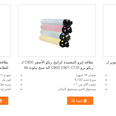
از التونر ل
بطاقة إيزو المعتمدة كراتيج ريكو الأصفر C900 لـ
ريكو برو C900 C901 C720 آلة نسخ ملونة 48
للطابعة ري
000 صفحة 18 شهراً مباشرة
ضمان:18 شهرا
نموذج:MP301
ميزة:جديد 100%
لون:بك
معيب:أقل من 1 ٪
ميزة:علام
مسحوق الحبر:مسحوق اليابان
الحبر:إبد
ﺎﺘﺼﻟ ﺍﻶﻧ