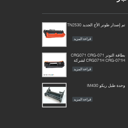
تم إصدار طونر الأخ الجديد TN2530
قراءة المزيد
بطاقة التونر CRG071 CRG-071
CRG071H CRG-071H لشركة
Canon imageCLASS LBP122
قراءة المزيد
MF272 MF273 MF275
وحدة طبل ريكو IM430
قراءة المزيد