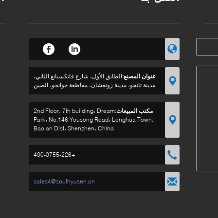
عنوان المصنع:
الطابق الأول، شارع فانكسيانغ الثاني،
مدينة تانجو، مدينة زونغشان، مقاطعة جوانجو، الصين
مكتب المبيعات:
2nd Floor، 7th building، Dream
Park، No.146 Yousong Road، Longhua Town،
Bao'an Dist، Shenzhen، China
+400-0755-226
sales4@southyusen.cn