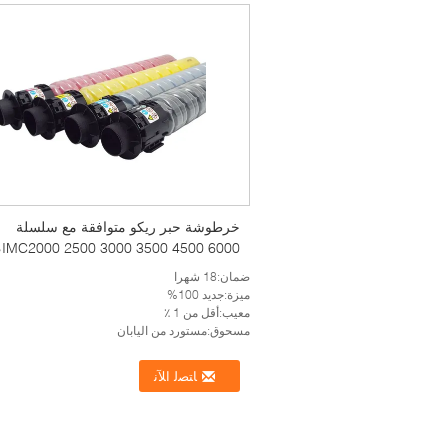
خرطوشة حبر ريكو متوافقة مع سلسلة
000
إنتاجية صفحات كاملة مع رقاقة
ضمان:18 شهرا
ميزة:جديد 100%
معيب:أقل من 1 ٪
مسحوق:مستورد من اليابان
ﺎﺘﺼﻟ ﺍﻶﻧ