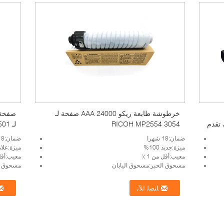
خرطوشة طابعة ريكو AAA 24000 صفحة لـ
IMC2000 2500 3000 3500 4500 6، تقدم
RICOH MP2554 3054
لـ RICOH MP C4501 5501
ضمان:18 شهرا
ضمان:18 شهرا
ميزة:جديد 100%
ميزة:علام
معيب:أقل من 1 ٪
معيب:أقل 
مسحوق الحبر:مسحوق اليابان
مسحوق ال
ﺎﺘﺼﻟ ﺍﻶﻧ