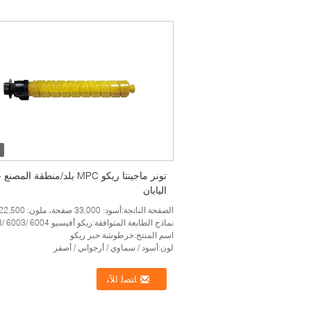
تونر ماجينتا ريكو MPC بلد/منطقة المصنع 
اليابان
الصفحة الناتجة:أسود: 33,000 صفحة، ملون: 22,500 صفحة
نماذج الطابعة المتوافقة:ريكو أفيسيو MPC4503/ 4504/ 5503/ 6003/ 6004
اسم المنتج:خرطوشة حبر ريكو
لون:أسود / سماوي / أرجواني / أصفر
ﺎﺘﺼﻟ ﺍﻶﻧ