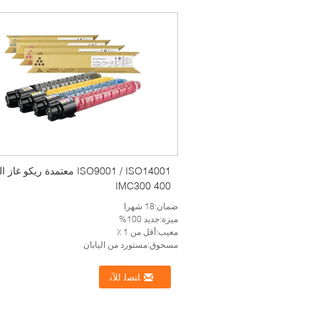
ISO9001 / ISO14001 معتمدة ريكو غ
IMC300 400
ضمان:18 شهرا
ميزة:جديد 100%
معيب:أقل من 1 ٪
مسحوق:مستورد من اليابان
ﺎﺘﺼﻟ ﺍﻶﻧ