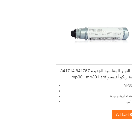
بطاقة التونر المتناسبة الجديدة 841767 841714
كو أفيسيو mp301 mp301 spf
ة تجارية جديدة
اعي
ﺎﺘﺼﻟ ﺍﻶﻧ