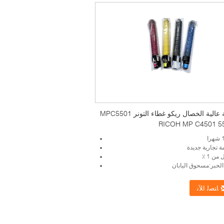
صفحة عالية الخصال ريكو غطاء التونر MPC5501
ة تجارية جديدة
من 1 ٪
حبر:مسحوق اليابان
ﺎﺘﺼﻟ ﺍﻶﻧ