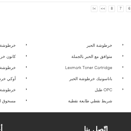
>|
>>
8
7
6
خرطوشة الحبر
خرطوشة 
متوافق مع الحبر بالجملة
كانون خر
Lexmark Toner Cartridge
خرطوشة ك
باناسونيك خرطوشة الحبر
أوكي خرط
OPC طبل
خرطوشة ا
شريط نقطي طابعة نقطية
مسحوق الح
اتّصل بنا
أ