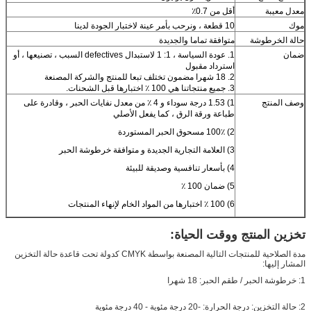
معدل معيبة
أقل من 0.7٪
موك
10 قطعة ، ونرحب بأمر عينة لاختبار الجودة لدينا
حالة الخرطوشة
متوافقة تماما والجديدة
ضمان
1. عودة السياسة ، 1: 1 لاستبدال defectives السبب ، تصنيعها ، أو
استرداد مقبول
2. 18 شهرا مضمون تختلف تبعا للمنتج والشركة المصنعة
3. جميع منتجاتنا هي 100 ٪ اختبارها قبل الشحنات.
وصف المنتج
1) 1.53 درجة سوداء و 4 ٪ من معدل نفايات الحبر ، وقادرة على
طباعة ورقة الرق ، كما يفعل الأصلي
2) 100٪ مسحوق الحبر المستوردة
3) العلامة التجارية الجديدة و متوافقة خرطوشة الحبر
4) بأسعار تنافسية وصديقة للبيئة
5) ضمان 100 ٪
6) 100 ٪ اختبارها من المواد الخام لإنهاء المنتجات
تخزين المنتج ووقت الحياة:
مدة الصلاحية للمنتجات التالية المصنعة بواسطة CMYK كدولة تحت قاعدة حالة التخزين
المشار إليها:
1: خرطوشة الحبر / طقم الحبر: 18 شهرا
2: حالة التخزين: درجة الحرارة: -20 درجة مئوية - 40 درجة مئوية