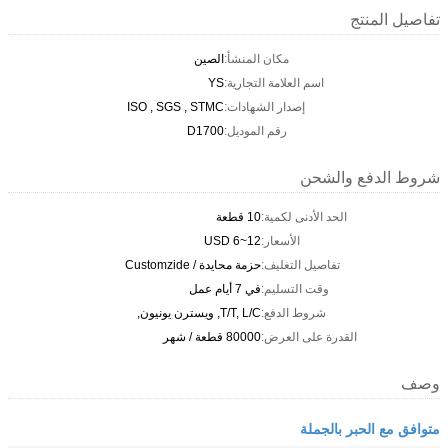
تفاصيل المنتج
مكان المنشأ:
الصين
اسم العلامة التجارية:
YS
إصدار الشهادات:
ISO , SGS , STMC
رقم الموديل:
D1700
شروط الدفع والشحن
الحد الأدنى لكمية:
10 قطعة
الأسعار:
USD 6~12
تفاصيل التغليف:
حزمة محايدة / Customzide
وقت التسليم:
في 7 أيام عمل
شروط الدفع:
T/T, L/C, ويسترن يونيون,
القدرة على العرض:
80000 قطعة / شهر
وصف
متوافق مع الحبر بالجملة