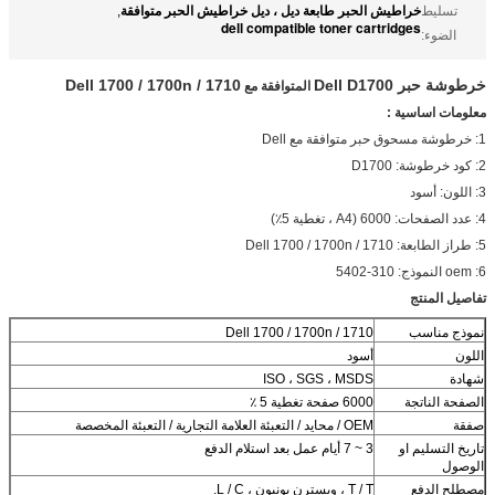
خراطيش الحبر طابعة ديل ، ديل خراطيش الحبر متوافقة
تسليط
,
dell compatible toner cartridges
الضوء:
خرطوشة حبر Dell D1700
Dell 1700 / 1700n / 1710
المتوافقة مع
معلومات اساسية :
1: خرطوشة مسحوق حبر متوافقة مع Dell
2: كود خرطوشة: D1700
3: اللون: أسود
4: عدد الصفحات: 6000 (A4 ، تغطية 5٪)
5: طراز الطابعة: Dell 1700 / 1700n / 1710
6: oem النموذج: 310-5402
تفاصيل المنتج
نموذج مناسب
Dell 1700 / 1700n / 1710
اللون
أسود
شهادة
ISO ، SGS ، MSDS
الصفحة الناتجة
6000 صفحة تغطية 5 ٪
صفقة
OEM / محايد / التعبئة العلامة التجارية / التعبئة المخصصة
تاريخ التسليم او
3 ~ 7 أيام عمل بعد استلام الدفع
الوصول
مصطلح الدفع
T / T ، ويسترن يونيون ، L / C.