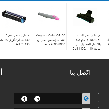
خراطيش حبر الطابعة
Magenta Color C5100
خرطوشة حبر Cyan
حصول
D1100 Dell متوافقة
Dell خراطيش الحبر مع
C5130 لون أزرق 130
D /
بالكامل للحصول على
9000/8000 صفحات
Dell C5130
طابعة Dell 1100/1110
اتّصل بنا
أ