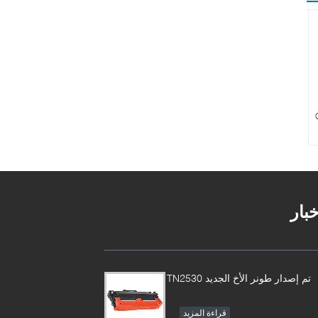
C5
خبار
تم إصدار طونر الأخ الجديد TN2530
قراءة المزيد