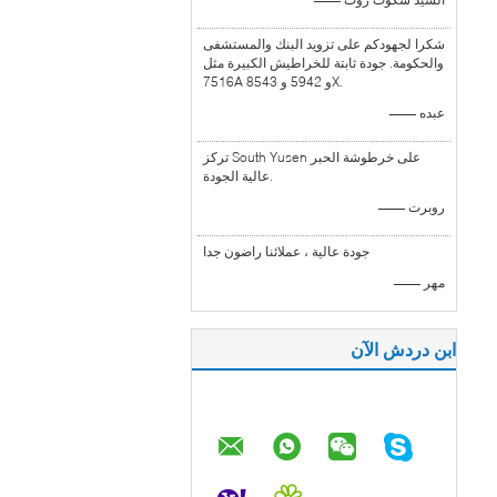
شكرا لجهودكم على تزويد البنك والمستشفى
والحكومة. جودة ثابتة للخراطيش الكبيرة مثل
7516A و 5942 و 8543X.
—— عبده
تركز South Yusen على خرطوشة الحبر
عالية الجودة.
—— روبرت
جودة عالية ، عملائنا راضون جدا
—— مهر
ابن دردش الآن