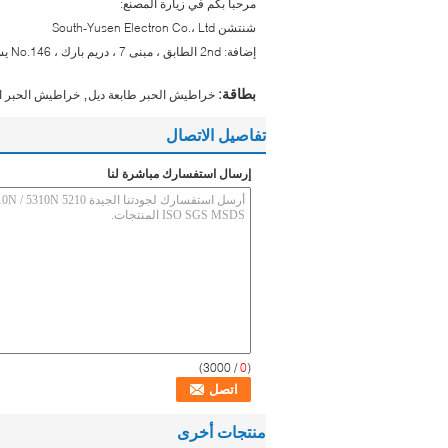
مرحبا بكم في زيارة المصنع:
شنتشن South-Yusen Electron Co.، Ltd
إضافة: 2nd الطابق ، مبنى 7 ، دريم بارك ، No.146 يسونج الطريق ، ونغهوا تاون ، حي باوآن ، شنتشن ، الصين
,
بطاقة:
خراطيش الحبر طابعة ديل
خراطيش الحبر الطباعة,dell متواف
تفاصيل الاتصال
إرسال استفسارك مباشرة لنا
/ 3000)
0
(
منتجات أخرى