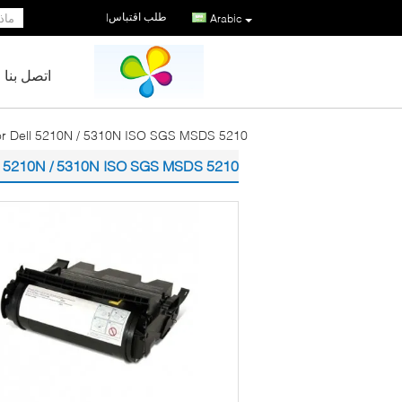
طلب اقتباس
|
Arabic
اتصل بنا
5210 Dell Toner Cartridge for Dell 5210N / 5310N ISO SGS MSDS
5210 Dell Toner Cartridge for Dell 5210N / 5310N ISO SGS MSDS