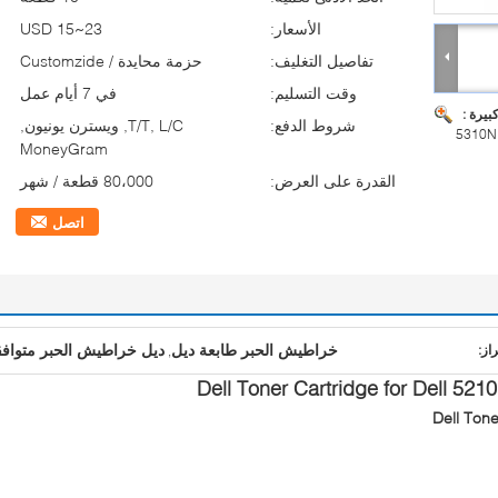
الأسعار:
USD 15~23
تفاصيل التغليف:
حزمة محايدة / Customzide
وقت التسليم:
في 7 أيام عمل
بيرة :
شروط الدفع:
T/T, L/C, ويسترن يونيون,
5310N
MoneyGram
القدرة على العرض:
80،000 قطعة / شهر
اتصل
خراطيش الحبر طابعة ديل
ديل خراطيش الحبر متوافق
راز:
,