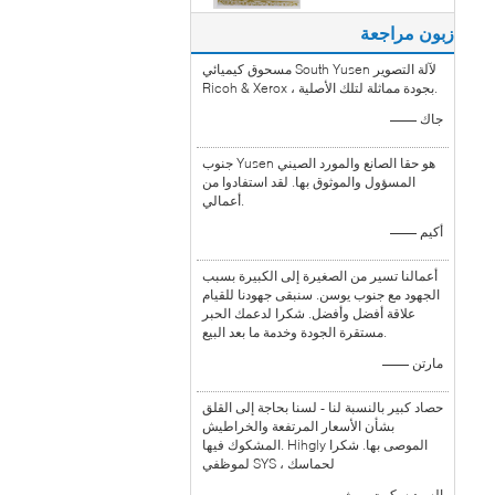
زبون مراجعة
مسحوق كيميائي South Yusen لآلة التصوير
Ricoh & Xerox ، بجودة مماثلة لتلك الأصلية.
—— جاك
جنوب Yusen هو حقا الصانع والمورد الصيني
المسؤول والموثوق بها. لقد استفادوا من
أعمالي.
—— أكيم
أعمالنا تسير من الصغيرة إلى الكبيرة بسبب
الجهود مع جنوب يوسن. سنبقى جهودنا للقيام
علاقة أفضل وأفضل. شكرا لدعمك الحبر
مستقرة الجودة وخدمة ما بعد البيع.
—— مارتن
حصاد كبير بالنسبة لنا - لسنا بحاجة إلى القلق
بشأن الأسعار المرتفعة والخراطيش
المشكوك فيها. Hihgly الموصى بها. شكرا
لموظفي SYS ، لحماسك
—— السيد سكوت روث