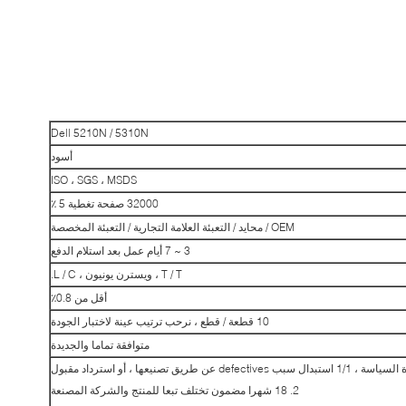
Dell 5210N / 5310N
أسود
ISO ، SGS ، MSDS
32000 صفحة تغطية 5 ٪
OEM / محايد / التعبئة العلامة التجارية / التعبئة المخصصة
3 ~ 7 أيام عمل بعد استلام الدفع
T / T ، ويسترن يونيون ، L / C.
أقل من 0.8٪
10 قطعة / قطع ، نرحب ترتيب عينة لاختبار الجودة
متوافقة تماما والجديدة
2. 18 شهرا مضمون تختلف تبعا للمنتج والشركة المصنعة