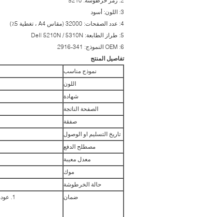
2: رمز خرطوشة: 5210
3: اللون: أسود
4: عدد الصفحات: 32000 (مقاس A4 ، تغطية 5٪)
5: طراز الطابعة: Dell 5210N / 5310N
6: OEM النموذج: 341-2916
تفاصيل المنتج
نموذج مناسب
اللون
شهادة
الصفحة الناتجة
صفقة
تاريخ التسليم او الوصول
مصطلح الدفع
معدل معيبة
موك
حالة الخرطوشة
ضمان
1. عودة السياسة ، 1/1 استبدال سبب defectives عن طريق تصنيعها ، أو استرداد مقبول