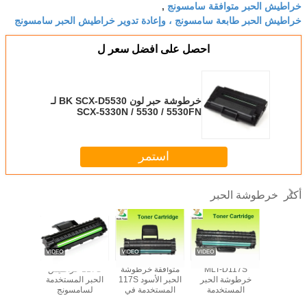
خراطيش الحبر متوافقة سامسونج
,
خراطيش الحبر طابعة سامسونج ، وإعادة تدوير خراطيش الحبر سامسونج
احصل على افضل سعر ل
خرطوشة حبر لون BK SCX-D5530 لـ
SCX-5330N / 5530 / 5530FN
استمر
خرطوشة الحبر
أكثر
خرطوشة حبر 116
MLT-D117S
متوافقة خرطوشة
117S خراطيش
117S
تستخدم
خرطوشة الحبر
الحبر الأسود 117S
الحبر المستخدمة
خرطوشة
لسامسونج SL-
المستخدمة
المستخدمة في
لسامسونج
متواف
M2625 26
لسامسونج SCX-
سامسونج SCX-
LaserJet SCX-