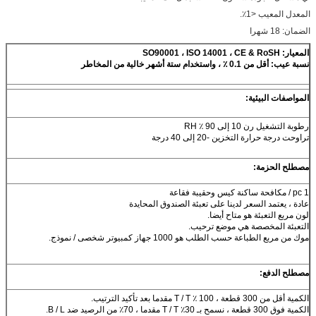
المعدل المعيب <1٪.
الضمان: 18 شهرا
المعيار: SO90001 ، ISO 14001 ، CE & RoSH
نسبة عيب: أقل من 0.1 ٪ ، واستخدام ستة أشهر خالية من المخاطر
المواصفات البيئية:
رطوبة التشغيل رن 10 إلى 90 ٪ RH
تراوحت درجة حرارة التخزين -20 إلى 40 درجة
مصطلح الحزمة:
1 pc / مكافحة ساكنة كيس وحقيبة فقاعة
عادة ، يعتمد السعر لدينا على تعبئة الصندوق المحايدة
لون مربع التعبئة هو متاح أيضا.
التعبئة المخصصة هي موضع ترحيب.
موك من مربع الطباعة حسب الطلب هو 1000 جهاز كمبيوتر شخصى / نموذج.
مصطلح الدفع:
الكمية أقل من 300 قطعة ، 100 ٪ T / T مقدما بعد تأكيد الترتيب.
الكمية فوق 300 قطعة ، نسمح بـ 30٪ T / T مقدما ، 70٪ من الرصيد ضد B / L.