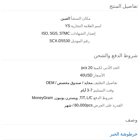
تفاصيل المنتج
مكان المنشأ:
الصين
اسم العلامة التجارية:
YS
إصدار الشهادات:
ISO, SGS, STMC
رقم الموديل:
SCX-D5530
شروط الدفع والشحن
الحد الأدنى لكمية:
20 pcs
الأسعار:
40USD
تفاصيل التغليف:
محايد / صندوق مخصص / OEM
وقت التسليم:
3-7 أيام
شروط الدفع:
T/T, L/C, ويسترن يونيون, MoneyGram
القدرة على العرض:
80،000pcs / شهر
وصف
خرطوشة الحبر