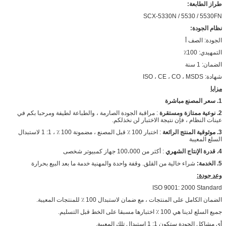
طراز الطابعة:
SCX-5330N / 5530 / 5530FN
نظام الجودة:
الجودة: الصف أ
التمهيدي: 100٪
الضمان: 1 سنة
شهادة: ISO ، CE ، CO ، MSDS
مزايا
1. سعر المصنع مباشرة
2. نوعية ممتازة ومستقرة
: مراقبة الجودة الصارمة ، والطباعة لطيفة ومرحبا بكم في
عينات النظام ، فإن نتيجة الاختبار لن نخذلكم.
3. موثوقية المنتج الرائعة
: اختبار 100 ٪ قبل المصنع ، مضمونة 100 ٪ ، 1: 1 لاستبدال
السلع المعيبة
4. قدرة الإنتاج الشهري
: أكثر من 100،000 جهاز كمبيوتر شخصى
5. الخدمة:
شراء خالية من القلق. وقفة واحدة والمهنية خدمة ما بعد البيع بحرارة
وعد جودة:
ISO 9001: 2000 Standard
الضمان الكامل على المنتجات ، مع ضمان لاستبدال 100 ٪ للمنتجات المعيبة.
جميع السلع لدينا هي 100 ٪ اختبارها مسبقا على الخط قبل التسليم.
أي مشاكل الجودة ستكون 1: 1 استبدال تلك المعيبة.