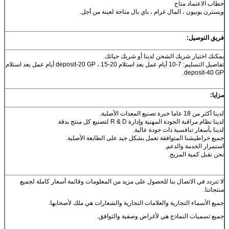
خطاب الاعتماد متاح
ويسترن يونيون ، المال غرام ، باي بال متاحة لعينة من أجل.
فريق التوصيل:
يمكنك اختيار شريك الشحن لدينا أو شريك حياتك.
تفاصيل التسليم: 7-10 أيام عمل بعد استلام deposit-20 GP ، 15-20 أيام عمل بعد استلام
deposit-40 GP.
مزايا:
لدينا أكثر من 18 عاما خبرة تصنيع المعدات الأصلية.
لدينا نظام مراقبة الجودة المهنية وإدارة R & D لتصنيع كل منتج بدقة.
لدينا بأسعار تنافسية ذات جودة عالية.
جميع خراطيشنا المتوافقة تعمل بشكل جيد على الطابعة الأصلية.
استمرار الخدمة والدعم.
نحن نقبل كمية المزيج.
لا تتردد في الاتصال بنا للحصول على مزيد من المعلومات وقائمة أسعار كاملة لجميع
منتجاتنا.
جميع الأسماء التجارية والعلامات التجارية والشعارات هي ملك لأصحابها.
جميع تسميات النماذج هي لأغراض وصفية والتوافق.