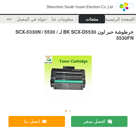
Shenzhen South-Yusen Electron Co.,Ltd
الصفحة الرئيسية
منتجات
معلومات عنا
جولة في المعمل
>>
خرطوشة حبر لون BK SCX-D5530 لـ SCX-5330N / 5530 /
5530FN
افضل سعر
اتصل بنا