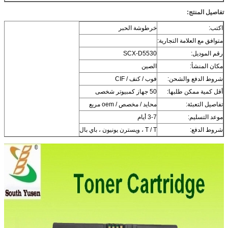
تفاصيل المنتج:
اكتب:
خرطوشة الحبر
متوافق مع العلامة التجارية:
رقم الموديل:
SCX-D5530
مكان المنشأ:
الصين
شروط الدفع والشحن:
فوب / كنف / CIF
أقل كمية ممكن طلبها:
50 جهاز كمبيوتر شخصى
تفاصيل التعبئة:
محايد / مخصص / oem مربع
موعد التسليم:
3-7 أيام
شروط الدفع:
T / T ، ويسترن يونيون ، باي بال