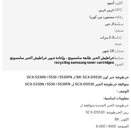
اللون:
أسود
OPC:
غرين غرين
رقاقة:
مستورد من كوريا
منشّط
الـ جي
صبغيّ:
إعادة
2-3 مرات
تعبئة:
ضمان:
18 شهر
خراطيش الحبر طابعة سامسونج ، وإعادة تدوير خراطيش الحبر سامسونج
تسليط
,
recycling samsung toner cartridges
الضوء:
خرطوشة حبر لون BK SCX-D5530 لـ SCX-5330N / 5530 / 5530FN
متوافقة خرطوشة الحبر SCX-D5530 ل SCX-5330N / 5530 / 5530FN
الوصف
:
معلومات اساسية:
خرطوشة الحبر الجديدة متوافقة ل
رمز الخرطوشة: SCX-D5530
اللون: BK
الصفحة: 4000 / 8،000