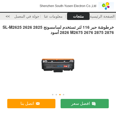
Shenzhen South-Yusen Electron Co.,Ltd
الصفحة الرئيسية
منتجات
معلومات عنا
جولة في المعمل
>>
خرطوشة حبر 116 لتر تستخدم لسامسونج SL-M2625 2626 2825
2826 M2675 2676 2875 2876 أسود
افضل سعر
اتصل بنا