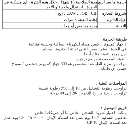
خدمة ما بعد البيع
مدة الصلاحية 18 شهرًا ، خلال هذه الفترة ، أي مشكلة في
الجودة ، استبدال واحد تلو الآخر
شروط التجارة
EXW ، FOB ، CIF ، إلخ
حياة الدائرة
إعادة التعبئة 3 مرات
التعبئة
مربع مخصص أو محايد
طريقة الحزمة:
1 جهاز كمبيوتر / كيس مضاد للكهرباء الساكنة وحقيبة فقاعية
في العادة ، يعتمد سعرنا على تعبئة الصندوق المحايد
لون مربع التعبئة متاح أيضا.
التعبئة المخصصة موضع ترحيب.
موك من مربع الطباعة المخصص هو 300 جهاز كمبيوتر شخصى / نموذج.
حسب أي طلبات
المواصفات البيئية :
تراوحت رطوبة التشغيل من 10 إلى 90٪ رطوبة نسبية
تراوحت درجة حرارة التخزين -20 إلى 40 درجة
فريق التوصيل :
يمكنك اختيار شريك الشحن الخاص بنا أو شريكك الخاص.
تفاصيل التسليم: 7-15 يوم عمل بعد استلام الإيداع - 20 GP ، 15-20 يوم عمل
بعد استلام الإيداع 40 GP.