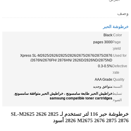
وصف
خرطوشة الحبر
Black
Color:
3000 pages
Page
yield:
Xpress SL-M2625/2626/2825/2826/2675/2676/2875/2876
Used for:
/2676N/2676FH/ 2876HN/ 2626D/2826ND/2875ND
0.3-0.5%
Defective
rate:
AAA Grade
Quality:
السمة:
متوافق وجديد
خراطيش الحبر طابعة سامسونج ، خراطيش الحبر متوافقة سامسونج
تسليط
,
samsung compatible toner cartridges
الضوء:
خرطوشة حبر 116 لتر تستخدم لـ SL-M2625 2626 2825
2826 M2675 2676 2875 2876 أسود