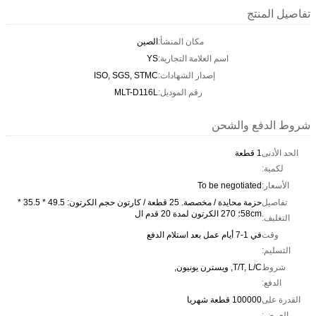
تفاصيل المنتج
مكان المنشأ:
الصين
اسم العلامة التجارية:
YS
إصدار الشهادات:
ISO, SGS, STMC
رقم الموديل:
MLT-D116L
شروط الدفع والشحن
الحد الأدنى
1 قطعة
لكمية:
الأسعار:
To be negotiated
تفاصيل
حزمة محايدة / مخصصة. 25 قطعة / كارتون حجم الكرتون: 49.5 * 35.5 *
58cm؛ 270 الكرتون لمدة 20 قدم ال
التغليف:
وقت
في 1-7 أيام عمل بعد استلام الدفع
التسليم:
شروط
T/T, L/C, ويسترن يونيون,
الدفع:
القدرة على
100000 قطعة شهريا
العرض: