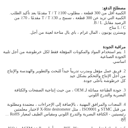
مصطلح الدفع:
الكمية أقل من 300 قطعة ، مطلوب 100٪ T / T مقدمًا بعد تأكيد الطلب.
الكمية التي تزيد عن 300 قطعة ، نسمح بـ 30٪ T / T مقدمًا ، 70٪ من
الرصيد مقابل B / L.
L / C متاح
ويسترن يونيون ، المال غرام ، باي بال متاحة لعينة من أجل.
مراقبة الجودة
1. يتم استخدام المواد والمكونات المؤهلة فقط لكل خرطوشة من أجل تلبية
الجودة الصناعية
اساسي.
2. فريق عمل مؤهل ومدرب تدريباً جيداً للبحث والتطوير والهندسة والإنتاج
من أجل الإنتاج والتحكم بشكل جيد
كل خرطوشة بأعلى جودة.
3. جودة الطباعة مماثلة لـ OEM ، من حيث إنتاجية الصفحات والكثافة
البصرية والتدرج اللوني.
4. المعدات والمرافق المهنية ، بالإضافة إلى الإجراءات ، معتمدة ومطلوبة
من قبل STMC و ISO9001 ، مثل X-Rite desitometer لاختبار معلمتين
رئيسيتين - الكثافة البصرية والتدرج اللوني ومقياس الطيف لمعيار RoHS ...
إلخ.