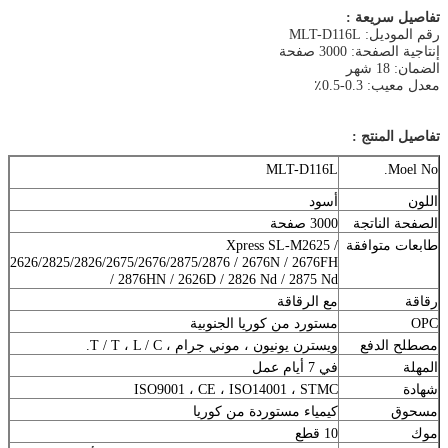
تفاصيل سريعة :
رقم الموديل: MLT-D116L
إنتاجية الصفحة: 3000 صفحة
الضمان: 18 شهر
معدل معيب: 0.3-0.5٪
تفاصيل المنتج :
MLT-D116L
Moel No.
اللون
أسود
الصفحة الناتجة
3000 صفحة
طابعات متوافقة
Xpress SL-M2625 /
2626/2825/2826/2675/2676/2875/2876 / 2676N / 2676FH
/ 2876HN / 2626D / 2826 Nd / 2875 Nd
رقاقة
مع الرقاقة
OPC
مستورد من كوريا الجنوبية
مصطلح الدفع
ويسترن يونيون ، موني جرام ، T / T ، L / C.
المهلة
في 7 أيام عمل
شهادة
ISO9001 ، CE ، ISO14001 ، STMC
مسحوق
كيمياء مستوردة من كوريا
موك
10 قطع