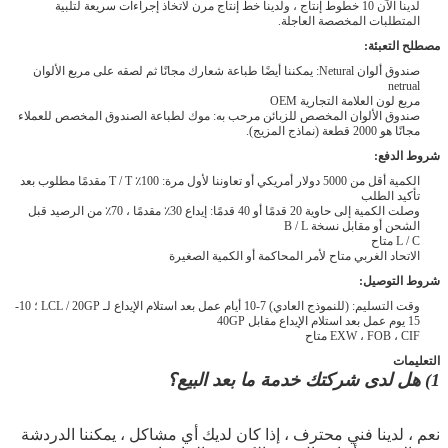
لدينا الآن 10 خطوط إنتاج ، ولدينا خط إنتاج مرن لاتخاذ إجراءات سريعة لتلبية
المتطلبات المخصصة العاجلة.
مصطلح التعبئة:
صندوق ألوان Netural: يمكننا أيضًا طباعة شعارك مجانًا ثم لصقه على مربع الألوان
netrual
مربع لون العلامة التجارية OEM
صندوق الألوان المخصص للزبائن مرحب به: موك لطباعة الصندوق المخصص للعملاء
مجانًا هو 2000 قطعة (نماذج المزيج).
شروط الدفع:
الكمية أقل من 5000 دولار أمريكي أو تعاوننا لأول مرة: 100٪ T / T مقدمًا مطلوب بعد
تأكيد الطلب
وصلت الكمية إلى حاوية 20 قدمًا أو 40 قدمًا: إيداع 30٪ مقدمًا ، 70٪ من الرصيد قبل
الشحن أو مقابل نسخة B / L
L / C متاح
الاتحاد الغربي متاح لأمر المحاكمة أو الكمية الصغيرة
شروط التوصيل:
وقت التسليم: (للنموذج العادي) 7-10 أيام عمل بعد استلام الإيداع لـ LCL / 20GP ؛ 10-
15 يوم عمل بعد استلام الإيداع مقابل 40GP
EXW ، FOB ، CIF متاح
التعليمات
1) هل لدى شركتك خدمة ما بعد البيع؟
نعم ، لدينا فني محترف ، إذا كان لديك أي مشاكل ، يمكننا الدردشة