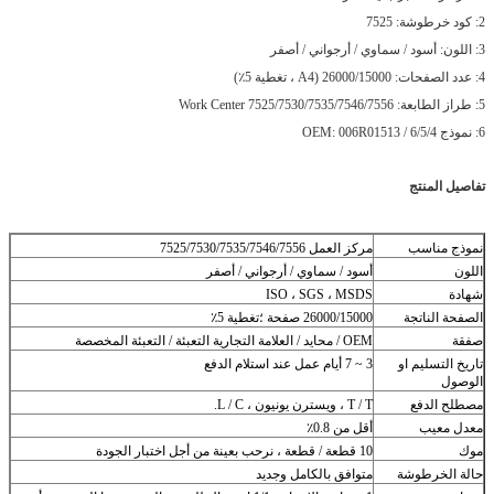
2: كود خرطوشة: 7525
3: اللون: أسود / سماوي / أرجواني / أصفر
4: عدد الصفحات: 26000/15000 (A4 ، تغطية 5٪)
5: طراز الطابعة: Work Center 7525/7530/7535/7546/7556
6: نموذج OEM: 006R01513 / 6/5/4
تفاصيل المنتج
نموذج مناسب
مركز العمل 7525/7530/7535/7546/7556
اللون
أسود / سماوي / أرجواني / أصفر
شهادة
ISO ، SGS ، MSDS
الصفحة الناتجة
26000/15000 صفحة ؛تغطية 5٪
صفقة
OEM / محايد / العلامة التجارية التعبئة / التعبئة المخصصة
تاريخ التسليم او
3 ~ 7 أيام عمل عند استلام الدفع
الوصول
مصطلح الدفع
T / T ، ويسترن يونيون ، L / C.
معدل معيب
أقل من 0.8٪
موك
10 قطعة / قطعة ، نرحب بعينة من أجل اختبار الجودة
حالة الخرطوشة
متوافق بالكامل وجديد