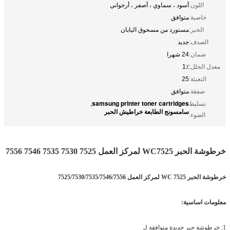
اللون:
أسود ، سماوي ، أصفر ، أرجواني
خاصية:
متوافق
الحبر:
مستورد من مسحوق اليابان
الصدف:
جديد
ضمان:
24 شهرا
معدل الخلل:
1٪
التعبئة:
25
صفقة:
متوافق
samsung printer toner cartridges
تسليط
,
سامسونج الطابعة خراطيش الحبر
الضوء:
خرطوشة الحبر WC7525 لمركز العمل 7525 7530 7535 7546 7556
خرطوشة الحبر WC 7525 لمركز العمل 7525/7530/7535/7546/7556
معلومات اساسية:
1: خرطوشة حبر جديدة متوافقة لـ