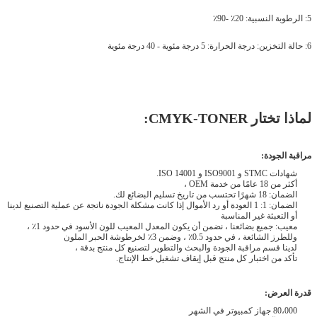
5: الرطوبة النسبية: 20٪ -90٪
6: حالة التخزين: درجة الحرارة: 5 درجة مئوية - 40 درجة مئوية
لماذا تختار CMYK-TONER:
مراقبة الجودة:
شهادات STMC و ISO9001 و ISO 14001.
أكثر من 18 عامًا من خدمة OEM ،
الضمان: 18 شهرًا تحتسب من تاريخ تسليم البضائع لك.
الضمان: 1: 1 العودة أو رد الأموال إذا كانت مشكلة الجودة ناتجة عن عملية التصنيع لدينا
أو التعبئة غير المناسبة
معيب: جميع بضائعنا ، نضمن أن يكون المعدل المعيب للون الأسود في حدود 1٪ ،
وللطرز الشائعة ، في حدود 0.5٪ ، وضمن 3٪ لخرطوشة الحبر الملون
لدينا قسم مراقبة الجودة والبحث والتطوير لتصنيع كل منتج بدقة ،
تأكد من اختبار كل منتج قبل إيقاف تشغيل خط الإنتاج.
قدرة العرض:
80،000 جهاز كمبيوتر في الشهر