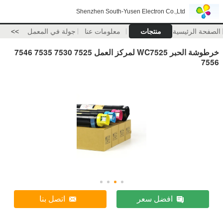
Shenzhen South-Yusen Electron Co.,Ltd
الصفحة الرئيسية
منتجات
معلومات عنا
جولة في المعمل
>>
خرطوشة الحبر WC7525 لمركز العمل 7525 7530 7535 7546
7556
افضل سعر
اتصل بنا