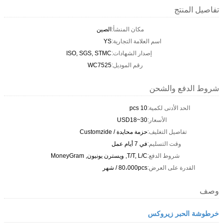
تفاصيل المنتج
مكان المنشأ:
الصين
اسم العلامة التجارية:
YS
إصدار الشهادات:
ISO, SGS, STMC
رقم الموديل:
WC7525
شروط الدفع والشحن
الحد الأدنى لكمية:
10 pcs
الأسعار:
USD18~30
تفاصيل التغليف:
حزمة محايدة / Customzide
وقت التسليم:
في 7 أيام عمل
شروط الدفع:
T/T, L/C, ويسترن يونيون, MoneyGram
القدرة على العرض:
80،000pcs / شهر
وصف
خرطوشة الحبر زيروكس