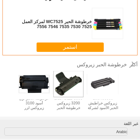
خرطوشة الحبر WC7525 لمركز العمل
7525 7530 7535 7546 7556
استمر
خرطوشة الحبر زيروكس
أكثر
Magenta 
108R00909
3000 صفحة العائد
خرطوشة الحبر لون
إعادة 
Xerox 618
زيروكس خراطيش
3200 زيروكس
أسود 3100
خرطوشة
Cartri
الحبر الأسود لشركة
خرطوشة الحبر
زيروكس لزر
Recyclin
زيروكس فيزر
لزيروكس فيزر
زيروكس فيزر
لزيروك
Xerox P
3140/3155/3160
3200MFP اللون
3100MFP
618
الأسود
أسود 
غير اللغة
Arabic