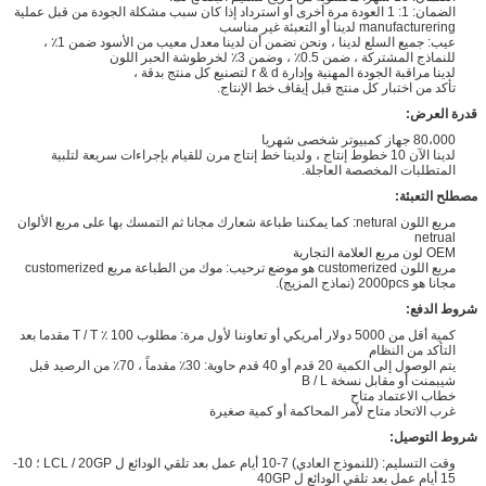
الضمان: 1: 1 العودة مرة أخرى أو استرداد إذا كان سبب مشكلة الجودة من قبل عملية
manufacturering لدينا أو التعبئة غير مناسب
عيب: جميع السلع لدينا ، ونحن نضمن أن لدينا معدل معيب من الأسود ضمن 1٪ ،
للنماذج المشتركة ، ضمن 0.5٪ ، وضمن 3٪ لخرطوشة الحبر اللون
لدينا مراقبة الجودة المهنية وإدارة r & d لتصنيع كل منتج بدقة ،
تأكد من اختبار كل منتج قبل إيقاف خط الإنتاج.
قدرة العرض:
80،000 جهاز كمبيوتر شخصى شهريا
لدينا الآن 10 خطوط إنتاج ، ولدينا خط إنتاج مرن للقيام بإجراءات سريعة لتلبية
المتطلبات المخصصة العاجلة.
مصطلح التعبئة:
مربع اللون netural: كما يمكننا طباعة شعارك مجانا ثم التمسك بها على مربع الألوان
netrual
OEM لون مربع العلامة التجارية
مربع اللون customerized هو موضع ترحيب: موك من الطباعة مربع customerized
مجانا هو 2000pcs (نماذج المزيج).
شروط الدفع:
كمية أقل من 5000 دولار أمريكي أو تعاوننا لأول مرة: مطلوب 100 ٪ T / T مقدما بعد
التأكد من النظام
يتم الوصول إلى الكمية 20 قدم أو 40 قدم حاوية: 30٪ مقدماً ، 70٪ من الرصيد قبل
شيبمنت أو مقابل نسخة B / L
خطاب الاعتماد متاح
غرب الاتحاد متاح لأمر المحاكمة أو كمية صغيرة
شروط التوصيل:
وقت التسليم: (للنموذج العادي) 7-10 أيام عمل بعد تلقي الودائع ل LCL / 20GP ؛ 10-
15 أيام عمل بعد تلقي الودائع ل 40GP