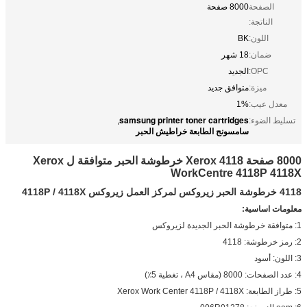
الصفحة
8000 صفحة
الناتجة:
اللون:
BK
ضمان:
18 شهر
OPC:
الجديد
ميزة:
متوافق جديد
معدل عيب:
1%
samsung printer toner cartridges
تسليط الضوء:
,
سامسونج الطابعة خراطيش الحبر
8000 صفحة Xerox 4118 خرطوشة الحبر متوافقة ل Xerox
WorkCentre 4118P 4118X
4118 خرطوشة الحبر زيروكس لمركز العمل زيروكس 4118P / 4118X
معلومات اساسية:
1: متوافقة خرطوشة الحبر الجديدة لزيروكس
2: رمز خرطوشة: 4118
3: اللون: أسود
4: عدد الصفحات: 8000 (مقاس A4 ، تغطية 5٪)
5: طراز الطابعة: Xerox Work Center 4118P / 4118X