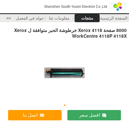
Shenzhen South-Yusen Electron Co.,Ltd
الصفحة الرئيسية
منتجات
معلومات عنا
جولة في المعمل
>>
8000 صفحة Xerox 4118 خرطوشة الحبر متوافقة ل Xerox
WorkCentre 4118P 4118X
افضل سعر
اتصل بنا