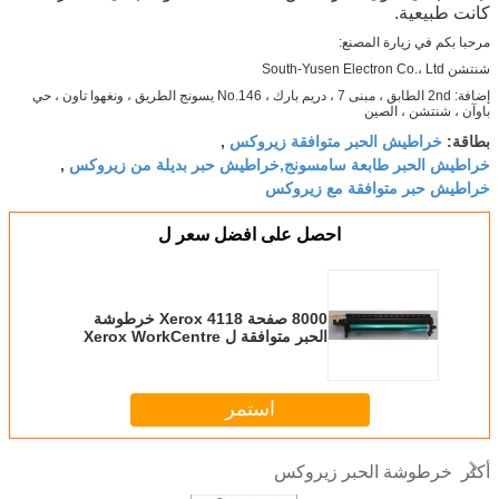
كانت طبيعية.
مرحبا بكم في زيارة المصنع:
شنتشن South-Yusen Electron Co.، Ltd
إضافة: 2nd الطابق ، مبنى 7 ، دريم بارك ، No.146 يسونج الطريق ، ونغهوا تاون ، حي
باوآن ، شنتشن ، الصين
خراطيش الحبر متوافقة زيروكس
بطاقة:
,
خراطيش الحبر طابعة سامسونج,خراطيش حبر بديلة من زيروكس
,
خراطيش حبر متوافقة مع زيروكس
احصل على افضل سعر ل
8000 صفحة Xerox 4118 خرطوشة
الحبر متوافقة ل Xerox WorkCentre
4118P 4118X
استمر
خرطوشة الحبر زيروكس
أكثر