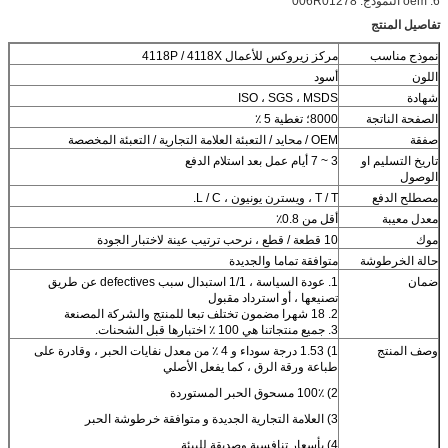
6: oem النموذج: 006R01278
تفاصيل المنتج
نموذج مناسب
مركز زيروكس للأعمال 4118P / 4118X
اللون
أسود
شهادة
ISO ، SGS ، MSDS
الصفحة الناتجة
8000؛ تغطية 5 ٪
صفقة
OEM / محايد / التعبئة العلامة التجارية / التعبئة المخصصة
تاريخ التسليم او
3 ~ 7 أيام عمل بعد استلام الدفع
الوصول
مصطلح الدفع
T / T ، ويسترن يونيون ، L / C.
معدل معيبة
أقل من 0.8٪
موك
10 قطعة / قطع ، نرحب ترتيب عينة لاختبار الجودة
حالة الخرطوشة
متوافقة تماما والجديدة
ضمان
1. عودة السياسة ، 1/1 استبدال سبب defectives عن طريق
تصنيعها ، أو استرداد مقبول
2. 18 شهرا مضمون تختلف تبعا للمنتج والشركة المصنعة
3. جميع منتجاتنا هي 100 ٪ اختبارها قبل الشحنات.
وصف المنتج
1) 1.53 درجة سوداء و 4 ٪ من معدل نفايات الحبر ، وقادرة على
طباعة ورقة الرق ، كما يفعل الأصلي
2) 100٪ مسحوق الحبر المستوردة
3) العلامة التجارية الجديدة و متوافقة خرطوشة الحبر
4) بأسعار تنافسية وصديقة للبيئة