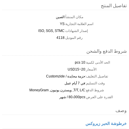
تفاصيل المنتج
مكان المنشأ:
الصين
اسم العلامة التجارية:
YS
إصدار الشهادات:
ISO, SGS, STMC
رقم الموديل:
4118
شروط الدفع والشحن
الحد الأدنى لكمية:
10 pcs
الأسعار:
USD15~20
تفاصيل التغليف:
حزمة محايدة / Customzide
وقت التسليم:
في 7 أيام عمل
شروط الدفع:
T/T, L/C, ويسترن يونيون, MoneyGram
القدرة على العرض:
80،000pcs / شهر
وصف
خرطوشة الحبر زيروكس