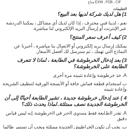
EXW ، FOB ، CIF متاح
التعليمات
1) هل لديك شركة لديها بعد البيع؟
نعم ، لدينا فني محترف ، إذا كان لديك أي مشاكل ، يمكننا الدردشة
عبر الإنترنت أو إرسال البريد الإلكتروني لنا مباشرة.
2) كيف أعرف سعر المنتج؟
يمكنك إرسال بريد إلكتروني أو الاتصال بنا مباشرة ، أخبرنا عن
النماذج التي تهمك ، ثم سنرسل لك أفضل الأسعار.
3)
بعد إدخال الخرطوشة في الطابعة ، لماذا لا تتعرف
الطابعة على الخرطوشة؟
A. خذ خرطوشة وإعادة تثبيته مرة أخرى
ب استخدام قطعة قماش جافة أو الأنسجة الورقية لتنظيف الشريحة
وإعادة تثبيته
4
) عند إدخال خرطوشة جديدة ، تشير الطابعة أحيانًا إلى أن
الخرطوشة الجديدة نصف ممتلئة.
لماذا يحدث ذلك؟
A. ﺗﻘدر اﻟطﺎﺑﻌﺔ ﻓﻘط ﻣﺳﺗوى اﻟﺣﺑر ﻓﻲ اﻟﺧرطوﺷﺔ.
إنه ليس قياس
دقيق
ب. يجب أن تكون الخراطيش الجديدة ممتلئة ويجب أن تستمر طالما