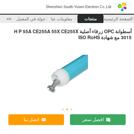
Shenzhen South-Yusen Electron Co.,Ltd
الصفحة الرئيسية
منتجات
معلومات عنا
جولة في المعمل
>>
أسطوانة OPC زرقاء أصلية H P 55A CE255A 55X CE255X
3015 مع شهادة ISO RoHS
افضل سعر
اتصل بنا