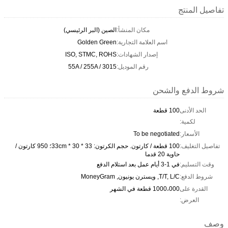
تفاصيل المنتج
مكان المنشأ:
الصين (البر الرئيسي)
اسم العلامة التجارية:
Golden Green
إصدار الشهادات:
ISO, STMC, ROHS
رقم الموديل:
55A / 255A / 3015
شروط الدفع والشحن
الحد الأدنى
100 قطعة
لكمية:
الأسعار:
To be negotiated
تفاصيل التغليف:
100 قطعة / كارتون. حجم الكرتون: 33 * 30 * 33cm؛ 950 كارتون /
حاوية 20 قدما
وقت التسليم:
في 1-3 أيام عمل بعد استلام الدفع
شروط الدفع:
T/T, L/C, ويسترن يونيون, MoneyGram
القدرة على
1000،000 قطعة في الشهر
العرض:
وصف