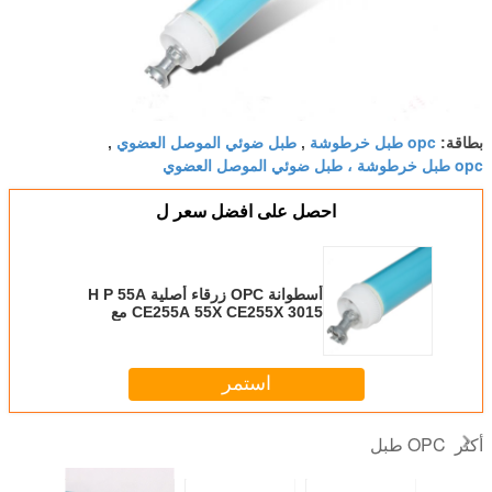
opc طبل خرطوشة
طبل ضوئي الموصل العضوي
بطاقة:
,
,
opc طبل خرطوشة ، طبل ضوئي الموصل العضوي
احصل على افضل سعر ل
أسطوانة OPC زرقاء أصلية H P 55A
CE255A 55X CE255X 3015 مع
شهادة ISO RoHS
استمر
OPC طبل
أكثر