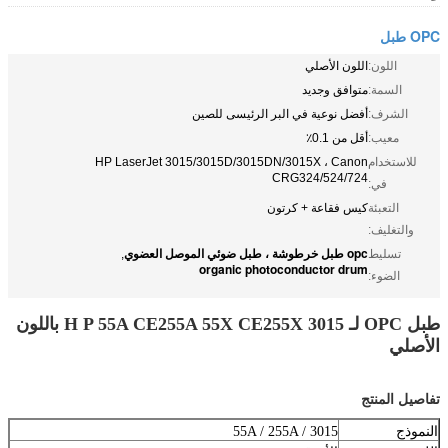
OPC طبل
اللون:
اللون الأصلي
السمة:
متوافق وجديد
الشرف:
أفضل نوعية في البر الرئيسى للصين
معيب:
أقل من 0.1٪
للاستخدام
HP LaserJet 3015/3015D/3015DN/3015X ، Canon
CRG324/524/724
في:
التعبئة
كيس فقاعة + كرتون
والتغليف:
opc طبل خرطوشة ، طبل ضوئي الموصل العضوي
تسليط
,
organic photoconductor drum
الضوء:
طبل OPC لـ H P 55A CE255A 55X CE255X 3015 باللون
الأصلي
تفاصيل المنتج
النموذج
55A / 255A / 3015