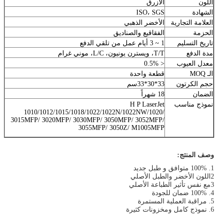
اللون
الأزرق
الشهادة
ISO، SGS
العلامة التجارية
الأخضر الذهبي
الحزمة
الفقاقيع والصناديق
تاريخ التسليم
1 ~ 3 أيام عمل من تلقي الدفع
مدة الدفع
T/T، ويسترن يونيون، L/C، موني غرام
معدل العيوب
< 0.5%
الـ MOQ
قطعة واحدة
حجم الكرتون
33*30*33سم
الضمان
18 شهراً
نموذج مناسب
H P LaserJet
1010/1012/1015/1018/1022/1022N/1022NW/1020/
3015MFP/ 3020MFP/ 3030MFP/ 3050MFP/ 3052MFP/
3055MFP/ 3050Z/ M1005MFP
وصف المنتج:
1. 100% متوافق و طبل جديد
2اللون الأخضر والطبل الأصلي
3مع نفس تأثير الطباعة الأصلي
4. 100% ضمان للجودة
5. مراقبة العملية المستمرة
6. نموذج كامل ومخزونات كثيرة