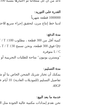
تأكد من أن كل منتجاتنا تم اختبارها بنسبة 100% قبل أن تنزل من خط الإنتاج
القدرة على التوريد:
1000000 قطعة شهرياً
لدينا خط إنتاج مرن، لتحقيق إجراء سريع للاح
مدة الدفع:
كمية أقل من 300 قطعة ، مطلوب 100٪ T / T مقدما بعد تأكيد الطلب.
Qty فوق 300 قطعة، ونحن نسمح 30٪ T / T مقدما، 70٪ TT قبل التسليم
L / C متوفرة.
"ويسترن يونيون" متاحة للطلبات التجريبية أو 
مدة التسليم:
يمكنك أن تختار شريك الشحن الخاص بنا أو 
40GP.
خدمة ما بعد البيع:
نحن نقدم إمدادات مكتبية عالية الجودة مثل ال