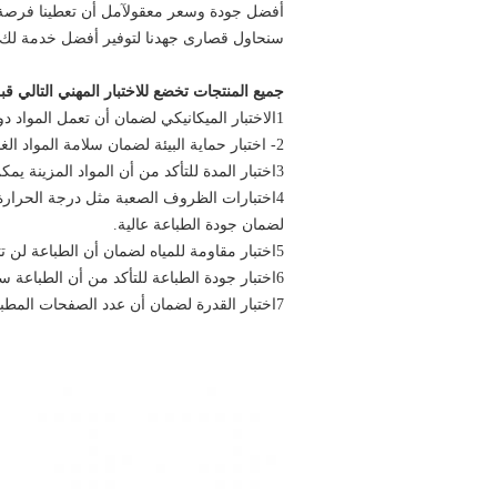
أفضل جودة وسعر معقولآمل أن تعطينا فرصة
سنحاول قصارى جهدنا لتوفير أفضل خدمة لك، إ
جميع المنتجات تخضع للاختبار المهني التالي قب
1الاختبار الميكانيكي لضمان أن تعمل المواد دون ضوضاء، ولتتوافق مع معايير "آي إس أو".
2- اختبار حماية البيئة لضمان سلامة المواد الغازية البيئية.
3اختبار المدة للتأكد من أن المواد المزينة يمكن أن تستمر لمدة سنة واحدة.
4اختبارات الظروف الصعبة مثل درجة الحرارة
لضمان جودة الطباعة عالية.
5اختبار مقاومة للمياه لضمان أن الطباعة لن تتلاشى وتخفف عندما تكون مبللة
6اختبار جودة الطباعة للتأكد من أن الطباعة سوداء حقيقية، حادة، لا وجود للكلام والتي لن تتلاشى.
7اختبار القدرة لضمان أن عدد الصفحات المطبوعة هو نفس عدد الصفحات الأصلية