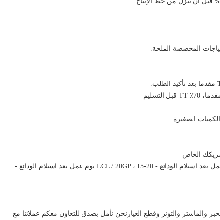
تياجات المخصصة الملحة.
الكميات الصغيرة
شريكك الخاص
تفاصيل التسليم (للموديلات العادية): 10 أيام عمل بعد استلام الودائع - LCL / 20GP ، 15-20 يوم عمل بعد استلام الودائع -
حبر والماستر والتونر وقطع الغيارنحن نأمل بصدق للتعاون معكم عملائنا مع