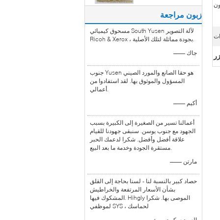
ون
زبون مراجعة
مسحوق كيميائي South Yusen لآلة التصوير
ات
Ricoh & Xerox ، بجودة مماثلة لتلك الأصلية.
—— جاك
جنوب Yusen هو حقا الصانع والمورد الصيني
المسؤول والموثوق بها. لقد استفادوا من
أعمالي.
—— أكيم
أعمالنا تسير من الصغيرة إلى الكبيرة بسبب
الجهود مع جنوب يوسن. سنبقى جهودنا للقيام
علاقة أفضل وأفضل. شكرا لدعمك الحبر
مستقرة الجودة وخدمة ما بعد البيع.
—— مارتن
حصاد كبير بالنسبة لنا - لسنا بحاجة إلى القلق
بشأن الأسعار المرتفعة والخراطيش
المشكوك فيها. Hihgly الموصى بها. شكرا
لموظفي SYS ، لحماسك
—— السيد سكوت روث