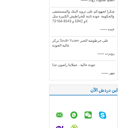
شكرا لجهودكم على تزويد البنك والمستشفى
والحكومة. جودة ثابتة للخراطيش الكبيرة مثل
7516A و 5942 و 8543X.
—— عبده
تركز South Yusen على خرطوشة الحبر
عالية الجودة.
—— روبرت
جودة عالية ، عملائنا راضون جدا
—— مهر
ابن دردش الآن