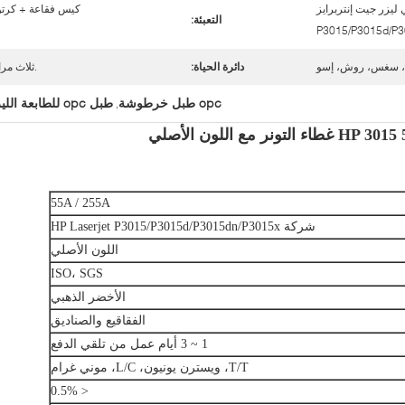
ليزر جيت إنتربرايز
كيس فقاعة + كرت
التعبئة:
P3015/P3015d/P3
 سغس، روش، إسو
دائرة الحياة:
.ثلاث مر
opc طبل خرطوشة
طبل opc للطابعة الليزر
,
55A / 255A
شركة HP Laserjet P3015/P3015d/P3015dn/P3015x
اللون الأصلي
ISO، SGS
الأخضر الذهبي
الفقاقيع والصناديق
1 ~ 3 أيام عمل من تلقي الدفع
T/T، ويسترن يونيون، L/C، موني غرام
< 0.5%