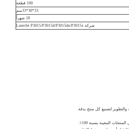
100 قطعة
33*30*33سم
18 شهراً
شركة LaserJet P3015/P3015d/P3015dn/P3015x
 والتطوير لتصنيع كل منتج بدقة.
تجات المعيبة بنسبة 100٪.