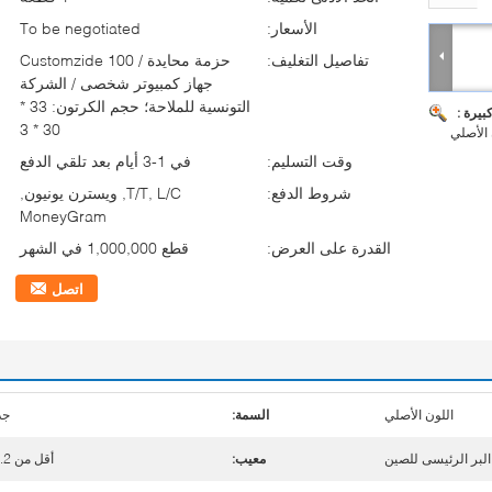
الأسعار:
To be negotiated
تفاصيل التغليف:
حزمة محايدة / Customzide 100
جهاز كمبيوتر شخصى / الشركة
التونسية للملاحة؛ حجم الكرتون: 33 *
بيرة :
30 * 3
 الأصلي
وقت التسليم:
في 1-3 أيام بعد تلقي الدفع
شروط الدفع:
T/T, L/C, ويسترن يونيون,
MoneyGram
القدرة على العرض:
قطع 1,000,000 في الشهر
اتصل
اللون الأصلي
السمة:
جد
لبر الرئيسى للصين
معيب:
أقل من 0.2٪