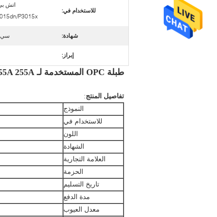
اتش بي 
للاستخدام في:
015dn/P3015x
شهادة:
سي،
إبراز:
طبلة OPC المستخدمة لـ HP 3015 55A 255A غطاء التونر مع اللون الأصلي
تفاصيل المنتج
:
النموذج
للاستخدام في
اللون
الشهادة
العلامة التجارية
الحزمة
تاريخ التسليم
مدة الدفع
معدل العيوب