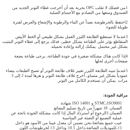
1من فضلك لا تقلب OPC بحرية بعد أن أخرجت غطاء التونر الجديد من
الصندوق ومنعها من التصادم مع الأجسام الصلبة
2احتفظ بالخرطوشة بعيداً عن الماء والرطوبة والإشعاع والعرض لفترة
طويلة للضوء.
3عندما لا تستطيع الطابعة الليزر العمل بشكل طبيعي أو الخط الأبيض
المتقاطع يؤثر على الطباعة بشكل خطير، فذلك يرجع إلى غطاء التونر المثبت
بشكل غير محتمل. يمكنك إزالته وإعادة تحميله.
4إذا كانت هناك مشكلة صغيرة في جودة الطباعة، يرجى طباعة بضعة
صفحات أخرى لحلها.
5عندما تنبيه الطابعة الليزر ‬تغيير غلاف طابعة التونر ‬أو تصبح الطبعات بيضاء
عمودياً بشكل غير متساو، أخرج غلاف طابعة التونر و هزها لمدة 2 إلى 3
مرات. يمكن أن تستخدم الكامل من التونر.
مراقبة الجودة:
STMC،ISO9001 و ISO 14001 شهادة.
الضمان: 18 شهراً من تاريخ تسليم البضائع.
الضمان:1الرجوع أو استرداد المال إذا كانت مشكلة الجودة ناتجة عن
عملية التصنيع أو التعبئة غير المناسبة
عيب:جميع بضائعنا،نحن نضمن أن معدل عيبنا من الأسود هو داخل
1٪،للموديلات الشائعة،داخل 0.5٪ وداخل 3٪ لخرطوشات اللون