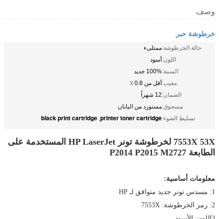
وصف
خرطوشة حبر
حالة الخرطوشة:
ممتلىء
اللون:
أسود
السمة:
100% جديد
معيب:
أقل من 0.8 ٪
الضمان:
12 شهراً
مسحوق:
مستورد من اليابان
black print cartridge
printer toner cartridge
تسليط الضوء:
,
7553X 53X لخرطوشة تونر HP LaserJet المستخدمة على
الطابعة P2014 P2015 M2727
معلومات أساسية:
1: مسدس تونر جديد متوافق لـ HP
2: رمز الخرطوشة: 7553X
3اللون: الأسود