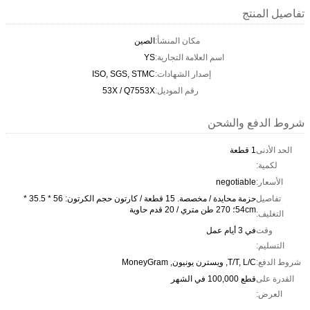
تفاصيل المنتج
مكان المنشأ:
الصين
اسم العلامة التجارية:
YS
إصدار الشهادات:
ISO, SGS, STMC
رقم الموديل:
53X / Q7553X
شروط الدفع والشحن
الحد الأدنى
1 قطعة
لكمية:
الأسعار:
negotiable
تفاصيل
حزمة محايدة / مخصصة. 15 قطعة / كارتون حجم الكرتون: 56 * 35.5 *
54cm؛ 270 طن متري / 20 قدم حاوية
التغليف:
وقت
في 3 أيام عمل
التسليم:
شروط الدفع:
T/T, L/C, ويسترن يونيون, MoneyGram
القدرة على
قطع 100,000 في الشهر
العرض: