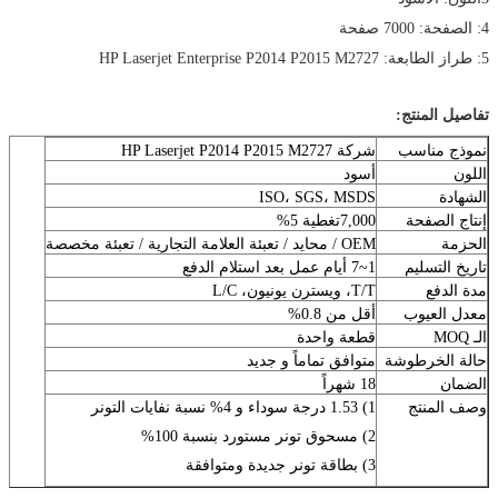
4: الصفحة: 7000 صفحة
5: طراز الطابعة: HP Laserjet Enterprise P2014 P2015 M2727
تفاصيل المنتج:
نموذج مناسب
شركة HP Laserjet P2014 P2015 M2727
اللون
أسود
الشهادة
ISO، SGS، MSDS
إنتاج الصفحة
7,000تغطية 5%
الحزمة
OEM / محايد / تعبئة العلامة التجارية / تعبئة مخصصة
تاريخ التسليم
1~7 أيام عمل بعد استلام الدفع
مدة الدفع
T/T، ويسترن يونيون، L/C
معدل العيوب
أقل من 0.8%
الـ MOQ
قطعة واحدة
حالة الخرطوشة
متوافق تماماً و جديد
الضمان
18 شهراً
وصف المنتج
1) 1.53 درجة سوداء و 4% نسبة نفايات التونر
2) مسحوق تونر مستورد بنسبة 100%
3) بطاقة تونر جديدة ومتوافقة