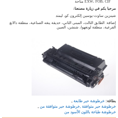
EXW، FOB، CIF متاحة
مرحبا بكم في زيارة مصنعنا:
شينزين ساوث-يوسين إلكترون كو، ليمتد
إضافة: الطابق الثالث، المبنى الثاني، حديقة ينغه الصناعية، منطقة دالانغ
الفرعية، منطقة لونغهوا، شنشن، الصين
خرطوشة حبر طابعة
بطاقة:
,
خرطوشة حبر متوافقة ,خرطوشة حبر متوافقة من
,
خرطوشة طباعة باللون الأسود من