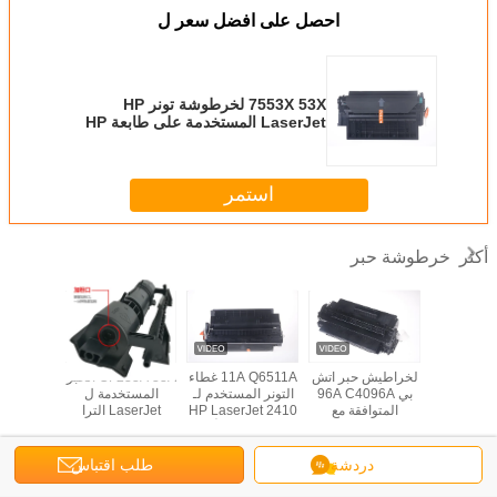
احصل على افضل سعر ل
7553X 53X لخرطوشة تونر HP
LaserJet المستخدمة على طابعة HP
P2014 P2015 M2727
استمر
خرطوشة حبر
أكثر
W9014MC Ton
لخراطيش حبر اتش
11A Q6511A غطاء
CF233A 33A الحبر
A 18A
Cartridg
بي 96A C4096A
التونر المستخدم لـ
المستخدمة ل
218A 
 لطابعة
المتوافقة مع
HP LaserJet 2410
LaserJet الترا
ل  Pro
Laserjet 
طابعات اتش بي
2420 2430 الأسود
M106w M134a
FP132fp
MFP E8
ليزر جيت 2100N
M134fn 2017 صدر
 132nw
2200DN أسود
دردشة
طلب اقتباس
غير اللغة
Arabic