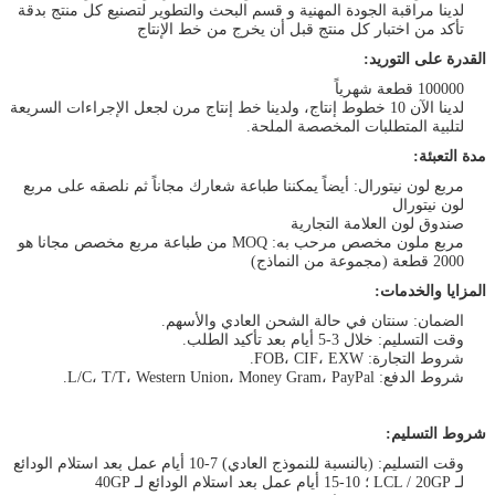
لدينا مراقبة الجودة المهنية و قسم البحث والتطوير لتصنيع كل منتج بدقة
تأكد من اختبار كل منتج قبل أن يخرج من خط الإنتاج
القدرة على التوريد:
100000 قطعة شهرياً
لدينا الآن 10 خطوط إنتاج، ولدينا خط إنتاج مرن لجعل الإجراءات السريعة
لتلبية المتطلبات المخصصة الملحة.
مدة التعبئة:
مربع لون نيتورال: أيضاً يمكننا طباعة شعارك مجاناً ثم نلصقه على مربع
لون نيتورال
صندوق لون العلامة التجارية
مربع ملون مخصص مرحب به: MOQ من طباعة مربع مخصص مجانا هو
2000 قطعة (مجموعة من النماذج)
المزايا والخدمات:
الضمان: سنتان في حالة الشحن العادي والأسهم.
وقت التسليم: خلال 3-5 أيام بعد تأكيد الطلب.
شروط التجارة: FOB، CIF، EXW.
شروط الدفع: L/C، T/T، Western Union، Money Gram، PayPal.
شروط التسليم:
وقت التسليم: (بالنسبة للنموذج العادي) 7-10 أيام عمل بعد استلام الودائع
لـ LCL / 20GP ؛ 10-15 أيام عمل بعد استلام الودائع لـ 40GP