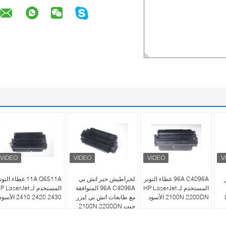
96A C4096A غطاء التونر
لخراطيش حبر اتش بي
11A Q6511A غطاء التو
المستخدم لـ HP LaserJet
96A C4096A المتوافقة
المستخدم لـ  LaserJet
2100N 2200DN الأسود
مع طابعات اتش بي ليزر
2410 2420 2430 الأسود
جيت 2100N 2200DN
أسود