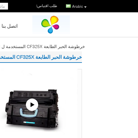
طلب اقتباس
|
Arabic
اتصل بنا
خرطوشة الحبر الطابعة CF325X المستخدمة ل M806dn M806x + M830zMFP M830z
خرطوشة الحبر الطابعة CF325X المستخدمة ل M806dn M806x + M830zMFP M830z