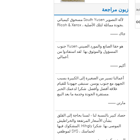
زبون مراجعة
يد
مسحوق كيميائي South Yusen لآلة التصوير
c
Ricoh & Xerox ، بجودة مماثلة لتلك الأصلية.
—— جاك
جنوب Yusen هو حقا الصانع والمورد الصيني
المسؤول والموثوق بها. لقد استفادوا من
أعمالي.
—— أكيم
أعمالنا تسير من الصغيرة إلى الكبيرة بسبب
الجهود مع جنوب يوسن. سنبقى جهودنا للقيام
علاقة أفضل وأفضل. شكرا لدعمك الحبر
مستقرة الجودة وخدمة ما بعد البيع.
—— مارتن
حصاد كبير بالنسبة لنا - لسنا بحاجة إلى القلق
بشأن الأسعار المرتفعة والخراطيش
المشكوك فيها. Hihgly الموصى بها. شكرا
لموظفي SYS ، لحماسك
—— السيد سكوت روث