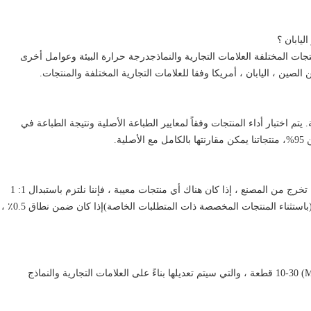
تجات المختلفة العلامات التجارية والنماذجدرجة حرارة البيئة وعوامل أخرى
صين ، اليابان ، أمريكا وفقا للعلامات التجارية المختلفة والمنتجات.
ة. يتم اختبار أداء المنتجات وفقاً لمعايير الطباعة الأصلية ونتيجة الطباعة في
ية.
ج: إن منتجاتنا تم اختبارها بنسبة 100% قبل أن تخرج من المصنع ، إذا كان هناك أي منتجات معيبة ، فإننا نلتزم باستبدال 1: 1
بالإضافة إلى جميع رسوم الشحن ذات الصلة.(باستثناء المنتجات المخصصة ذات المتطلبات الخاصة)إذا كان ضمن نطاق 0.5٪ ،
ج: نعم ، يمكننا قبول طلبات العينات ، الـ (MOQ) 10-30 قطعة ، والتي سيتم تعديلها بناءً على العلامات التجارية والنماذج