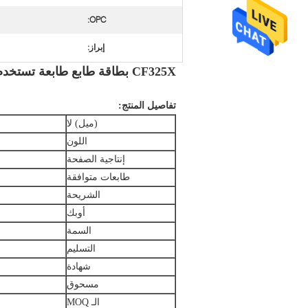
OPC:
إبراز:
CF325X بطاقة طابع طابعة تستخدم لـ HP M806dn M806x+ M830zMFP M830z
تفاصيل المنتج:
(ميل) لا
اللون
إنتاجية الصفحة
طابعات متوافقة
الشريحة
أوبك
السمة
التسليم
شهادة
مسحوق
الـ MOQ