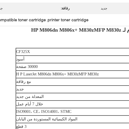
جديد
رقاقة:
جد
ompatible toner cartridge
printer toner cartridge
,
CF325X
أسود
30000 صفحة
H P LaserJet M806dn M806x+ M830zMFP M830z
مع رقاقة
جديد
المعدلة من جديد
خلال 7 أيام عمل
ISO9001، CE، ISO14001، STMC
المواد الكيميائية المستوردة من اليابان
3 قطع