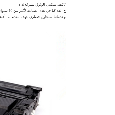
7كيف يمكنني الوثوق بشركةك ؟
ج: لقد كن
وخدماتنا.سنحاول قصارى جهدنا لنقدم لك أفضل