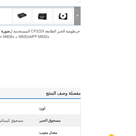
خرطوشة الحبر الطابعة CF325X المستخدمة ل
صورة ك
n M806x + M830zMFP M830z
مفصلة وصف المنتج
لون:
مسحوق الحبر:
مسحوق كيميائي 
معدل معيب: