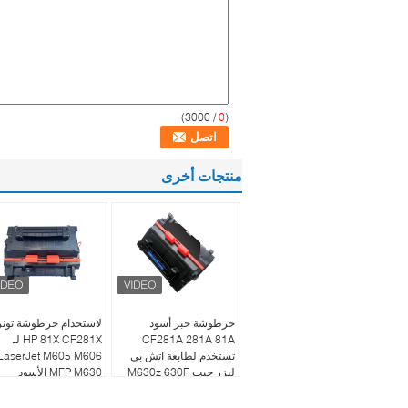
/ 3000)
0
(
منتجات أخرى
خرطوشة حبر أسود
لاستخدام خرطوشة تونر
CF281A 281A 81A
HP 81X CF281X لـ
تستخدم لطابعة اتش بي
LaserJet M605 M606
ليزر جيت M630z 630F
MFP M630 الأسود
630h