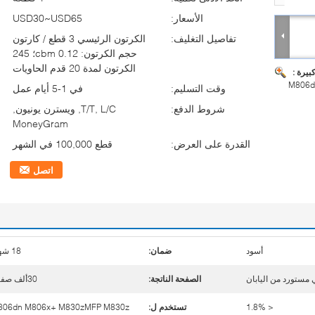
الأسعار:
USD30~USD65
تفاصيل التغليف:
الكرتون الرئيسي 3 قطع / كارتون
حجم الكرتون: 0.12 cbm؛ 245
الكرتون لمدة 20 قدم الحاويات
بيرة :
M806d
وقت التسليم:
في 1-5 أيام عمل
شروط الدفع:
T/T, L/C, ويسترن يونيون,
MoneyGram
القدرة على العرض:
قطع 100,000 في الشهر
اتصل
أسود
ضمان:
18 شهرا
مستورد من اليابان
الصفحة الناتجة:
30ألف صفحة
< 1.8%
تستخدم ل:
806dn M806x+ M830zMFP M830z