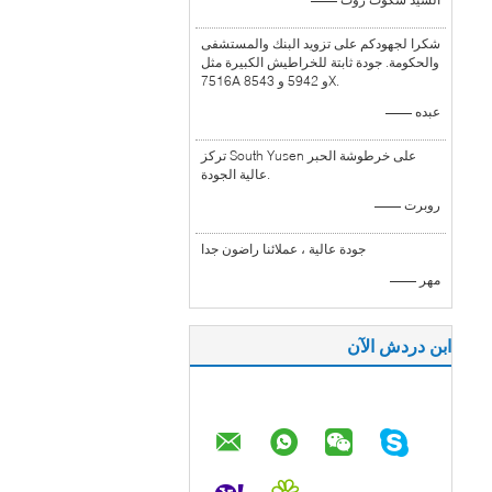
شكرا لجهودكم على تزويد البنك والمستشفى
والحكومة. جودة ثابتة للخراطيش الكبيرة مثل
7516A و 5942 و 8543X.
—— عبده
تركز South Yusen على خرطوشة الحبر
عالية الجودة.
—— روبرت
جودة عالية ، عملائنا راضون جدا
—— مهر
ابن دردش الآن