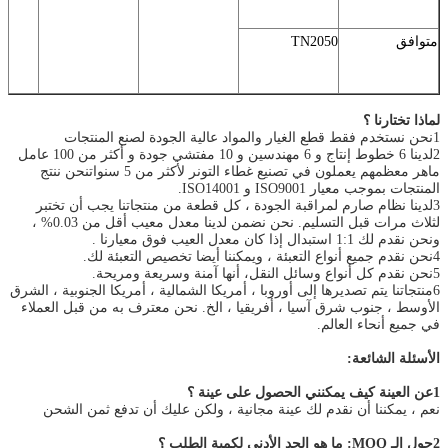
متوافق
TN2050
لماذا تختارنا ؟
1نحن نستخدم فقط قطع الغيار والمواد عالية الجودة لصنع المنتجات
2لدينا 6 خطوط إنتاج و 6 مهندسين و 10 مفتشي جودة و أكثر من 100 عامل
ماهر معظمهم يعملون في تصنيع غطاء التونر لأكثر من 5 سنواتنحن ننتج
المنتجات بموجب معيار ISO9001 و ISO14001.
3لدينا نظام صارم لمراقبة الجودة ، كل قطعة من منتجاتنا يجب أن تختبر
لثلاث مرات قبل التسليم. نحن نضمن لدينا معدل معيب أقل من 0.03% ،
ونحن نقدم لك 1:1 استبدال إذا كان معدل العيب فوق معيارنا .
4نحن نقدم جميع أنواع التعبئة ، ويمكننا أيضا تخصيص التعبئة لك.
5نحن نقدم كل أنواع وسائل النقل، أنها آمنة وسريعة ومريحة.
6منتجاتنا يتم تصديرها إلى أوروبا ، أمريكا الشمالية ، أمريكا الجنوبية ، الشرق
الأوسط ، جنوب شرق آسيا ، أفريقيا ، الخ. نحن معترف به من قبل العملاء
في جميع أنحاء العالم.
الأسئلة الشائعة:
1عن العينة كيف يمكنني الحصول على عينة ؟
نعم ، يمكننا أن نقدم لك عينة مجانية ، ولكن عليك أن تدفع ثمن الشحن
2حول الـ MOQ: ما هو الحد الأدنى لكمية الطلب ؟