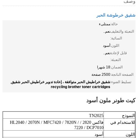
وصف
شقيق خرطوشة الحبر
حالة:
ممتلىء
التعبئة والتغليف
نعم..
السائبة:
اللون:
أسود
قابل لإعادة
نعم..
التعبئة:
الضمان:
18 شهرا
الصفحة الناتجة:
2500 صفحة
شقيق خراطيش الحبر متوافقة ، إعادة تدوير خراطيش الحبر شقيق
تسليط الضوء:
,
recycling brother toner cartridges
كيت طونر ملون أسود
النموذج
TN2025
للاستخدام في
فاكس 2820 / HL2040 / 2070N / MFC7420 / 7820N /
7220 / DCP7010
اللون
أسود