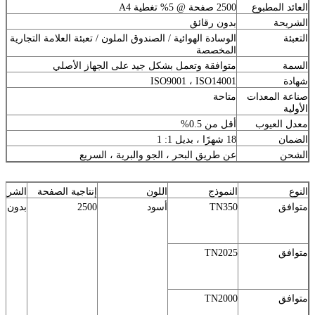
العائد المطبوع
2500 صفحة @ 5% تغطية A4
الشريحة
بدون رقائق
التعبئة
الوسادة الهوائية / الصندوق الملون / تعبئة العلامة التجارية
المخصصة
السمة
متوافقة وتعمل بشكل جيد على الجهاز الأصلي
شهادة
ISO9001 ، ISO14001
صناعة المعدات
متاحة
الأولية
معدل العيوب
أقل من 0.5%
الضمان
18 شهرًا ، بديل 1: 1
الشحن
عن طريق البحر ، الجو والبرية ، السريع
النوع
النموذج
اللون
إنتاجية الصفحة
الشريح
متوافق
TN350
أسود
2500
بدون (
متوافق
TN2025
متوافق
TN2000