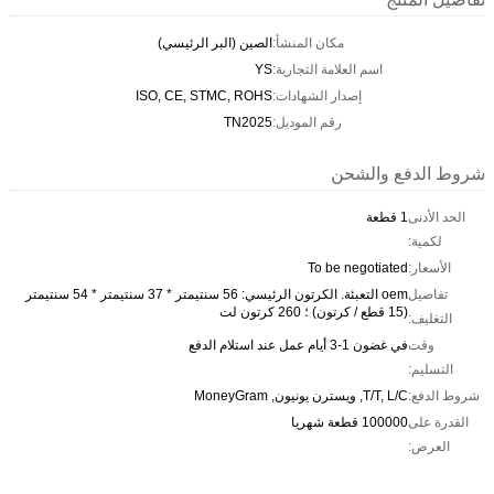
مكان المنشأ:
الصين (البر الرئيسي)
اسم العلامة التجارية:
YS
إصدار الشهادات:
ISO, CE, STMC, ROHS
رقم الموديل:
TN2025
شروط الدفع والشحن
الحد الأدنى
1 قطعة
لكمية:
الأسعار:
To be negotiated
تفاصيل
oem التعبئة. الكرتون الرئيسي: 56 سنتيمتر * 37 سنتيمتر * 54 سنتيمتر
(15 قطع / كرتون) ؛ 260 كرتون لت
التغليف:
وقت
في غضون 1-3 أيام عمل عند استلام الدفع
التسليم:
شروط الدفع:
T/T, L/C, ويسترن يونيون, MoneyGram
القدرة على
100000 قطعة شهريا
العرض: