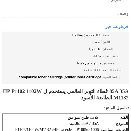
وصف
خرطوشة حبر
السمة:
100 ٪ جديدة وعالمية
اللون:
أسود
الضمان:
18 شهرا
نسبة النجاح:
99.5٪
مسحوق:
مستورد من كوريا
الصفحة الناتجة:
2000 صفحة
compatible toner cartridge
printer toner cartridge
تسليط الضوء:
,
85A 35A غطاء التونر العالمي يستخدم ل HP P1102 1102W
M1132 الطابعة الأسود
تفاصيل المنتج:
الفئة
غلاف طين متوافق
النموذج
85A / 35A عالمية
الطابعة المناسبة
HP LaserJet - P1005/P1006؛ P1102/1102W/M1132