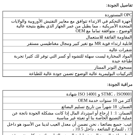
تفاصيل الجودة:
OPC المستوردة
أجهزة التحكم في الارتداء تتوافق مع معايير التفتيش الأوروبية والولايات
المتحدة الأمريكية ، مما يطيل من عمر الجهاز الذي يطبع بنتيجة عالية
الوضوح ، متوافقة تماما مع OEM
المقاومة الفائقة للاستعمال
قابلية ارتداء قوية MR مع تغير كبير ومجال مغناطيسي مستقر
شفرات عالية
المواد المختارة ليست سهلة للتشوه أو كسر التي توفر لك كثيرا تجربة
طباعة جيدة
مسحوق التونر الممتاز
التركيبات البوليمرية عالية الوضوح تضمن جودة عالية للطباعة
مراقبة الجودة:
STMC ، ISO9001 و ISO 14001 شهادة
أكثر من 10 سنوات خدمة OEM
الضمان: 18 شهراً من تاريخ تسليم البضائع
الضمان: 1: 1 إرجاع أو استرداد المال إذا كانت مشكلة الجودة ناتجة عن
عملية التصنيع الخاصة بنا أو تعبئة غير مناسبة
عيب: جميع بضائعنا ، نحن نضمن أن معدل العيب لدينا من الأسود هو داخل
1٪ ، للنماذج الشائعة ، داخل 0.5٪ ،