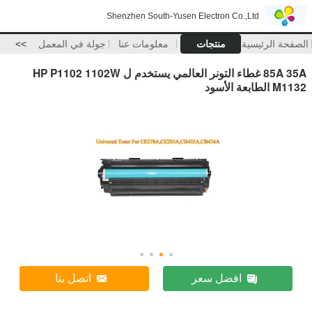
Shenzhen South-Yusen Electron Co.,Ltd
الصفحة الرئيسية
منتجات
معلومات عنا
جولة في المعمل
>>
85A 35A غطاء التونر العالمي يستخدم ل HP P1102 1102W
M1132 الطابعة الأسود
افضل سعر
اتصل بنا