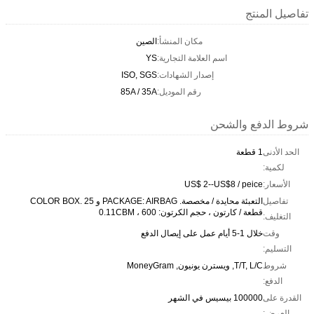
تفاصيل المنتج
مكان المنشأ:
الصين
اسم العلامة التجارية:
YS
إصدار الشهادات:
ISO, SGS
رقم الموديل:
85A / 35A
شروط الدفع والشحن
الحد الأدنى
1 قطعة
لكمية:
الأسعار:
US$ 2--US$8 / peice
تفاصيل
التعبئة محايدة / مخصصة. PACKAGE: AIRBAG و COLOR BOX. 25
قطعة / كارتون ، حجم الكرتون: 0.11CBM ، 600
التغليف:
وقت
خلال 1-5 أيام عمل على إيصال الدفع
التسليم:
شروط
T/T, L/C, ويسترن يونيون, MoneyGram
الدفع:
القدرة على
100000 بيسيس في الشهر
العرض: