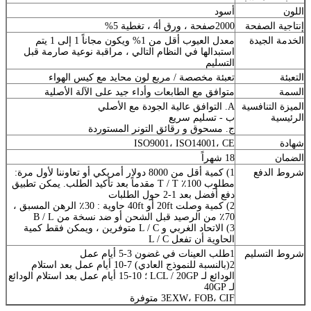
اللون
أسود
إنتاجية الصفحة
2000صفحة ، ورق أ4 ، تغطية 5%
الخدمة الجيدة
معدل العيوب أقل من 1% ويكون مجاناً 1 إلى 1 يتم
استبدالها في النظام التالي ، مراقبة نوعية صارمة قبل
التسليم
التعبئة
تعبئة مخصصة / مربع لون محايد مع كيس الهواء
السمة
متوافق مع الطابعات وأداء جيد على الآلة الأصلية
الميزة التنافسية
A. التوافق عالية الجودة مع الأصلي
الرئيسية
ب - تسليم سريع
ج. مسحوق و رقائق التونر المستوردة
شهادة
ISO9001، ISO14001، CE
الضمان
18 شهراً
شروط الدفع
1) كمية أقل من 8000 دولار أمريكي أو تعاوننا لأول مرة:
مطلوب 100٪ T / T مقدماً بعد تأكيد الطلب. يمكن تطبيق
دفع أفضل بعد 1-2 حول الطلبات
2) كمية وصلت 20ft أو 40ft حاوية : 30٪ الرهن المسبق ،
70٪ من الرصيد قبل الشحن أو ضد نسخة من B / L
3) الاتحاد الغربي و L / C متوفرين ، ويمكن فقط كمية
الحاوية أن تفعل L / C
شروط التسليم
1طلب العينات في غضون 3-5 أيام عمل
2(بالنسبة للنموذج العادي) 7-10 أيام عمل بعد استلام
الودائع لـ LCL / 20GP ؛ 10-15 أيام عمل بعد استلام الودائع
لـ 40GP
3EXW، FOB، CIF متوفرة