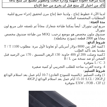
لدينا مراقبة الجودة المهنية وإدارة البحث والتطوير لتصنيع كل منتج بدقة
تأكد من اختبار كل منتج قبل ان يخرج من خط الإنتاج
لدينا الآن 4 خطوط إنتاج ، ولدينا خط إنتاج مرن لتحقيق إجراء سريع لتلبية
المتطلبات المخصصة الملحة.
مدة التعبئة:
مربع لون نيتورال: أيضاً يمكننا طباعة شعارك مجاناً ثم نلصقه على مربع لون
نيتورال
صندوق ملون مخصص هو موضع ترحيب: MOQ من طباعة صندوق مخصص
مجانا هو 2000 قطعة (نموذج مختلطة).
شروط الدفع:
1كمية أقل من 8000 دولار أمريكي أو تعاوننا لأول مرة: مطلوب 100٪ T / T
مقدما بعد تأكيد الطلب
2كمية وصلت 20ft أو 40ft حاوية: 30٪ الرهن المسبق ، 70٪ من الرصيد قبل
الشحن أو ضد نسخة من B / L
3. L / C متوفرة
4. وحدة الغرب متاحة للطلب التجريبي أو كمية صغيرة
شروط التسليم:
1) وقت التسليم: (بالنسبة للنموذج العادي) 7-10 أيام عمل بعد استلام الودائع
لLCL / 20GP؛ 10-15 أيام عمل بعد استلام الودائع ل40GP
2) EXW ، FOB ، CIF متوفرة