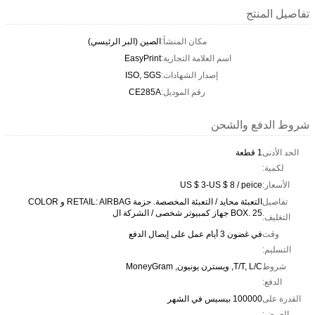
تفاصيل المنتج
مكان المنشأ:
الصين (البر الرئيسي)
اسم العلامة التجارية:
EasyPrint
إصدار الشهادات:
ISO, SGS
رقم الموديل:
CE285A
شروط الدفع والشحن
الحد الأدنى
1 قطعة
لكمية:
الأسعار:
US $ 3-US $ 8 / peice
تفاصيل
التعبئة محايد / التعبئة المخصصة. حزمة RETAIL: AIRBAG و COLOR
BOX. 25 جهاز كمبيوتر شخصى / الشركة ال
التغليف:
وقت
في غضون 3 أيام عمل على إيصال الدفع
التسليم:
شروط
T/T, L/C, ويسترن يونيون, MoneyGram
الدفع:
القدرة على
100000 بيسيس في الشهر
العرض: