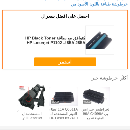
خرطوشة طباعة باللون الأسود من
احصل على افضل سعر ل
مُتوافق مع بطاقة HP Black Toner
85A 285A لـ HP Laserjet P1102
1102W 1132
استمر
خرطوشة حبر
أكثر
W9014MC Ton
لخراطيش حبر اتش
11A Q6511A غطاء
CF233A 33A الحبر
A 18A
Cartridg
بي 96A C4096A
التونر المستخدم لـ
المستخدمة ل
218A 
 لطابعة
المتوافقة مع
HP LaserJet 2410
LaserJet الترا
ل  Pro
Laserjet 
طابعات اتش بي
2420 2430 الأسود
M106w M134a
FP132fp
MFP E8
ليزر جيت 2100N
M134fn 2017 صدر
 132nw