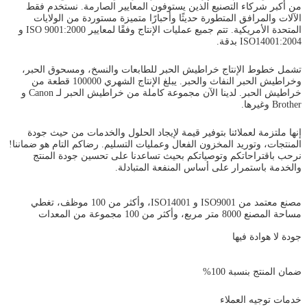
من أكبر شركاء التصنيع الذين يستوفون المعايير الصارمة. نستخدم فقط
الآلات والمرافق المتطورة حديثًا وأحبارًا متميزة مستوردة من الولايات
المتحدة الأمريكية. تتم جميع عمليات الإنتاج وفقًا لمعايير ISO 9001:2000 و
ISO14001:2004 بدقة.
تشمل خطوط الإنتاج خراطيش الحبر للطابعات والنسخ، ومسحوق الحبر،
وخراطيش الحبر النفاث والحبر. يبلغ الإنتاج الشهري 100000 قطعة من
خراطيش الحبر. لدينا الآن مجموعة كاملة من خراطيش الحبر لـ Canon و
Brother وغيرها.
إنها ملتزمة لعملائنا بتوفير قيمة لإيجاد الحلول والخدمات من حيث جودة
المنتجات، وتوريد المخزون الفعال وعمليات التسليم. رضاكم التام هو ضماننا!
نرحب باقتراحاتكم وتوصياتكم بحيث تساعدنا على تحسين جودة المنتج
والخدمة باستمرار على أساس المنفعة المتبادلة.
مصنع معتمد من ISO9001 و ISO14001، وأكثر من 100 موظف، تغطي
مساحة المصنع 8000 متر مربع، وأكثر من 100 مجموعة من المعدات
جودة لا هوادة فيها
ضمان المنتج بنسبة 100%
خدمات توجيه العملاء