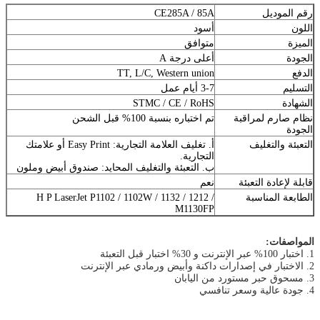
رقم الموديل
CE285A / 85A
اللون
أسود
الميزة
متوافق
الجودة
أعلى درجة A
الدفع
TT, L/C, Western union
التسليم
3-7 أيام عمل
الشهادة
STMC / CE / RoHS
نظام صارم لمراقبة
تم اختباره بنسبة 100% قبل الشحن
الجودة
التعبئة والتغليف
أ. تغليف العلامة التجارية: Easy Print أو علامتك
التجارية.
ب. التعبئة والتغليف المحايد: صندوق أبيض وملون
قابلة لإعادة التعبئة
نعم
الطابعة المناسبة
H P LaserJet P1102 / 1102W / 1132 / 1212 /
M1130FP
المواصفات:
1. اختبار 100% عبر الإنترنت و 30% اختبار قبل التعبئة
2. الاختبار في إصدارات داكنة وأبيض ورمادي عبر الإنترنت
3. مسحوق حبر مستورد من اليابان
4. جودة عالية وسعر تنافسي