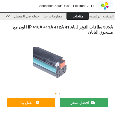
Shenzhen South-Yusen Electron Co.,Ltd
الصفحة الرئيسية
منتجات
معلومات عنا
جولة في المعمل
>>
305A بطاقات التونر لـ HP 410A 411A 412A 413A لون مع
مسحوق اليابان
افضل سعر
اتصل بنا