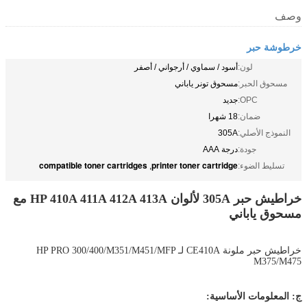
وصف
خرطوشة حبر
لون:
أسود / سماوي / أرجواني / أصفر
مسحوق الحبر:
مسحوق تونر ياباني
OPC:
جديد
ضمان:
18 شهرا
النموذج الأصلي:
305A
جودة:
درجة AAA
compatible toner cartridges
printer toner cartridge
تسليط الضوء:
,
خراطيش حبر 305A لألوان HP 410A 411A 412A 413A مع
مسحوق ياباني
خراطيش حبر ملونة CE410A لـ HP PRO 300/400/M351/M451/MFP
M375/M475
ج: المعلومات الأساسية: