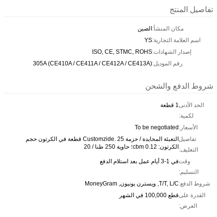
تفاصيل المنتج
مكان المنشأ:
الصين
اسم العلامة التجارية:
YS
إصدار الشهادات:
ISO, CE, STMC, ROHS
رقم الموديل:
305A (CE410A / CE411A / CE412A / CE413A)
شروط الدفع والشحن
الحد الأدنى
1 قطعة
لكمية:
الأسعار:
To be negotiated
تفاصيل
التعبئة المحايدة / حزمة Customzide. 25 قطعة في الكرتون حجم
الكرتون: 0.12 cbm؛ حاوية 250 طنا / 20
التغليف:
وقت
في 1-3 أيام عمل بعد استلام الدفع
التسليم:
شروط الدفع:
T/T, L/C, ويسترن يونيون, MoneyGram
القدرة على
قطع 100,000 في الشهر
العرض: