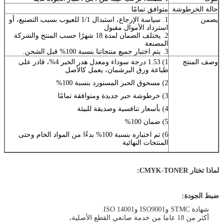
حالة الخرطوشة
متوافق تمامًا
يضمن
1. سياسة الإرجاع، استبدال 1/1 للعيوب بسبب التصنيع، أو
استرداد الأموال مقبول
2. يختلف الضمان لمدة 18 شهرًا حسب المنتج والشركة
المصنعة
3. يتم اختبار جميع منتجاتنا بنسبة 100% قبل الشحن.
وصف المنتج
1) 1.53 درجة سوداء ومعدل هدر الحبر 4%، قادر على
طباعة ورق البرشمان، يعمل كالأصل
2) مسحوق الحبر المستورد بنسبة 100%
3) خرطوشة حبر جديدة ومتوافقة تمامًا
4) بأسعار تنافسية وصديقة للبيئة
5) ضمان 100%
6) تم اختباره بنسبة 100% بدءًا من المواد الخام وحتى
المنتجات النهائية
لماذا تختار CMYK-TONER:
ضبط الجودة:
شهادة STMC وISO9001 وISO 14001.
أكثر من 18 عاما من خدمة صانعي القطع الأصلية،