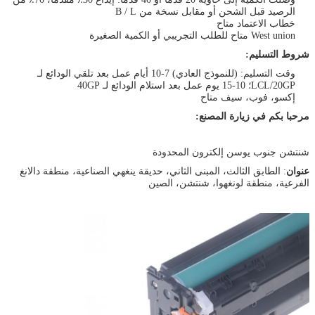
الرصيد قبل الشحن أو مقابل نسخة من B / L
خطاب الاعتماد متاح
West union متاح للطلب التجريبي أو الكمية الصغيرة
شروط التسليم:
وقت التسليم: (للنموذج العادي) 7-10 أيام عمل بعد تلقي الودائع لـ
LCL/20GP؛ 10-15 يوم عمل بعد استلام الودائع لـ 40GP
إكسو، فوب، سيف متاح
مرحبا بكم في زيارة المصنع:
شنتشن جنوب يوسن إلكترون المحدودة
عنوان
: الطابق الثالث، المبنى الثاني، حديقة ينغهي الصناعية، منطقة دالانغ
الفرعية، منطقة لونغهوا، شنتشن، الصين