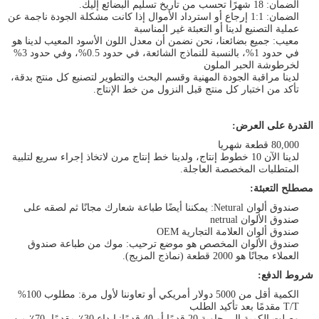
الضمان: 18 شهرًا تحسب من تاريخ تسليم البضائع إليك.
الضمان: 1:1 إرجاع أو استرداد الأموال إذا كانت مشكلة الجودة ناجمة عن
عملية التصنيع لدينا أو التعبئة غير المناسبة
معيب: جميع بضائعنا، نحن نضمن أن معدل اللون الأسود المعيب لدينا هو
في حدود 1%، بالنسبة للنماذج الشائعة، في حدود 0.5%، وفي حدود 3%
لخرطوشة الحبر الملون
لدينا مراقبة الجودة المهنية وقسم البحث والتطوير لتصنيع كل منتج بدقة،
تأكد من اختبار كل منتج قبل النزول من خط الإنتاج.
القدرة على العرض:
80,000 قطعة شهريا
لدينا الآن 10 خطوط إنتاج، ولدينا خط إنتاج مرن لاتخاذ إجراء سريع لتلبية
المتطلبات المخصصة العاجلة.
مصطلح التعبئة:
صندوق ألوان Netural: يمكننا أيضًا طباعة شعارك مجانًا ثم لصقه على
صندوق الألوان netrual
صندوق ألوان العلامة التجارية OEM
صندوق الألوان المخصص هو موضع ترحيب: موك من طباعة صندوق
العملاء مجانًا هو 2000 قطعة (نماذج المزيج).
شروط الدفع:
الكمية أقل من 5000 دولار أمريكي أو تعاوننا لأول مرة: مطلوب 100%
T/T مقدمًا بعد تأكيد الطلب
وصلت الكمية إلى حاوية 20 قدمًا أو 40 قدمًا: إيداع 30٪ مقدمًا، 70٪ من