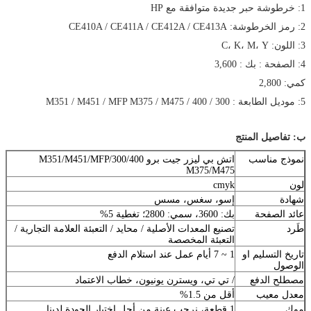
1: خرطوشة حبر جديدة متوافقة مع HP
2: رمز الخرطوشة: CE410A / CE411A / CE412A / CE413A
3: اللون: C، K، M، Y
4: الصفحة : بك : 3,600
كمي: 2,800
5: موديل الطابعة : 300 / 400 / M351 / M451 / MFP M375 / M475
ب: تفاصيل المنتج
نموذج مناسب
اتش بي ليزر جيت برو 300/400/M351/M451/MFP
M375/M475
لون
cmyk
شهادة
إسو، سغس، مسس
عائد الصفحة
بك: 3600، سمي: 2800؛ تغطية 5%
طَرد
تصنيع المعدات الأصلية / محايد / التعبئة العلامة التجارية /
التعبئة المخصصة
تاريخ التسليم او
1 ~ 7 أيام عمل عند استلام الدفع
الوصول
مصطلح الدفع
/ تي تي، ويسترن يونيون، خطاب الاعتماد
معدل معيب
أقل من 1.5%
موك
1 قطعة، نرحب عينة من أجل اختبار الجودة لدينا