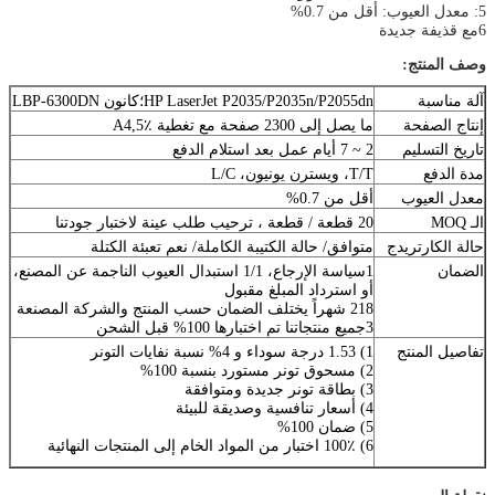
5: معدل العيوب: أقل من 0.7%
6مع قذيفة جديدة
وصف المنتج:
آلة مناسبة
HP LaserJet P2035/P2035n/P2055dn؛كانون LBP-6300DN
إنتاج الصفحة
ما يصل إلى 2300 صفحة مع تغطية A4,5٪
تاريخ التسليم
2 ~ 7 أيام عمل بعد استلام الدفع
مدة الدفع
T/T، ويسترن يونيون، L/C
معدل العيوب
أقل من 0.7%
الـ MOQ
20 قطعة / قطعة ، ترحيب طلب عينة لاختبار جودتنا
حالة الكارتريدج
متوافق/ حالة الكتيبة الكاملة/ نعم تعبئة الكتلة
الضمان
1سياسة الإرجاع، 1/1 استبدال العيوب الناجمة عن المصنع،
أو استرداد المبلغ مقبول
218 شهراً يختلف الضمان حسب المنتج والشركة المصنعة
3جميع منتجاتنا تم اختبارها 100% قبل الشحن
تفاصيل المنتج
1) 1.53 درجة سوداء و 4% نسبة نفايات التونر
2) مسحوق تونر مستورد بنسبة 100%
3) بطاقة تونر جديدة ومتوافقة
4) أسعار تنافسية وصديقة للبيئة
5) ضمان 100%
6) 100٪ اختبار من المواد الخام إلى المنتجات النهائية