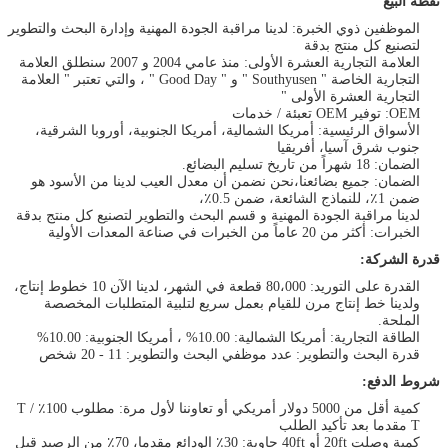
نقطة البيع
الموظفين ذوي الخبرة: لدينا مراقبة الجودة المهنية وإدارة البحث والتطوير
لتصنيع كل منتج بدقة
العلامة التجارية العشرة الأولى: منذ عامي 2004 و 2007 سنطلق العلامة
التجارية الخاصة " Southyusen " و " Good Day " ، والتي تعتبر " العلامة
التجارية العشرة الأولى "
OEM: توفير OEM تعبئة / خدمات
الأسواق الرئيسية: أمريكا الشمالية، أمريكا الجنوبية، أوروبا الشرقية،
جنوب شرق آسيا، أفريقيا
الضمان: 18 شهراً من تاريخ تسليم البضائع.
الضمان: جميع بضائعنا،نحن نضمن أن معدل العيب لدينا من الأسود هو
ضمن 1٪، للنماذج الشائعة، ضمن 0.5٪،
لدينا مراقبة الجودة المهنية و قسم البحث والتطوير لتصنيع كل منتج بدقة
الخبرات: أكثر من 20 عاماً من الخبرات في صناعة المعدات الأولية
قدرة الشركة:
القدرة على التوريد: 80،000 قطعة في الشهر، لدينا الآن 10 خطوط إنتاج،
ولدينا خط إنتاج مرن للقيام بعمل سريع لتلبية المتطلبات المخصصة
الملحة.
الطاقة التجارية: أمريكا الشمالية: 10.00% ، أمريكا الجنوبية: 10.00%
قدرة البحث والتطوير: عدد موظفي البحث والتطوير: 11 - 20 شخص
شروط الدفع:
كمية أقل من 5000 دولار أمريكي أو تعاوننا لأول مرة: مطلوب 100٪ T /
T مقدما بعد تأكيد الطلب
كمية وصلت 20ft أو 40ft حاوية: 30٪ الودائع مقدما، 70٪ من الرصيد قبل