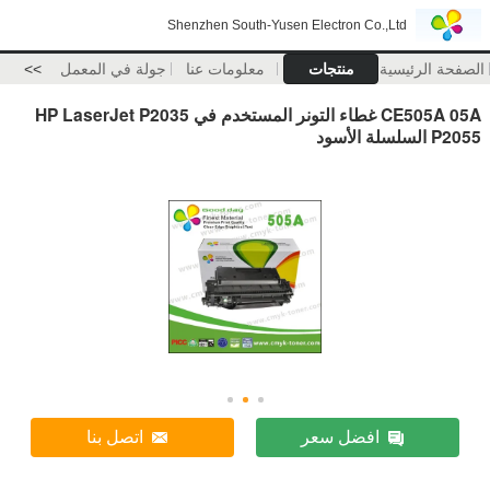
Shenzhen South-Yusen Electron Co.,Ltd
الصفحة الرئيسية
منتجات
معلومات عنا
جولة في المعمل
>>
CE505A 05A غطاء التونر المستخدم في HP LaserJet P2035
P2055 السلسلة الأسود
افضل سعر
اتصل بنا