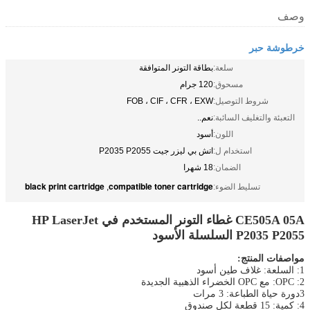
وصف
خرطوشة حبر
سلعة:
بطاقة التونر المتوافقة
مسحوق:
120 جرام
شروط التوصيل:
FOB ، CIF ، CFR ، EXW
التعبئة والتغليف السائبة:
نعم..
اللون:
أسود
استخدام ل:
اتش بي ليزر جيت P2035 P2055
الضمان:
18 شهرا
black print cartridge
compatible toner cartridge
تسليط الضوء:
,
CE505A 05A غطاء التونر المستخدم في HP LaserJet
P2035 P2055 السلسلة الأسود
مواصفات المنتج:
1: السلعة: غلاف طين أسود
2: OPC: مع OPC الخضراء الذهبية الجديدة
3دورة حياة الطباعة: 3 مرات
4: كمية: 15 قطعة لكل صندوق