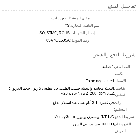
تفاصيل المنتج
مكان المنشأ:
الصين (البر)
اسم العلامة التجارية:
YS
إصدار الشهادات:
ISO, STMC, ROHS
رقم الموديل:
05A / CE505A
شروط الدفع والشحن
الحد الأدنى
1 قطعة
لكمية:
الأسعار:
To be negotiated
تفاصيل
التعبئة محايدة والتعبئة حسب الطلب. 15 قطعة / كارتون حجم الكرتون:
0.12 cbm؛ 260 كرتون / حاوية 20 ق
التغليف:
وقت
في غضون 1-3 أيام عمل عند استلام الدفع
التسليم:
شروط الدفع:
T/T, L/C, ويسترن يونيون, MoneyGram
القدرة على
100000 بيسيس في الشهر
العرض: