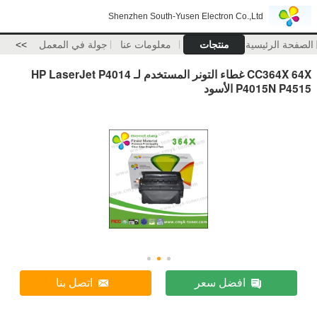
Shenzhen South-Yusen Electron Co.,Ltd
الصفحة الرئيسية
منتجات
معلومات عنا
جولة في المعمل
>>
CC364X 64X غطاء التونر المستخدم لـ HP LaserJet P4014
P4015N P4515 الأسود
افضل سعر
اتصل بنا