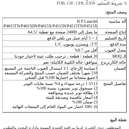
6: شروط التسليم: FOB، CIF، CFR، EXW
وصف المنتج:
آلة مناسبة
H P LaserJet
5N/P4015TN/P4015DN/P4015X/P4515N/P4515TN/P4515X
إنتاج الصفحة
ما يصل إلى 24000 صفحة مع تغطية A4,5٪
تاريخ التسليم
1 ~ 5 أيام عمل من تلقي الدفع
مدة الدفع
T/T، ويسترن يونيون، L/C
معدل العيوب
أقل من 0.7%
الـ MOQ
20 قطعة / قطعة ، ترحيب طلب عينة لاختبار جودتنا
حالة الكارتريدج
متوافق/ حالة الكتيبة الكاملة/ نعم
الضمان
1سياسة الإرجاع، 1/1 استبدال العيوب الناجمة عن المصنع، أو استرداد المبلغ مقبول
218 شهراً يختلف الضمان حسب المنتج والشركة المصنعة
3جميع منتجاتنا تم اختبارها 100% قبل الشحن
تفاصيل المنتج
1) 1.53 درجة سوداء و 4% نسبة نفايات التونر
2) مسحوق تونر مستورد بنسبة 100%
3) بطاقة تونر جديدة ومتوافقة
4) أسعار تنافسية وصديقة للبيئة
5) ضمان 100%
6) 100٪ اختبار من المواد الخام إلى المنتجات النهائية
نقطة البيع
الموظفين ذوي الخبرة: لدينا مراقبة الجودة المهنية وإدارة البحث والتطوير