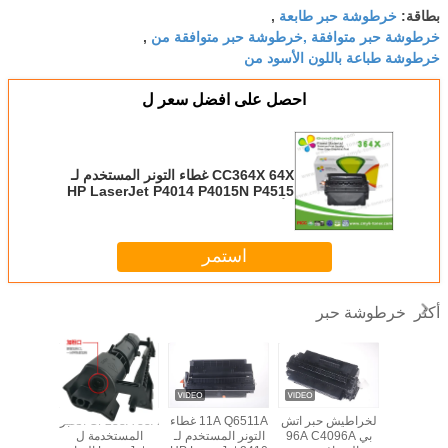
خرطوشة حبر طابعة
بطاقة:
,
خرطوشة حبر متوافقة ,خرطوشة حبر متوافقة من
,
خرطوشة طباعة باللون الأسود من
احصل على افضل سعر ل
CC364X 64X غطاء التونر المستخدم لـ
HP LaserJet P4014 P4015N P4515
الأسود
استمر
خرطوشة حبر
أكثر
W9014MC Ton
لخراطيش حبر اتش
11A Q6511A غطاء
CF233A 33A الحبر
A 18A
Cartridg
بي 96A C4096A
التونر المستخدم لـ
المستخدمة ل
218A 