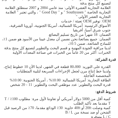
لتصنيع كل منتج بدقة
العلامة التجارية العشرة الأولى: منذ عامي 2004 و 2007 سنطلق العلامة
التجارية الخاصة " Southyusen " و " Good Day " ، والتي تعتبر " العلامة
التجارية العشر الأولى "
OEM: توفير OEM تعبئة / خدمات
الأسواق الرئيسية: أمريكا الشمالية، أمريكا الجنوبية، أوروبا الشرقية،
جنوب شرق آسيا، أفريقيا
الضمان: 18 شهراً من تاريخ تسليم البضائع.
الضمان: جميع بضائعنا،نحن نضمن أن معدل عيبنا من الأسود هو ضمن 1٪،
للنماذج الشائعة، ضمن 0.5٪،
لدينا مراقبة الجودة المهنية و قسم البحث والتطوير لتصنيع كل منتج بدقة
الخبرات: أكثر من 20 عاماً من الخبرات في صناعة المعدات الأولية
قدرة الشركة:
القدرة على التوريد: 80،000 قطعة في الشهر، لدينا الآن 10 خطوط إنتاج،
ولدينا خط إنتاج مرن لجعل الإجراءات السريعة لتلبية المتطلبات
المخصصة العاجلة.
الطاقة التجارية: أمريكا الشمالية: 10.00% ، أمريكا الجنوبية: 10.00%
قدرة البحث والتطوير: عدد موظفي البحث والتطوير: 11 - 20 شخص
شروط الدفع:
كمية أقل من 5000 دولار أمريكي أو تعاوننا لأول مرة: مطلوب 100٪ T /
T مقدما بعد تأكيد الطلب
كمية وصلت 20ft أو 40ft حاوية: 30٪ الودائع مقدما، 70٪ من الرصيد قبل
الشحن أو ضد نسخة من B / L
L / C متوفرة