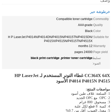
وصف
خرطوشة حبر
Compatible toner cartridge
Commodity:
AAA grade
Quality:
Black
Color:
H P LaserJet P4014N/P4014DN/P4015N/P4015TN/P4015DN/
Suitable for:
P4015X/P4515N/P4515TN/P4515X
12 months
Warranty:
24000 pages
Page yield:
black print cartridge
printer toner cartridge
تسليط
,
الضوء:
CC364X 64X غطاء التونر المستخدم لـ HP LaserJet
P4014 P4015N P4515 الأسود
مواصفات المنتج:
1: السلعة: غلاف طين أسود
2: OPC: مع OPC الجديد
3: مسحوق: 800 غرام
4: كمية: 8 قطع لكل علبة
5: معدل العيوب: أقل من 0.7%