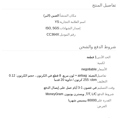
تفاصيل المنتج
مكان المنشأ:
الصين (البر)
اسم العلامة التجارية:
YS
إصدار الشهادات:
ISO, SGS
رقم الموديل:
CC364X
شروط الدفع والشحن
الحد الأدنى
1 قطعة
لكمية:
الأسعار:
negotiable
تفاصيل
التعبئة: airbag + لون مربع. 8 قطع في الكرتون ، حجم الكرتون: 0.12
cbm؛ 255 كرتون / حاوية 20 قدما
التغليف:
وقت التسليم:
في غضون 1-3 أيام عمل على إيصال الدفع
شروط الدفع:
T/T, L/C, ويسترن يونيون, MoneyGram
القدرة على
80000 بيسيس شهريا
العرض: