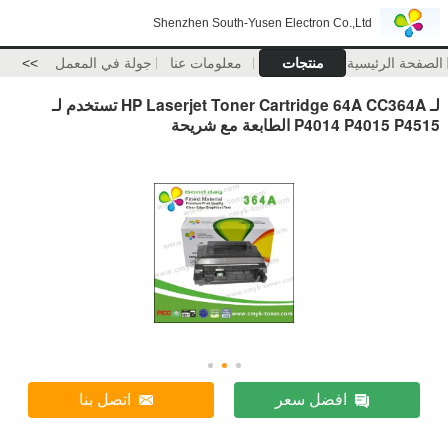
Shenzhen South-Yusen Electron Co.,Ltd
الصفحة الرئيسية
منتجات
معلومات عنا
جولة في المعمل
>>
لـ HP Laserjet Toner Cartridge 64A CC364A تستخدم لـ
P4014 P4015 P4515 الطابعة مع شريحة
افضل سعر
اتصل بنا