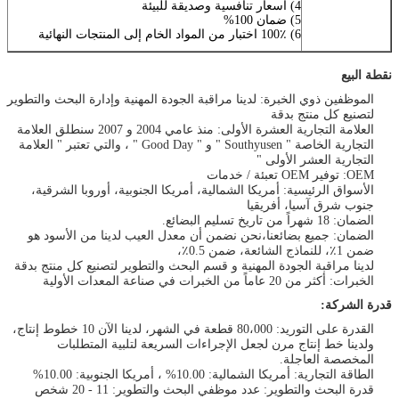
4) أسعار تنافسية وصديقة للبيئة
5) ضمان 100%
6) 100٪ اختبار من المواد الخام إلى المنتجات النهائية
نقطة البيع
الموظفين ذوي الخبرة: لدينا مراقبة الجودة المهنية وإدارة البحث والتطوير
لتصنيع كل منتج بدقة
العلامة التجارية العشرة الأولى: منذ عامي 2004 و 2007 سنطلق العلامة
التجارية الخاصة " Southyusen " و " Good Day " ، والتي تعتبر " العلامة
التجارية العشر الأولى "
OEM: توفير OEM تعبئة / خدمات
الأسواق الرئيسية: أمريكا الشمالية، أمريكا الجنوبية، أوروبا الشرقية،
جنوب شرق آسيا، أفريقيا
الضمان: 18 شهراً من تاريخ تسليم البضائع.
الضمان: جميع بضائعنا،نحن نضمن أن معدل العيب لدينا من الأسود هو
ضمن 1٪، للنماذج الشائعة، ضمن 0.5٪،
لدينا مراقبة الجودة المهنية و قسم البحث والتطوير لتصنيع كل منتج بدقة
الخبرات: أكثر من 20 عاماً من الخبرات في صناعة المعدات الأولية
قدرة الشركة:
القدرة على التوريد: 80،000 قطعة في الشهر، لدينا الآن 10 خطوط إنتاج،
ولدينا خط إنتاج مرن لجعل الإجراءات السريعة لتلبية المتطلبات
المخصصة العاجلة.
الطاقة التجارية: أمريكا الشمالية: 10.00% ، أمريكا الجنوبية: 10.00%
قدرة البحث والتطوير: عدد موظفي البحث والتطوير: 11 - 20 شخص