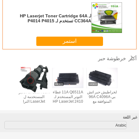
لـ HP Laserjet Toner Cartridge 64A
CC364A تستخدم لـ P4014 P4015
P4515 الطابعة مع شريحة
استمر
خرطوشة حبر
أكثر
W9014MC Ton
لخراطيش حبر اتش
11A Q6511A غطاء
CF233A 33A الحبر
A 18A
Cartridg
بي 96A C4096A
التونر المستخدم لـ
المستخدمة ل
218A 
 لطابعة
المتوافقة مع
HP LaserJet 2410
LaserJet الترا
ل  Pro
Laserjet 
طابعات اتش بي
2420 2430 الأسود
M106w M134a
FP132fp
MFP E8
ليزر جيت 2100N
M134fn 2017 صدر
 132nw
2200DN أسود
غير اللغة
Arabic