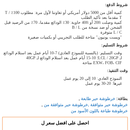
شروط الدفع:
كمية أقل من 5000 دولار أمريكي أو تعاوننا لأول مرة: مطلوب 100٪ T /
T مقدما بعد تأكيد الطلب
كمية وصلت 20ft أو 40ft حاوية: 30٪ الودائع مقدما، 70٪ من الرصيد قبل
الشحن أو ضد نسخة من B / L
L / C متوفرة
"ويست يونيون" متاحة للطلب التجريبي أو بكميات صغيرة
شروط التسليم:
وقت التسليم: (بالنسبة للنموذج العادي) 7-10 أيام عمل بعد استلام الودائع
لـ LCL / 20GP؛ 10-15 أيام عمل بعد استلام الودائع لـ 40GP
EXW، FOB، CIF متاحة
وقت التنفيذ:
النموذج العادي: 10 إلى 20 يوم عمل
غيرها: 20-30 يوم عمل
خرطوشة حبر طابعة
بطاقة:
,
خرطوشة حبر متوافقة ,خرطوشة حبر متوافقة من
,
خرطوشة طباعة باللون الأسود من
احصل على افضل سعر ل