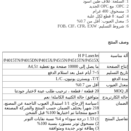
1: السلعة: غلاف طين أسود
2: OPC: مع OPC الجديد
3: مسحوق: 400 غرام
4: كمية: 8 قطع لكل علبة
5: معدل العيوب: أقل من 0.7%
6: شروط التسليم: FOB، CIF، CFR، EXW
وصف المنتج
آلة مناسبة
H P LaserJet
5N/P4015TN/P4015DN/P4015X/P4515N/P4515TN/P4515X
إنتاج الصفحة
ما يصل إلى 10000 صفحة مع تغطية A4,5٪
تاريخ التسليم
5~7 أيام عمل بعد استلام الدفع
مدة الدفع
T/T، ويسترن يونيون، L/C
معدل العيوب
أقل من 0.7%
الـ MOQ
20 قطعة / قطعة ، ترحيب طلب عينة لاختبار جودتنا
حالة الكارتريدج
متوافق/ حالة الكتيبة الكاملة/ نعم
الضمان
1سياسة الإرجاع، 1/1 استبدال العيوب الناجمة عن المصنع، أو استرداد المبلغ مقبول
218 شهراً يختلف الضمان حسب المنتج والشركة المصنعة
3جميع منتجاتنا تم اختبارها 100% قبل الشحن
تفاصيل المنتج
1) 1.53 درجة سوداء و 4% نسبة نفايات التونر
2) مسحوق تونر مستورد بنسبة 100%
3) بطاقة تونر جديدة ومتوافقة