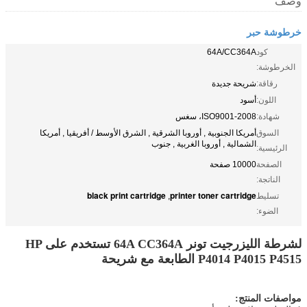
وصف
خرطوشة حبر
كود
64A/CC364A
الخرطوشة:
رقاقة:
شريحة جديدة
اللون:
أسود
شهادة:
ISO9001-2008، سغس
السوق
أمريكا الجنوبية , أوروبا الشرقية , الشرق الأوسط / أفريقيا , أمريكا
الشمالية , أوروبا الغربية , جنوب
الرئيسية:
الصفحة
10000 صفحة
الناتجة:
black print cartridge
printer toner cartridge
تسليط
,
الضوء:
لشرطة الليزرجيت تونر 64A CC364A تستخدم على HP
P4014 P4015 P4515 الطابعة مع شريحة
مواصفات المنتج: