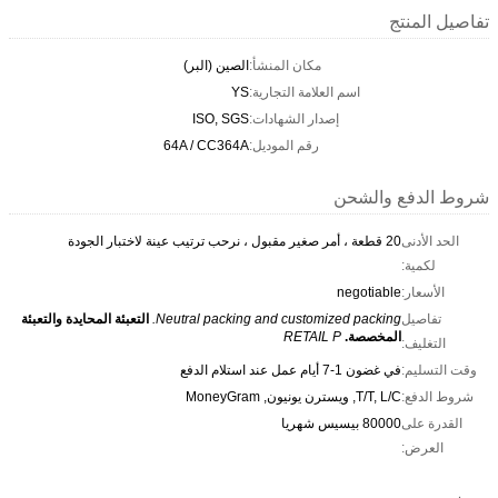
تفاصيل المنتج
مكان المنشأ:
الصين (البر)
اسم العلامة التجارية:
YS
إصدار الشهادات:
ISO, SGS
رقم الموديل:
64A / CC364A
شروط الدفع والشحن
الحد الأدنى
20 قطعة ، أمر صغير مقبول ، نرحب ترتيب عينة لاختبار الجودة
لكمية:
الأسعار:
negotiable
تفاصيل
Neutral packing and customized packing.
التعبئة المحايدة والتعبئة
المخصصة.
RETAIL P
التغليف:
وقت التسليم:
في غضون 1-7 أيام عمل عند استلام الدفع
شروط الدفع:
T/T, L/C, ويسترن يونيون, MoneyGram
القدرة على
80000 بيسيس شهريا
العرض: