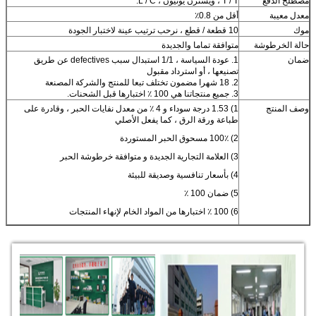
مصطلح الدفع
T / T ، ويسترن يونيون ، L / C.
معدل معيبة
أقل من 0.8٪
موك
10 قطعة / قطع ، نرحب ترتيب عينة لاختبار الجودة
حالة الخرطوشة
متوافقة تماما والجديدة
ضمان
1. عودة السياسة ، 1/1 استبدال سبب defectives عن طريق
تصنيعها ، أو استرداد مقبول
2. 18 شهرا مضمون تختلف تبعا للمنتج والشركة المصنعة
3. جميع منتجاتنا هي 100 ٪ اختبارها قبل الشحنات.
وصف المنتج
1) 1.53 درجة سوداء و 4 ٪ من معدل نفايات الحبر ، وقادرة على
طباعة ورقة الرق ، كما يفعل الأصلي
2) 100٪ مسحوق الحبر المستوردة
3) العلامة التجارية الجديدة و متوافقة خرطوشة الحبر
4) بأسعار تنافسية وصديقة للبيئة
5) ضمان 100 ٪
6) 100 ٪ اختبارها من المواد الخام لإنهاء المنتجات