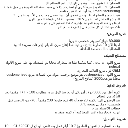
الضمان: 18 شهرا محسوبة من تاريخ تسليم البضائع لك.
الضمان: 1: 1 العودة مرة أخرى أو استرداد إذا كان سبب مشكلة الجودة من قبل عملية
manufacturering لدينا أو التعبئة غير مناسب
عيب: جميع السلع لدينا ، ونحن نضمن أن لدينا معدل معيب من الأسود ضمن 1٪ ،
للنماذج المشتركة ، ضمن 0.5٪ ، وضمن 3٪ لخرطوشة الحبر اللون
لدينا مراقبة الجودة المهنية وإدارة r & d لتصنيع كل منتج بدقة ،
تأكد من اختبار كل منتج قبل إيقاف خط الإنتاج.
قدرة العرض:
80،000 جهاز كمبيوتر شخصى شهريا
لدينا الآن 10 خطوط إنتاج ، ولدينا خط إنتاج مرن للقيام بإجراءات سريعة لتلبية
المتطلبات المخصصة العاجلة.
مصطلح التعبئة:
مربع اللون netural: كما يمكننا طباعة شعارك مجانا ثم التمسك بها على مربع الألوان
netrual
OEM لون مربع العلامة التجارية
مربع اللون customerized هو موضع ترحيب: موك من الطباعة مربع customerized
مجانا هو 2000pcs (نماذج المزيج).
شروط الدفع:
كمية أقل من 5000 دولار أمريكي أو تعاوننا لأول مرة: مطلوب 100 ٪ T / T مقدما بعد
التأكد من النظام
يتم الوصول إلى الكمية 20 قدم أو 40 قدم حاوية: 30٪ مقدماً ، 70٪ من الرصيد قبل
شيبمنت أو مقابل نسخة B / L
خطاب الاعتماد متاح
غرب الاتحاد متاح لأمر المحاكمة أو كمية صغيرة
شروط التوصيل:
وقت التسليم: (للنموذج العادي) 7-10 أيام عمل بعد تلقي الودائع ل LCL / 20GP ؛ 10-