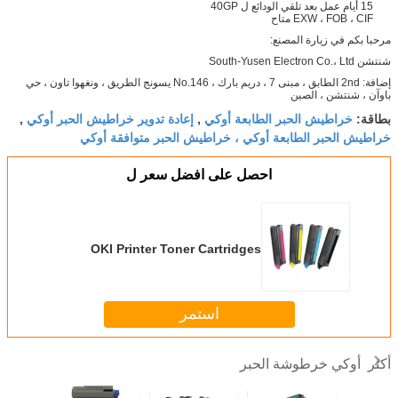
15 أيام عمل بعد تلقي الودائع ل 40GP
EXW ، FOB ، CIF متاح
مرحبا بكم في زيارة المصنع:
شنتشن South-Yusen Electron Co.، Ltd
إضافة: 2nd الطابق ، مبنى 7 ، دريم بارك ، No.146 يسونج الطريق ، ونغهوا تاون ، حي
باوآن ، شنتشن ، الصين
خراطيش الحبر الطابعة أوكي
إعادة تدوير خراطيش الحبر أوكي
بطاقة:
,
,
خراطيش الحبر الطابعة أوكي ، خراطيش الحبر متوافقة أوكي
احصل على افضل سعر ل
OKI Printer Toner Cartridges
استمر
أوكي خرطوشة الحبر
أكثر