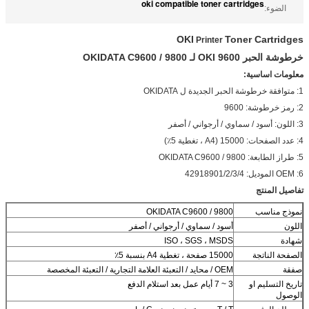
oki compatible toner cartridges
الضوء:
OKI
Toner Cartridges
Printer
خرطوشة الحبر 9600 OKI لـ OKIDATA C9600 / 9800
معلومات اساسية:
1: متوافقة خرطوشة الحبر الجديدة ل OKIDATA
2: رمز خرطوشة: 9600
3: اللون: أسود / سماوي / أرجواني / أصفر
4: عدد الصفحات: 15000 (A4 ، تغطية 5٪)
5: طراز الطابعة: OKIDATA C9600 / 9800
6: OEM الموديل: 42918901/2/3/4
تفاصيل المنتج
نموذج مناسب
OKIDATA C9600 / 9800
اللون
أسود / سماوي / أرجواني / أصفر
شهادة
ISO ، SGS ، MSDS
الصفحة الناتجة
15000 صفحة ، تغطية A4 بنسبة 5٪
صفقة
OEM / محايد / التعبئة العلامة التجارية / التعبئة المخصصة
تاريخ التسليم او
3 ~ 7 أيام عمل بعد استلام الدفع
الوصول