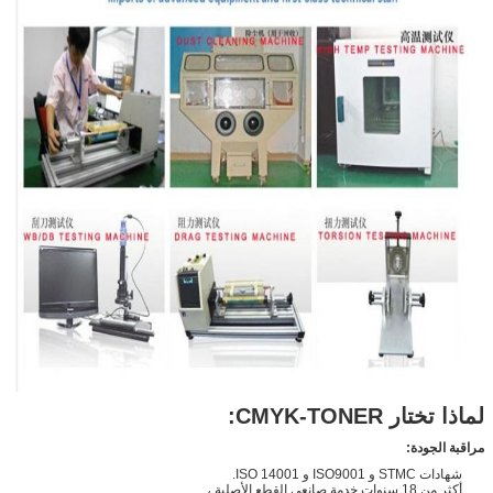
لماذا تختار CMYK-TONER:
مراقبة الجودة:
شهادات STMC و ISO9001 و ISO 14001.
أكثر من 18 سنوات خدمة صانعي القطع الأصلية ،