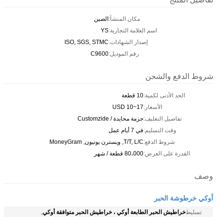
مكان المنشأ:
الصين
اسم العلامة التجارية:
YS
إصدار الشهادات:
ISO, SGS, STMC
رقم الموديل:
C9600
شروط الدفع والشحن
الحد الأدنى لكمية:
10 قطعة
الأسعار:
USD 10~17
تفاصيل التغليف:
حزمة محايدة / Customzide
وقت التسليم:
في 7 أيام عمل
شروط الدفع:
T/T, L/C, ويسترن يونيون, MoneyGram
القدرة على العرض:
80،000 قطعة / شهر
وصف
أوكي خرطوشة الحبر
خراطيش الحبر الطابعة أوكي ، خراطيش الحبر متوافقة أوكي
تسليط
,