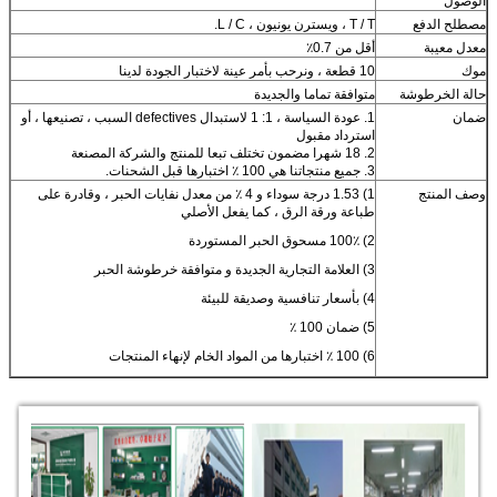
الوصول
مصطلح الدفع
T / T ، ويسترن يونيون ، L / C.
معدل معيبة
أقل من 0.7٪
موك
10 قطعة ، ونرحب بأمر عينة لاختبار الجودة لدينا
حالة الخرطوشة
متوافقة تماما والجديدة
ضمان
1. عودة السياسة ، 1: 1 لاستبدال defectives السبب ، تصنيعها ، أو
استرداد مقبول
2. 18 شهرا مضمون تختلف تبعا للمنتج والشركة المصنعة
3. جميع منتجاتنا هي 100 ٪ اختبارها قبل الشحنات.
وصف المنتج
1) 1.53 درجة سوداء و 4 ٪ من معدل نفايات الحبر ، وقادرة على
طباعة ورقة الرق ، كما يفعل الأصلي
2) 100٪ مسحوق الحبر المستوردة
3) العلامة التجارية الجديدة و متوافقة خرطوشة الحبر
4) بأسعار تنافسية وصديقة للبيئة
5) ضمان 100 ٪
6) 100 ٪ اختبارها من المواد الخام لإنهاء المنتجات