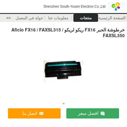
Shenzhen South-Yusen Electron Co.,Ltd
الصفحة الرئيسية
منتجات
معلومات عنا
جولة في المعمل
>>
خرطوشة الحبر FX16 ريكو لريكو Aficio FX16 / FAXSL315 /
FAXSL350
افضل سعر
اتصل بنا