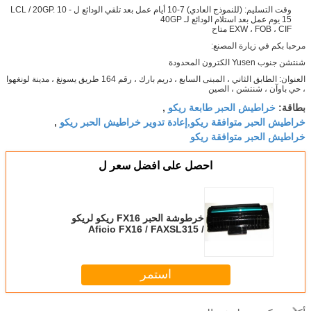
وقت التسليم: (للنموذج العادي) 7-10 أيام عمل بعد تلقي الودائع ل LCL / 20GP. 10 -
15 يوم عمل بعد استلام الودائع لـ 40GP
EXW ، FOB ، CIF متاح
مرحبا بكم في زيارة المصنع:
شنتشن جنوب Yusen الكترون المحدودة
العنوان: الطابق الثاني ، المبنى السابع ، دريم بارك ، رقم 164 طريق يسونغ ، مدينة لونغهوا
، حي باوآن ، شنتشن ، الصين
خراطيش الحبر طابعة ريكو
بطاقة:
,
خراطيش الحبر متوافقة ريكو,إعادة تدوير خراطيش الحبر ريكو
,
خراطيش الحبر متوافقة ريكو
احصل على افضل سعر ل
خرطوشة الحبر FX16 ريكو لريكو
Aficio FX16 / FAXSL315 /
FAXSL350
استمر