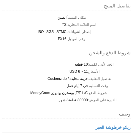
تفاصيل المنتج
مكان المنشأ:
الصين
اسم العلامة التجارية:
YS
إصدار الشهادات:
ISO , SGS , STMC
رقم الموديل:
FX16
شروط الدفع والشحن
الحد الأدنى لكمية:
10 قطعة
الأسعار:
USD 6 ~ 11
تفاصيل التغليف:
حزمة محايدة / Customzide
وقت التسليم:
في 7 أيام عمل
شروط الدفع:
T/T, L/C, ويسترن يونيون, MoneyGram
القدرة على العرض:
80000 قطعة / شهر
وصف
ريكو خرطوشة الحبر