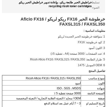
خراطيش الحبر طابعة ريكو ، وإعادة تدوير خراطيش الحبر ريكو
تسليط
,
recycling ricoh toner cartridges
الضوء:
خرطوشة الحبر FX16 ريكو لريكو Aficio FX16 /
FAXSL315 / FAXSL350
معلومات اساسية :
1: متوافقة خرطوشة الحبر الجديدة لريكو
2: كود خرطوشة: FX16
3: اللون: أسود
4: عدد الصفحات: 3000 صفحة (A4 ، تغطية 5٪)
5: طراز الطابعة: Ricoh Aficio FX16 / FAXSL315 / FAXSL350
6: OEM الموديل: 1475
تفاصيل المنتج
نموذج مناسب
Ricoh Aficio FX16 / FAXSL315 / FAXSL350
اللون
أسود
شهادة
ISO ، SGS ، MSDS
الصفحة الناتجة
3000 صفحة تغطية 5 ٪
صفقة
OEM / محايد / التعبئة العلامة التجارية / التعبئة المخصصة
تاريخ التسليم او
3 ~ 7 أيام عمل بعد استلام الدفع