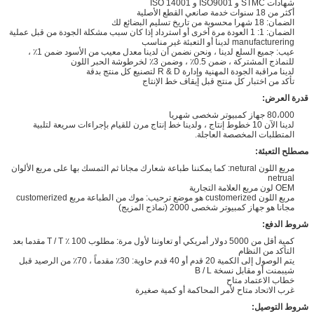
شهادات STMC و ISO9001 و ISO 14001
أكثر من 18 سنوات خدمة صانعي القطع الأصلية
الضمان: 18 شهرا محسوبة من تاريخ تسليم البضائع لك
الضمان: 1: 1 العودة مرة أخرى أو استرداد إذا كان سبب مشكلة الجودة من قبل عملية
manufacturering لدينا أو التعبئة غير مناسب
عيب: جميع السلع لدينا ، ونحن نضمن أن لدينا معدل معيب من الأسود ضمن 1٪ ،
للنماذج المشتركة ، ضمن 0.5٪ ، وضمن 3٪ لخرطوشة الحبر اللون
لدينا مراقبة الجودة المهنية وإدارة R & D لتصنيع كل منتج بدقة
تأكد من اختبار كل منتج قبل إيقاف خط الإنتاج
قدرة العرض:
80،000 جهاز كمبيوتر شخصى شهريا
لدينا الآن 10 خطوط إنتاج ، ولدينا خط إنتاج مرن للقيام بإجراءات سريعة لتلبية
المتطلبات المخصصة العاجلة.
مصطلح التعبئة:
مربع اللون netural: كما يمكننا طباعة شعارك مجانا ثم التمسك بها على مربع الألوان
netrual
OEM لون مربع العلامة التجارية
مربع اللون customerized هو موضع ترحيب: موك من الطباعة مربع customerized
مجانا هو جهاز كمبيوتر شخصى 2000 (نماذج المزيج)
شروط الدفع:
كمية أقل من 5000 دولار أمريكي أو تعاوننا لأول مرة: مطلوب 100 ٪ T / T مقدما بعد
التأكد من النظام
يتم الوصول إلى الكمية 20 قدم أو 40 قدم حاوية: 30٪ مقدماً ، 70٪ من الرصيد قبل
شيبمنت أو مقابل نسخة B / L
خطاب الاعتماد متاح
غرب الاتحاد متاح لأمر المحاكمة أو كمية صغيرة
شروط التوصيل: