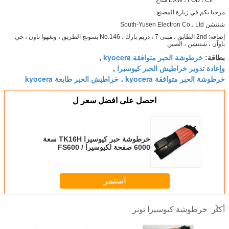
مرحبا بكم في زيارة المصنع:
شنتشن South-Yusen Electron Co.، Ltd
إضافة: 2nd الطابق ، مبنى 7 ، دريم بارك ، No.146 يسونج الطريق ، ونغهوا تاون ، حي
باوآن ، شنتشن ، الصين
خرطوشة الحبر متوافقة kyocera
بطاقة:
,
وإعادة تدوير خراطيش الحبر كيوسيرا
,
خرطوشة الحبر متوافقة kyocera ، خراطيش الحبر طابعة kyocera
احصل على افضل سعر ل
خرطوشة حبر كيوسيرا TK16H سعة
6000 صفحة لكيوسيرا FS600 /
680/880
استمر
خرطوشة كيوسيرا تونر
أكثر