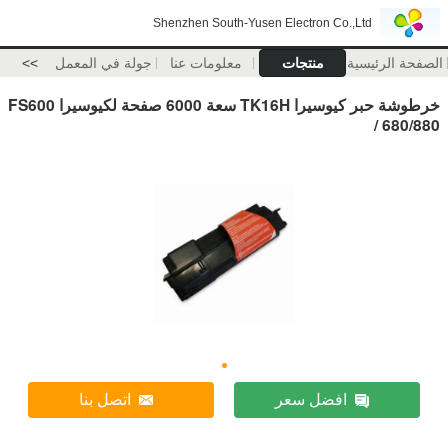
Shenzhen South-Yusen Electron Co.,Ltd
الصفحة الرئيسية
منتجات
معلومات عنا
جولة في المعمل
>>
خرطوشة حبر كيوسيرا TK16H سعة 6000 صفحة لكيوسيرا FS600
/ 680/880
افضل سعر
اتصل بنا