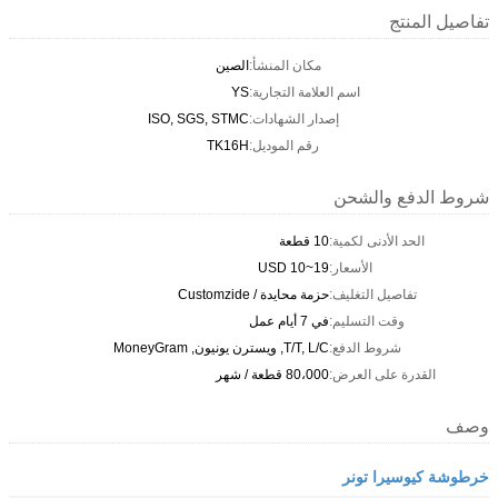
تفاصيل المنتج
مكان المنشأ:
الصين
اسم العلامة التجارية:
YS
إصدار الشهادات:
ISO, SGS, STMC
رقم الموديل:
TK16H
شروط الدفع والشحن
الحد الأدنى لكمية:
10 قطعة
الأسعار:
USD 10~19
تفاصيل التغليف:
حزمة محايدة / Customzide
وقت التسليم:
في 7 أيام عمل
شروط الدفع:
T/T, L/C, ويسترن يونيون, MoneyGram
القدرة على العرض:
80،000 قطعة / شهر
وصف
خرطوشة كيوسيرا تونر