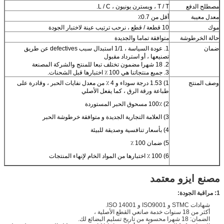
مصطلح الدفع
T / T ، ويسترن يونيون ، L / C.
معدل معيبة
أقل من 0.7٪
موك
10 قطعة / قطع ، نرحب ترتيب عينة لاختبار الجودة
حالة الخرطوشة
متوافقة تماما والجديدة
ضمان
1. عودة السياسة ، 1/1 استبدال سبب defectives عن طريق
تصنيعها ، أو استرداد مقبول
2. 18 شهرا مضمون تختلف تبعا للمنتج والشركة المصنعة
3. جميع منتجاتنا هي 100 ٪ اختبارها قبل الشحنات.
وصف المنتج
1) 1.53 درجة سوداء و 4 ٪ من معدل نفايات الحبر ، وقادرة على
طباعة ورقة الرق ، كما يفعل الأصلي
2) 100٪ مسحوق الحبر المستوردة
3) العلامة التجارية الجديدة و متوافقة خرطوشة الحبر
4) بأسعار تنافسية وصديقة للبيئة
5) ضمان 100 ٪
6) 100 ٪ اختبارها من المواد الخام لإنهاء المنتجات
مصنع ايزو معتمد
1: مراقبة الجودة:
شهادات STMC و ISO9001 و ISO 14001.
أكثر من 18 سنوات خدمة صانعي القطع الأصلية ،
الضمان: 18 شهرا محسوبة من تاريخ تسليم البضائع لك.