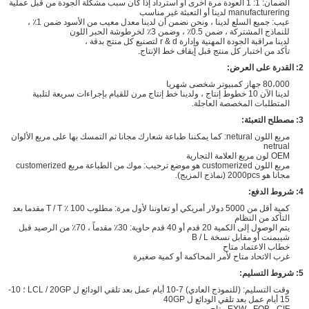
الضمان: 1: 1 العودة مرة أخرى أو استرداد إذا كان سبب مشكلة الجودة من قبل عملية
manufacturering لدينا أو التعبئة غير مناسب
عيب: جميع السلع لدينا ، ونحن نضمن أن لدينا معدل معيب من الأسود ضمن 1٪ ،
للنماذج المشتركة ، ضمن 0.5٪ ، وضمن 3٪ لخرطوشة الحبر اللون
لدينا مراقبة الجودة المهنية وإدارة r & d لتصنيع كل منتج بدقة ،
تأكد من اختبار كل منتج قبل إيقاف خط الإنتاج.
2: القدرة على العرض:
80،000 جهاز كمبيوتر شخصى شهريا
لدينا الآن 10 خطوط إنتاج ، ولدينا خط إنتاج مرن للقيام بإجراءات سريعة لتلبية
المتطلبات المخصصة العاجلة.
3: مصطلح التعبئة:
مربع اللون netural: كما يمكننا طباعة شعارك مجانا ثم التمسك بها على مربع الألوان
netrual
OEM لون مربع العلامة التجارية
مربع اللون customerized هو موضع ترحيب: موك من الطباعة مربع customerized
مجانا هو 2000pcs (نماذج المزيج).
4: شروط الدفع:
كمية أقل من 5000 دولار أمريكي أو تعاوننا لأول مرة: مطلوب 100 ٪ T / T مقدما بعد
التأكد من النظام
يتم الوصول إلى الكمية 20 قدم أو 40 قدم حاوية: 30٪ مقدماً ، 70٪ من الرصيد قبل
شيبمنت أو مقابل نسخة B / L
خطاب الاعتماد متاح
غرب الاتحاد متاح لأمر المحاكمة أو كمية صغيرة
5: شروط التسليم:
وقت التسليم: (للنموذج العادي) 7-10 أيام عمل بعد تلقي الودائع ل LCL / 20GP ؛ 10-
15 أيام عمل بعد تلقي الودائع ل 40GP
EXW ، FOB ، CIF متاح