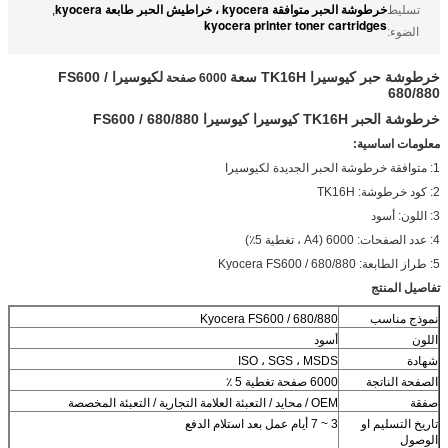
خرطوشة الحبر متوافقة kyocera ، خراطيش الحبر طابعة kyocera
تسليط
,
kyocera printer toner cartridges
الضوء:
خرطوشة حبر كيوسيرا TK16H سعة
لكيوسيرا FS600 /
6000 صفحة
680/880
خرطوشة الحبر TK16H كيوسيرا كيوسيرا FS600 / 680/880
معلومات اساسية:
1: متوافقة خرطوشة الحبر الجديدة لكيوسيرا
2: كود خرطوشة: TK16H
3: اللون: أسود
4: عدد الصفحات: 6000 (A4 ، تغطية 5٪)
5: طراز الطابعة: Kyocera FS600 / 680/880
تفاصيل المنتج
نموذج مناسب
Kyocera FS600 / 680/880
اللون
أسود
شهادة
ISO ، SGS ، MSDS
الصفحة الناتجة
6000 صفحة تغطية 5 ٪
صفقة
OEM / محايد / التعبئة العلامة التجارية / التعبئة المخصصة
تاريخ التسليم او
3 ~ 7 أيام عمل بعد استلام الدفع
الوصول