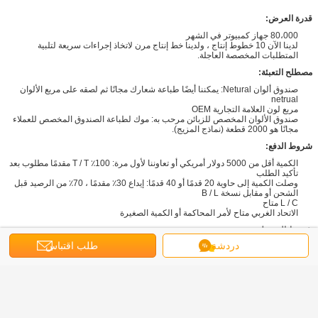
قدرة العرض:
80،000 جهاز كمبيوتر في الشهر
لدينا الآن 10 خطوط إنتاج ، ولدينا خط إنتاج مرن لاتخاذ إجراءات سريعة لتلبية
المتطلبات المخصصة العاجلة.
مصطلح التعبئة:
صندوق ألوان Netural: يمكننا أيضًا طباعة شعارك مجانًا ثم لصقه على مربع الألوان
netrual
مربع لون العلامة التجارية OEM
صندوق الألوان المخصص للزبائن مرحب به: موك لطباعة الصندوق المخصص للعملاء
مجانًا هو 2000 قطعة (نماذج المزيج).
شروط الدفع:
الكمية أقل من 5000 دولار أمريكي أو تعاوننا لأول مرة: 100٪ T / T مقدمًا مطلوب بعد
تأكيد الطلب
وصلت الكمية إلى حاوية 20 قدمًا أو 40 قدمًا: إيداع 30٪ مقدمًا ، 70٪ من الرصيد قبل
الشحن أو مقابل نسخة B / L
L / C متاح
الاتحاد الغربي متاح لأمر المحاكمة أو الكمية الصغيرة
شروط التوصيل:
دردشة
طلب اقتباس
وقت التسليم: (للنموذج العادي) 7-10 أيام عمل بعد استلام الإيداع لـ LCL / 20GP ؛
10-15 يوم عمل بعد استلام الإيداع مقابل 40GP
EXW ، FOB ، CIF متاح
مرحبا بكم فى زيارة المصنع: