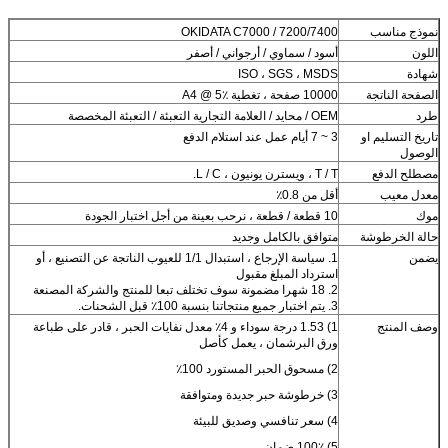
نموذج مناسب
OKIDATA C7000 / 7200/7400
اللون
أسود / سماوي / أرجواني / أصفر
شهادة
ISO ، SGS ، MSDS
الصفحة الناتجة
10000 صفحة ، تغطية A4 @ 5٪
طرد
OEM / محايد / العلامة التجارية التعبئة / التعبئة المخصصة
تاريخ التسليم او
3 ~ 7 أيام عمل عند استلام الدفع
الوصول
مصطلح الدفع
T / T ، ويسترن يونيون ، L / C.
معدل معيب
أقل من 0.8٪
موك
10 قطعة / قطعة ، نرحب بعينة من أجل اختبار الجودة
حالة الخرطوشة
متوافق بالكامل وجديد
يضمن
1. سياسة الإرجاع ، استبدال 1/1 للعيوب الناتجة عن التصنيع ، أو
استرداد المبلغ مقبول
2. 18 شهرا مضمونة سوف تختلف تبعا للمنتج والشركة المصنعة
3. يتم اختبار جميع منتجاتنا بنسبة 100٪ قبل الشحنات.
وصف المنتج
1) 1.53 درجة سوداء و 4٪ معدل نفايات الحبر ، قادر على طباعة
ورق البرشمان ، يعمل كأصل
2) مسحوق الحبر المستورد 100٪
3) خرطوشة حبر جديدة ومتوافقة
4) سعر تنافسي وصديق للبيئة
5) 100٪ ضمان