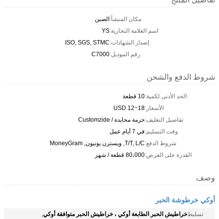
مكان المنشأ:
الصين
اسم العلامة التجارية:
YS
إصدار الشهادات:
ISO, SGS, STMC
رقم الموديل:
C7000
شروط الدفع والشحن
الحد الأدنى لكمية:
10 قطعة
الأسعار:
USD 12~18
تفاصيل التغليف:
حزمة محايدة / Customzide
وقت التسليم:
في 7 أيام عمل
شروط الدفع:
T/T, L/C, ويسترن يونيون, MoneyGram
القدرة على العرض:
80،000 قطعة / شهر
وصف
أوكي خرطوشة الحبر
خراطيش الحبر الطابعة أوكي ، خراطيش الحبر متوافقة أوكي
تسليط
,