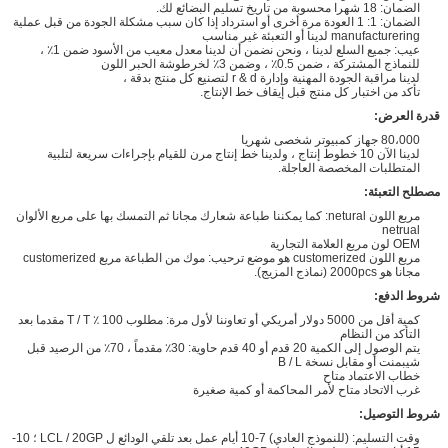
الضمان: 18 شهرا محسوبة من تاريخ تسليم البضائع لك.
الضمان: 1: 1 العودة مرة أخرى أو استرداد إذا كان سبب مشكلة الجودة من قبل عملية
manufacturering لدينا أو التعبئة غير مناسب
عيب: جميع السلع لدينا ، ونحن نضمن أن لدينا معدل معيب من الأسود ضمن 1٪ ،
للنماذج المشتركة ، ضمن 0.5٪ ، وضمن 3٪ لخرطوشة الحبر اللون
لدينا مراقبة الجودة المهنية وإدارة r & d لتصنيع كل منتج بدقة ،
تأكد من اختبار كل منتج قبل إيقاف خط الإنتاج.
قدرة العرض:
80،000 جهاز كمبيوتر شخصى شهريا
لدينا الآن 10 خطوط إنتاج ، ولدينا خط إنتاج مرن للقيام بإجراءات سريعة لتلبية
المتطلبات المخصصة العاجلة.
مصطلح التعبئة:
مربع اللون netural: كما يمكننا طباعة شعارك مجانا ثم التمسك بها على مربع الألوان
netrual
OEM لون مربع العلامة التجارية
مربع اللون customerized هو موضع ترحيب: موك من الطباعة مربع customerized
مجانا هو 2000pcs (نماذج المزيج).
شروط الدفع:
كمية أقل من 5000 دولار أمريكي أو تعاوننا لأول مرة: مطلوب 100 ٪ T / T مقدما بعد
التأكد من النظام
يتم الوصول إلى الكمية 20 قدم أو 40 قدم حاوية: 30٪ مقدماً ، 70٪ من الرصيد قبل
شيبمنت أو مقابل نسخة B / L
خطاب الاعتماد متاح
غرب الاتحاد متاح لأمر المحاكمة أو كمية صغيرة
شروط التوصيل:
وقت التسليم: (للنموذج العادي) 7-10 أيام عمل بعد تلقي الودائع ل LCL / 20GP ؛ 10-