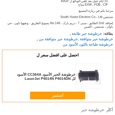
15 أيام عمل بعد تلقي الودائع ل 40GP
EXW ، FOB ، CIF متاح
مرحبا بكم في زيارة المصنع:
شنتشن South-Yusen Electron Co.، Ltd
إضافة: 2nd الطابق ، مبنى 7 ، دريم بارك ، No.146 يسونج الطريق ، ونغهوا تاون ، حي
باوآن ، شنتشن ، الصين
خرطوشة حبر طابعة
بطاقة:
,
خرطوشة حبر متوافقة ,خرطوشة حبر متوافقة من
,
خرطوشة طباعة باللون الأسود من
احصل على افضل سعر ل
خرطوشة الحبر الأسود CC364A الأسود
لل LaserJet P4014N P4014DN
P4015N P4015TN
استمر
خرطوشة حبر
أكثر