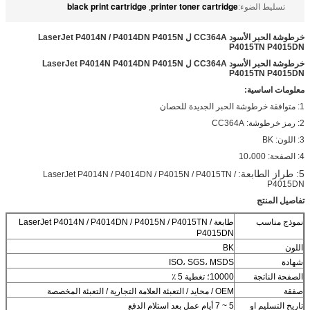
black print cartridge
printer toner cartridge
تسليط الضوء:
,
خرطوشة الحبر الأسود CC364A ل LaserJet P4014N / P4014DN P4015N
P4015TN P4015DN
خرطوشة الحبر الأسود CC364A ل LaserJet P4014N P4014DN P4015N
P4015TN P4015DN
معلومات اساسية:
1: متوافقة خرطوشة الحبر الجديدة للحصان
2: رمز خرطوشة: CC364A
3: اللون: BK
4: الصفحة: 10،000
5: طراز الطابعة:
LaserJet P4014N / P4014DN / P4015N / P4015TN /
P4015DN
تفاصيل المنتج
نموذج مناسب
طابعة LaserJet P4014N / P4014DN / P4015N / P4015TN /
P4015DN
اللون
BK
شهادة
ISO، SGS، MSDS
الصفحة الناتجة
10000؛ تغطية 5 ٪
صفقة
OEM / محايد / التعبئة العلامة التجارية / التعبئة المخصصة
تاريخ التسليم او
5 ~ 7 أيام عمل بعد استلام الدفع