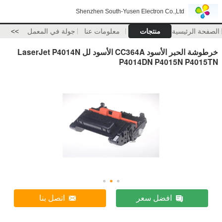
Shenzhen South-Yusen Electron Co.,Ltd
الصفحة الرئيسية
منتجات
معلومات عنا
جولة في المعمل
>>
خرطوشة الحبر الأسود CC364A الأسود لل LaserJet P4014N
P4014DN P4015N P4015TN
افضل سعر
اتصل بنا