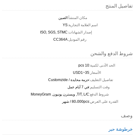
تفاصيل المنتج
مكان المنشأ:
الصين
اسم العلامة التجارية:
YS
إصدار الشهادات:
ISO, SGS, STMC
رقم الموديل:
CC364A
شروط الدفع والشحن
الحد الأدنى لكمية:
10 pcs
الأسعار:
USD1~35
تفاصيل التغليف:
حزمة محايدة / Customzide
وقت التسليم:
في 7 أيام عمل
شروط الدفع:
T/T, L/C, ويسترن يونيون, MoneyGram
القدرة على العرض:
80،000pcs / شهر
وصف
خرطوشة حبر