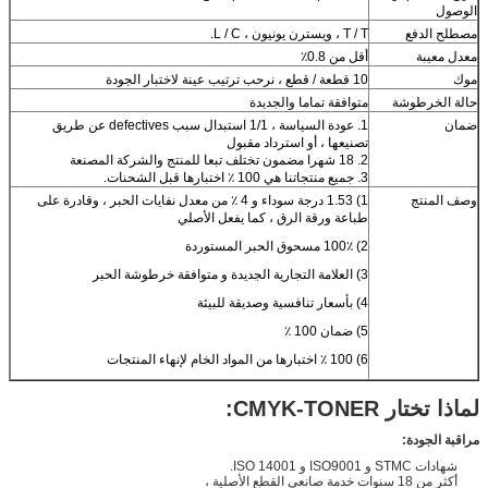
الوصول
مصطلح الدفع
T / T ، ويسترن يونيون ، L / C.
معدل معيبة
أقل من 0.8٪
موك
10 قطعة / قطع ، نرحب ترتيب عينة لاختبار الجودة
حالة الخرطوشة
متوافقة تماما والجديدة
ضمان
1. عودة السياسة ، 1/1 استبدال سبب defectives عن طريق
تصنيعها ، أو استرداد مقبول
2. 18 شهرا مضمون تختلف تبعا للمنتج والشركة المصنعة
3. جميع منتجاتنا هي 100 ٪ اختبارها قبل الشحنات.
وصف المنتج
1) 1.53 درجة سوداء و 4 ٪ من معدل نفايات الحبر ، وقادرة على
طباعة ورقة الرق ، كما يفعل الأصلي
2) 100٪ مسحوق الحبر المستوردة
3) العلامة التجارية الجديدة و متوافقة خرطوشة الحبر
4) بأسعار تنافسية وصديقة للبيئة
5) ضمان 100 ٪
6) 100 ٪ اختبارها من المواد الخام لإنهاء المنتجات
لماذا تختار CMYK-TONER:
مراقبة الجودة:
شهادات STMC و ISO9001 و ISO 14001.
أكثر من 18 سنوات خدمة صانعي القطع الأصلية ،