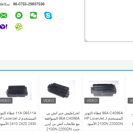
86-0755-29837536
الفاكس:
96A C4096A غطاء التونر
لخراطيش حبر اتش بي
11A Q6511A غطاء التو
المستخدم لـ HP LaserJet
96A C4096A المتوافقة
المستخدم لـ  LaserJet
2100N 2200DN الأسود
مع طابعات اتش بي ليزر
2410 2420 2430 الأسود
جيت 2100N 2200DN