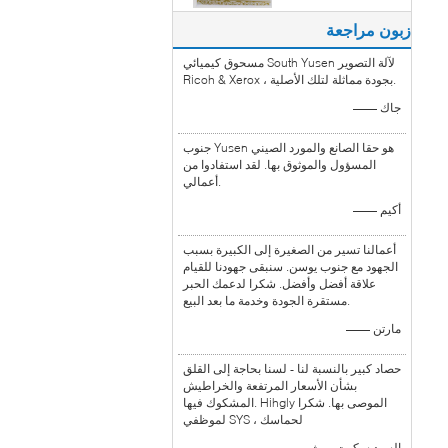
زبون مراجعة
مسحوق كيميائي South Yusen لآلة التصوير
Ricoh & Xerox ، بجودة مماثلة لتلك الأصلية.
—— جاك
جنوب Yusen هو حقا الصانع والمورد الصيني
المسؤول والموثوق بها. لقد استفادوا من
أعمالي.
—— أكيم
أعمالنا تسير من الصغيرة إلى الكبيرة بسبب
الجهود مع جنوب يوسن. سنبقى جهودنا للقيام
علاقة أفضل وأفضل. شكرا لدعمك الحبر
مستقرة الجودة وخدمة ما بعد البيع.
—— مارتن
حصاد كبير بالنسبة لنا - لسنا بحاجة إلى القلق
بشأن الأسعار المرتفعة والخراطيش
المشكوك فيها. Hihgly الموصى بها. شكرا
لموظفي SYS ، لحماسك
—— السيد سكوت روث