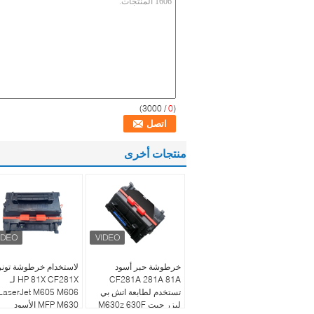
/ 3000)
0
(
منتجات أخرى
خرطوشة حبر أسود
لاستخدام خرطوشة تونر
CF281A 281A 81A
HP 81X CF281X لـ
تستخدم لطابعة اتش بي
LaserJet M605 M606
ليزر جيت M630z 630F
MFP M630 الأسود