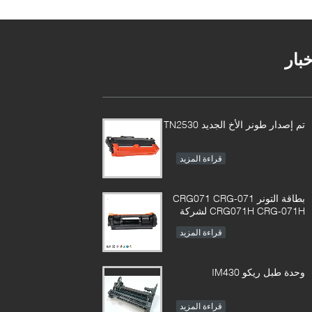
خبار
تم إصدار طونر الأخ الجديد TN2530
قراءة المزيد
بطاقة التونر CRG071 CRG-071
CRG071H CRG-071H لشركة
Canon imageCLASS LBP122
قراءة المزيد
MF272 MF273 MF275
وحدة طبل ريكو IM430
قراءة المزيد