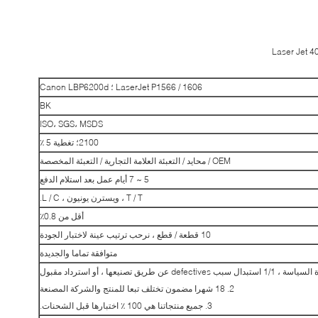
LaserJet P1566 / 1606 ؛ Canon LBP6200d
BK
ISO، SGS، MSDS
2100؛ تغطية 5 ٪
OEM / محايد / التعبئة العلامة التجارية / التعبئة المخصصة
5 ~ 7 أيام عمل بعد استلام الدفع
T / T ، ويسترن يونيون ، L / C.
أقل من 0.8٪
10 قطعة / قطع ، نرحب ترتيب عينة لاختبار الجودة
متوافقة تماما والجديدة
2. 18 شهرا مضمون تختلف تبعا للمنتج والشركة المصنعة
3. جميع منتجاتنا هي 100 ٪ اختبارها قبل الشحنات.