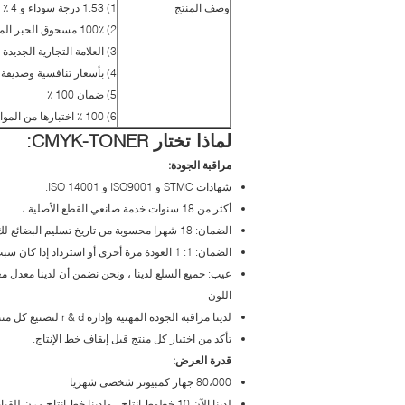
وصف المنتج
1) 1.53 درجة سوداء و 4 ٪ من معدل نفايات الحبر ، وقادرة على طباعة ورقة الرق ، كما يفعل الأصلي
2) 100٪ مسحوق الحبر المستوردة
3) العلامة التجارية الجديدة و متوافقة خرطوشة الحبر
4) بأسعار تنافسية وصديقة للبيئة
5) ضمان 100 ٪
6) 100 ٪ اختبارها من المواد الخام لإنهاء المنتجات
لماذا تختار CMYK-TONER:
مراقبة الجودة:
شهادات STMC و ISO9001 و ISO 14001.
أكثر من 18 سنوات خدمة صانعي القطع الأصلية ،
الضمان: 18 شهرا محسوبة من تاريخ تسليم البضائع لك.
الضمان: 1: 1 العودة مرة أخرى أو استرداد إذا كان سبب مشكلة الجودة من قبل عملية manufacturering لدينا أو التعبئة غير مناسب
اللون
لدينا مراقبة الجودة المهنية وإدارة r & d لتصنيع كل منتج بدقة ،
تأكد من اختبار كل منتج قبل إيقاف خط الإنتاج.
قدرة العرض:
80،000 جهاز كمبيوتر شخصى شهريا
لدينا الآن 10 خطوط إنتاج ، ولدينا خط إنتاج مرن للقيام بإجراءات سريعة لتلبية المتطلبات المخصصة العاجلة.