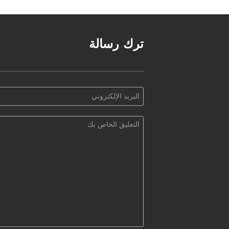
630h
ترك رسالة