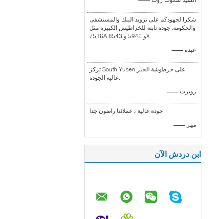
شكرا لجهودكم على تزويد البنك والمستشفى
والحكومة. جودة ثابتة للخراطيش الكبيرة مثل
7516A و 5942 و 8543X.
—— عبده
تركز South Yusen على خرطوشة الحبر
عالية الجودة.
—— روبرت
جودة عالية ، عملائنا راضون جدا
—— مهر
ابن دردش الآن