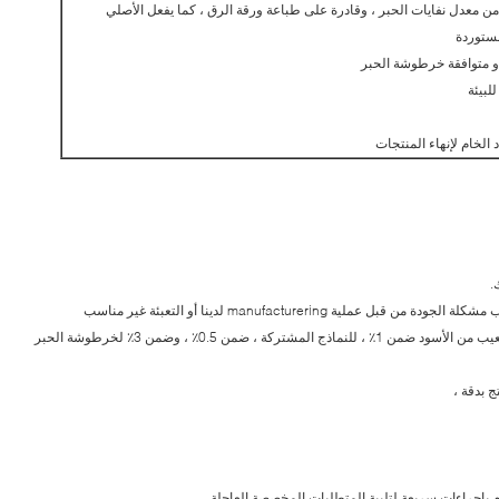
عيب: جميع السلع لدينا ، ونحن نضمن أن لدينا معدل معيب من الأسود ضمن 1٪ ، للنماذج المشتركة ، ضمن 0.5٪ ، وضمن 3٪ لخرطوشة الحبر