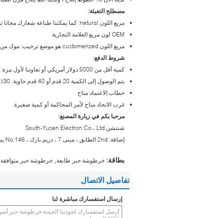
مصطلح التعبئة:
مربع اللون netural: كما يمكننا طباعة شعارك مجانا ثم التمسك بها على مربع الألوان netrual
OEM لون مربع العلامة التجارية
مربع اللون customerized هو موضع ترحيب: موك من الطباعة مربع customerized مجانا هو 2000pcs (نماذج المزيج).
شروط الدفع:
كمية أقل من 5000 دولار أمريكي أو تعاوننا لأول مرة: مطلوب 100 ٪ T / T مقدما بعد التأكد من النظام
يتم الوصول إلى الكمية 20 قدم أو 40 قدم حاوية: 30٪ مقدماً ، 70٪ من الرصيد قبل شيبمنت أو مقابل نسخة B / L
خطاب الاعتماد متاح
غرب الاتحاد متاح لأمر المحاكمة أو كمية صغيرة
مرحبا بكم في زيارة المصنع:
شنتشن South-Yusen Electron Co.، Ltd
إضافة: 2nd الطابق ، مبنى 7 ، دريم بارك ، No.146 يسونج الطريق ، ونغهوا تاون ، حي باوآن ، شنتشن ، الصين
,
بطاقة:
خرطوشة حبر طابعة
خرطوشة حبر متوافقة 
تفاصيل الاتصال
إرسال استفسارك مباشرة لنا