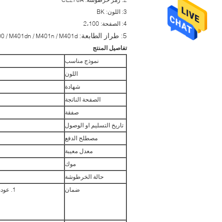
3: اللون: BK
4: الصفحة: 2،100
5: طراز الطابعة:
Laser Jet 400 / M401dn / M401n / M401d
تفاصيل المنتج
نموذج مناسب
اللون
شهادة
الصفحة الناتجة
صفقة
تاريخ التسليم او الوصول
مصطلح الدفع
معدل معيبة
موك
حالة الخرطوشة
ضمان
1. عودة السياسة ، 1/1 استبدال سبب defectives عن طريق تصنيعها ، أو استرداد مقبول