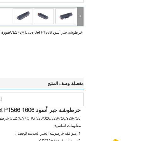
خرطوشة حبر أسود CE278A LaserJet P1566
صورة ك
مفصلة وصف المنتج
إب
خرطوشة حبر أسود CE278A LaserJet P1566 1606
CE278A / CRG-328/326/526/726/926/728 خرطوشة الحبر الأسود LaserJet P1566 / 1606
معلومات اساسية:
1: متوافقة خرطوشة الحبر الجديدة للحصان
2: رمز خرطوشة: CE278A