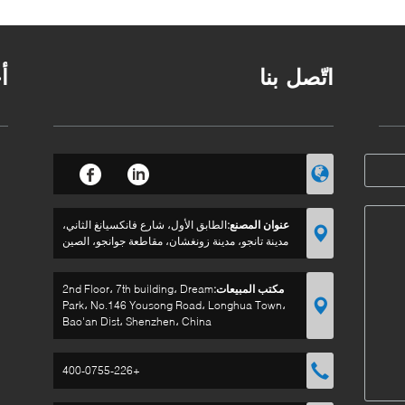
أسود
اتّصل بنا
أ
عنوان المصنع:
الطابق الأول، شارع فانكسيانغ الثاني،
مدينة تانجو، مدينة زونغشان، مقاطعة جوانجو، الصين
مكتب المبيعات:
2nd Floor، 7th building، Dream
Park، No.146 Yousong Road، Longhua Town،
Bao'an Dist، Shenzhen، China
+400-0755-226