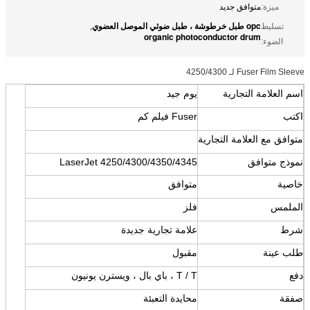
ميزة:
متوافق جديد
opc طبل خرطوشة ، طبل ضوئي الموصل العضوي
تسليط
,
organic photoconductor drum
الضوء:
Fuser Film Sleeve لـ 4250/4300
اسم العلامة التجارية
يوم جيد
اكتب
Fuser فيلم كم
متوافق مع العلامة التجارية
نموذج متوافق
LaserJet 4250/4300/4350/4345
خاصية
متوافق
الملمس
فلز
شرط
علامة تجارية جديدة
طلب عينة
مقبول
دفع
T / T ، باي بال ، ويسترن يونيون
صفقة
محايدة التعبئة