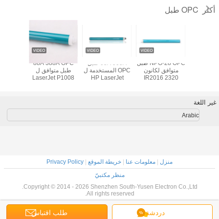
OPC طبل
أكثر
53A 7553A طبل
NPG-28 OPC طبل
05A 505A طبل
88A 388A OPC
 المستخدم لـ
متوافق لكانون
OPC المستخدمة ل
طبل متوافق ل
LaserJet P1008
HP LaserJet
IR2016 2320
HP Las
P2014 
2420 2018 2020
P2055 P2035
P1007 مع اللون
et 400
M2727 اللون
اللون الأصلي
غطاء التونر
الأصلي
01
أصلي
غير اللغة
Arabic
منزل
|
معلومات عنا
|
خريطة الموقع
|
Privacy Policy
منظر مكتبيّ
Copyright © 2014 - 2026 Shenzhen South-Yusen Electron Co.,Ltd.
All rights reserved.
دردشة
طلب اقتباس