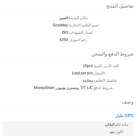
تفاصيل المنتج
مكان المنشأ:
الصين
اسم العلامة التجارية:
Goodday
إصدار الشهادات:
ISO
رقم الموديل:
4250
شروط الدفع والشحن
الحد الأدنى لكمية:
10pcs
الأسعار:
1usd per pcs
تفاصيل التغليف:
محايدة
شروط الدفع:
T/T, L/C, ويسترن يونيون, MoneyGram
وصف
OPC طبل
مادة خام:
اليابان
اللون:
بنى