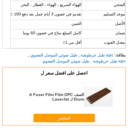
الشحن
الهواء السريع ، الهواء ، القطار ، البحر
موعد التسليم
تقديم في غضون 3 أيام عمل بعد دفع 100 ٪
الأصل
الصين
ضمان
كامل المبلغ متاح في غضون 60 يوما
معدل العيوب
أقل من 1٪
opc طبل خرطوشة
طبل ضوئي الموصل العضوي
بطاقة:
,
,
opc طبل خرطوشة ، طبل ضوئي الموصل العضوي
احصل على افضل سعر ل
الصف A Fuser Film Film OPC
Drum لـ LaserJet
4250/4300/4350/4345
استمر