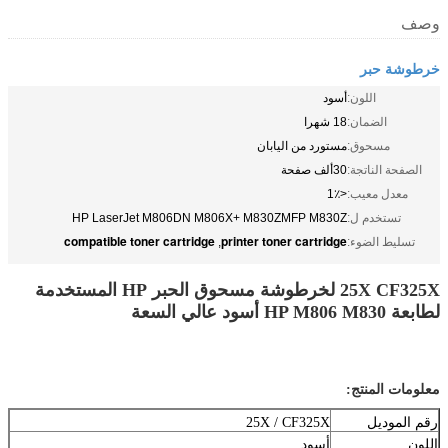
وصف
خرطوشة حبر
اللون:
أسود
الضمان:
18 شهرا
مسحوق:
مستورد من اليابان
الصفحة الناتجة:
30ألف صفحة
معدل معيب:
<1٪
تستخدم ل:
HP LaserJet M806DN M806X+ M830ZMFP M830Z
compatible toner cartridge
printer toner cartridge
تسليط الضوء:
,
25X CF325X لخرطوشة مسحوق الحبر HP المستخدمة
لطابعة HP M806 M830 أسود عالي السعة
معلومات المنتج:
رقم الموديل
25X / CF325X
اللون
أسود