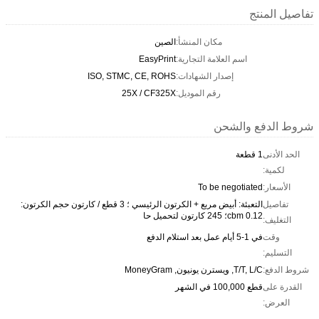
تفاصيل المنتج
مكان المنشأ:
الصين
اسم العلامة التجارية:
EasyPrint
إصدار الشهادات:
ISO, STMC, CE, ROHS
رقم الموديل:
25X / CF325X
شروط الدفع والشحن
الحد الأدنى
1 قطعة
لكمية:
الأسعار:
To be negotiated
تفاصيل
التعبئة: أبيض مربع + الكرتون الرئيسي ؛ 3 قطع / كارتون حجم الكرتون:
0.12 cbm؛ 245 كارتون لتحميل حا
التغليف:
وقت
في 1-5 أيام عمل بعد استلام الدفع
التسليم:
شروط الدفع:
T/T, L/C, ويسترن يونيون, MoneyGram
القدرة على
قطع 100,000 في الشهر
العرض: