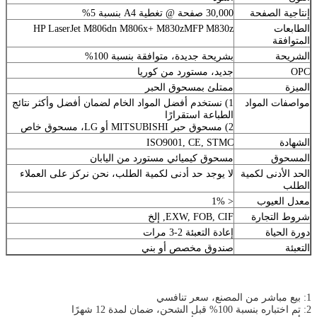
إنتاجية الصفحة
30,000 صفحة @ تغطية A4 بنسبة 5%
الطابعات
HP LaserJet M806dn M806x+ M830zMFP M830z
المتوافقة
الشريحة
بشريحة جديدة، متوافقة بنسبة 100%
OPC
جديد، مستورد من كوريا
الميزة
ممتلئ بمسحوق الحبر
مواصفات المواد
1) نستخدم أفضل المواد الخام لضمان أفضل وأكثر نتائج
الطباعة استقرارًا
2) مسحوق حبر MITSUBISHI أو LG، مسحوق خاص
الشهادة
ISO9001, CE, STMC
المسحوق
مسحوق كيميائي مستورد من اليابان
الحد الأدنى لكمية
لا يوجد حد أدنى لكمية الطلب، نحن نركز على العملاء
الطلب
معدل العيوب
< 1%
شروط التجارة
EXW, FOB, CIF, إلخ
دورة الحياة
إعادة التعبئة 2-3 مرات
التعبئة
صندوق مخصص أو بني
1: بيع مباشر من المصنع، سعر تنافسي
2: تم اختباره بنسبة 100% قبل الشحن، ضمان لمدة 12 شهرًا