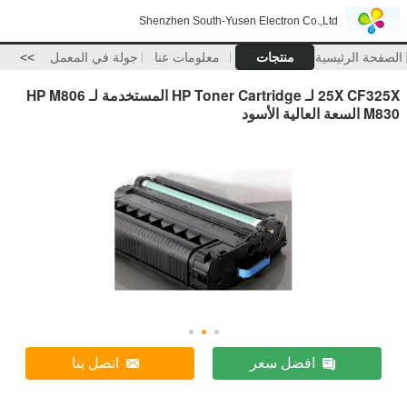
Shenzhen South-Yusen Electron Co.,Ltd
الصفحة الرئيسية
منتجات
معلومات عنا
جولة في المعمل
>>
25X CF325X لـ HP Toner Cartridge المستخدمة لـ HP M806
M830 السعة العالية الأسود
افضل سعر
اتصل بنا