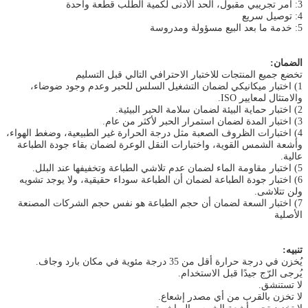
3: أمر تجريبي مقبول، الحد الأدنى لكمية الطلب قطعة واحدة
4: توصيل سريع
5: خدمة ما بعد البيع مسؤولة ومدروسة
الضمان:
تخضع جميع المنتجات للاختبار الاحترافي التالي قبل التسليم
1) اختبار ميكانيكي لضمان التشغيل السلس للحبر وعدم وجود ضوضاء،
والامتثال لمعايير ISO.
2) اختبار حماية البيئة لضمان سلامة الحبر البيئية.
3) اختبار المدة لضمان استمرار الحبر لأكثر من عام.
4) اختبارات الظروف الصعبة مثل درجة الحرارة غير الطبيعية، وضغط الهواء،
وأشعة الشمس القوية، واختبارات النقل الوعرة لضمان بقاء جودة الطباعة
عالية.
5) اختبار مقاومة الماء لضمان عدم تلاشي الطباعة وتخفيفها عند البلل.
6) اختبار جودة الطباعة لضمان أن الطباعة سوداء حقيقية، ولا يوجد تشويه
ولن تتلاشى.
7) اختبار السعة لضمان أن حجم الطباعة هو نفس حجم الشركات المصنعة
الأصلية
تنبيه:
يُخزن في درجة حرارة أقل من 35 درجة مئوية في مكان بارد وجاف.
يُرجى الرّج جيدًا قبل الاستخدام.
لا تستنشق.
لا تخزن بالقرب من أي مصدر إشعاع.