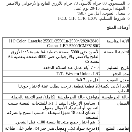
3: المسحوق: 80 جرام للأسود، 70 جرام للأزرق الفاتح والأرجواني والأصفر
4: المهلة الزمنية: 15-20 يوم عمل
5: معدل العيوب: أقل من 0.7%
6: شروط التسليم: FOB، CIF، CFR، EXW
أوصاف المنتج
الآلة المناسبة
H P Color LaserJet 2550L/2550Ln/2550n/2820/2840;
Canon LBP-5200/ICMF8180C
إنتاجية الصفحة
الأسود حتى 5000 صفحة بتغطية A4 بنسبة 5٪؛ الأزرق
الفاتح والأصفر والأرجواني حتى 4000 صفحة بتغطية A4
بنسبة 5٪
تاريخ التسليم
5 ~ 7 أيام عمل عند استلام الدفعة
مدة الدفع
T/T، Western Union، L/C
معدل العيوب
أقل من 0.7%
الحد الأدنى لكمية
20 قطعة/قطعة، نرحب بطلب عينة لاختبار جودتنا
الطلب
حالة الخرطوشة
متوافق/ حالة الخرطوشة الكاملة/ نعم التعبئة بالجملة
الضمان
1. سياسة الإرجاع، استبدال 1/1 للمنتجات المعيبة بسبب
التصنيع، أو استرداد الأموال مقبول
2. ضمان لمدة 18 شهرًا سيختلف حسب المنتج والشركة
المصنعة
3. يتم اختبار جميع منتجاتنا بنسبة 100٪ قبل الشحن.
تفاصيل المنتج
1) درجة سواد 1.53 ومعدل هدر حبر 4٪، قادر على طباعة