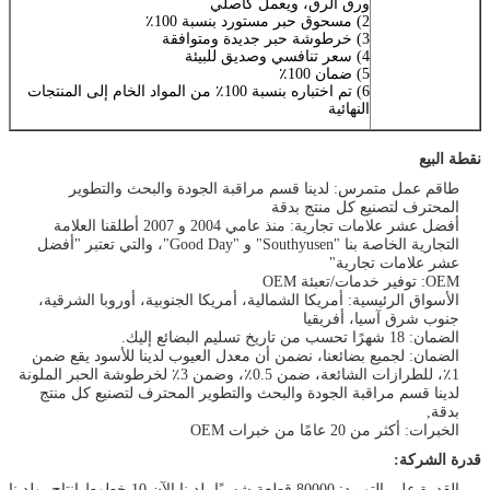
ورق الرق، ويعمل كأصلي
2) مسحوق حبر مستورد بنسبة 100٪
3) خرطوشة حبر جديدة ومتوافقة
4) سعر تنافسي وصديق للبيئة
5) ضمان 100٪
6) تم اختباره بنسبة 100٪ من المواد الخام إلى المنتجات
النهائية
نقطة البيع
طاقم عمل متمرس: لدينا قسم مراقبة الجودة والبحث والتطوير
المحترف لتصنيع كل منتج بدقة
أفضل عشر علامات تجارية: منذ عامي 2004 و 2007 أطلقنا العلامة
التجارية الخاصة بنا "Southyusen" و "Good Day"، والتي تعتبر "أفضل
عشر علامات تجارية"
OEM: توفير خدمات/تعبئة OEM
الأسواق الرئيسية: أمريكا الشمالية، أمريكا الجنوبية، أوروبا الشرقية،
جنوب شرق آسيا، أفريقيا
الضمان: 18 شهرًا تحسب من تاريخ تسليم البضائع إليك.
الضمان: لجميع بضائعنا، نضمن أن معدل العيوب لدينا للأسود يقع ضمن
1٪، للطرازات الشائعة، ضمن 0.5٪، وضمن 3٪ لخرطوشة الحبر الملونة
لدينا قسم مراقبة الجودة والبحث والتطوير المحترف لتصنيع كل منتج
بدقة,
الخبرات: أكثر من 20 عامًا من خبرات OEM
قدرة الشركة:
القدرة على التوريد: 80000 قطعة شهريًا، لدينا الآن 10 خطوط إنتاج، ولدينا