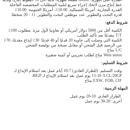
خط إنتاج مرن لاتخاذ إجراء سريع لتلبية المتطلبات المخصصة العاجلة.
القدرة التجارية: أمريكا الشمالية: 10.00٪، أمريكا الجنوبية: 10.00٪
قدرة البحث والتطوير: عدد موظفي البحث والتطوير: 11 - 20 شخصًا
شروط الدفع:
الكمية أقل من 5000 دولار أمريكي أو تعاوننا لأول مرة: مطلوب 100٪
T/T مقدمًا بعد تأكيد الطلب
الكمية التي وصلت إلى حاوية 20 قدمًا أو 40 قدمًا: 30٪ إيداع مقدمًا، 70٪
من الرصيد قبل الشحن أو مقابل نسخة من بوليصة الشحن
L/C متاح
West union متاح لطلب تجريبي أو كمية صغيرة
شروط التسليم:
وقت التسليم: (للطراز العادي) 7-10 أيام عمل بعد استلام الإيداع لـ
LCL/20GP؛ 10-15 يوم عمل بعد استلام الإيداع لـ 40GP
EXW، FOB، CIF متاح
المهلة الزمنية:
الطراز العادي: 10-20 يوم عمل
أخرى: 20-30 يوم عمل