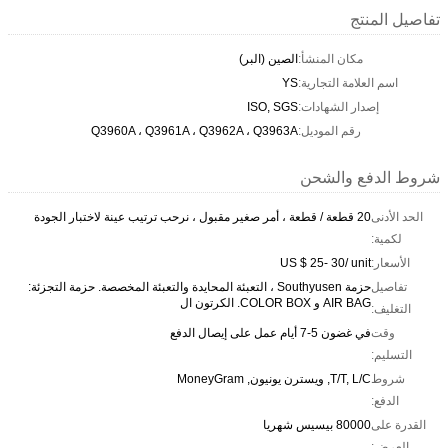
تفاصيل المنتج
مكان المنشأ:
الصين (البر)
اسم العلامة التجارية:
YS
إصدار الشهادات:
ISO, SGS
رقم الموديل:
Q3960A ، Q3961A ، Q3962A ، Q3963A
شروط الدفع والشحن
الحد الأدنى
20 قطعة / قطعة ، أمر صغير مقبول ، نرحب ترتيب عينة لاختبار الجودة
لكمية:
الأسعار:
US $ 25- 30/ unit
تفاصيل
حزمة Southyusen ، التعبئة المحايدة والتعبئة المخصصة. حزمة التجزئة:
AIR BAG و COLOR BOX. الكرتون ال
التغليف:
وقت
في غضون 5-7 أيام عمل على إيصال الدفع
التسليم:
شروط
T/T, L/C, ويسترن يونيون, MoneyGram
الدفع:
القدرة على
80000 بيسيس شهريا
العرض: