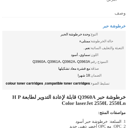
وصف
خرطوشة حبر
النوع:
وحدة خرطوشة الحبر
حالة الخرطوشة:
ممتلىء
التعبئة والتغليف السائبة:
نعم..
اللون:
سماوي، أسود
النموذج رقم:
Q3960A، Q3961A، Q3962A، Q3963A
صدَفَة:
مع قشرة معاد تشكيلها
الضمان:
18 شهرا
colour toner cartridges
compatible toner cartridges
تسليط الضوء:
,
خرطوشة حبر Q3960A قابلة لإعادة التدوير لطابعة H P
Color laserJet 2550L 2550Ln
مواصفات المنتج:
1: السلعة: خرطوشة حبر أسود
2: OPC: مع OPC أخضر ذهبي جديد